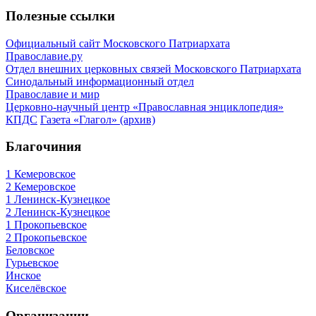
Полезные ссылки
Официальный сайт Московского Патриархата
Православие.ру
Отдел внешних церковных связей Московского Патриархата
Синодальный информационный отдел
Православие и мир
Церковно-научный центр «Православная энциклопедия»
КПДС
Газета «Глагол» (архив)
Благочиния
1 Кемеровское
2 Кемеровское
1 Ленинск-Кузнецкое
2 Ленинск-Кузнецкое
1 Прокопьевское
2 Прокопьевское
Беловское
Гурьевское
Инское
Киселёвское
Организации