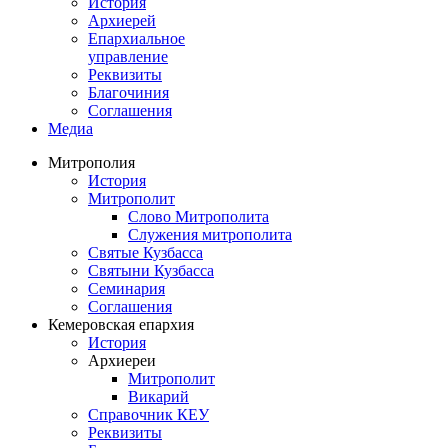
История
Архиерей
Епархиальное
управление
Реквизиты
Благочиния
Соглашения
Медиа
Митрополия
История
Митрополит
Слово Митрополита
Служения митрополита
Святые Кузбасса
Святыни Кузбасса
Семинария
Соглашения
Кемеровская епархия
История
Архиереи
Митрополит
Викарий
Справочник КЕУ
Реквизиты