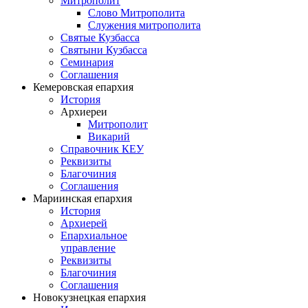
Митрополит
Слово Митрополита
Служения митрополита
Святые Кузбасса
Святыни Кузбасса
Семинария
Соглашения
Кемеровская епархия
История
Архиереи
Митрополит
Викарий
Справочник КЕУ
Реквизиты
Благочиния
Соглашения
Мариинская епархия
История
Архиерей
Епархиальное
управление
Реквизиты
Благочиния
Соглашения
Новокузнецкая епархия