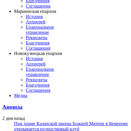
Благочиния
Соглашения
Мариинская епархия
История
Архиерей
Епархиальное
управление
Реквизиты
Благочиния
Соглашения
Новокузнецкая епархия
История
Архиерей
Епархиальное
управление
Реквизиты
Благочиния
Соглашения
Медиа
Анонсы
2 дня назад
При храме Казанской иконы Божией Матери в Кемерове
открывается подростковый клуб