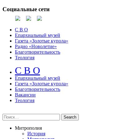
Социальные сети
С В О
Епархиальный музей
Газета «Золотые купола»
Радио «Новолетие»
Благотворительность
Теология
С В О
Епархиальный музeй
Газета «Золотые купола»
Благотворительность
Вакансии
Теология
Митрополия
История