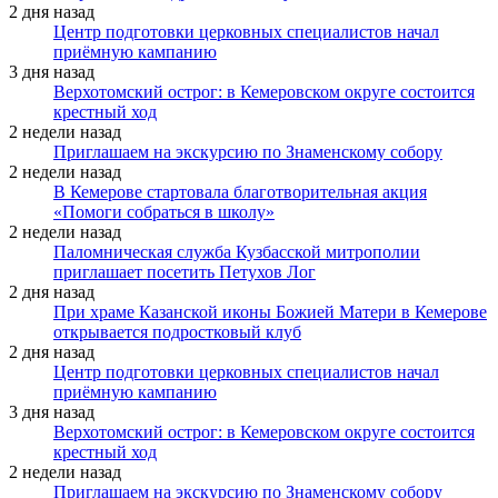
2 дня назад
Центр подготовки церковных специалистов начал
приёмную кампанию
3 дня назад
Верхотомский острог: в Кемеровском округе состоится
крестный ход
2 недели назад
Приглашаем на экскурсию по Знаменскому собору
2 недели назад
В Кемерове стартовала благотворительная акция
«Помоги собраться в школу»
2 недели назад
Паломническая служба Кузбасской митрополии
приглашает посетить Петухов Лог
2 дня назад
При храме Казанской иконы Божией Матери в Кемерове
открывается подростковый клуб
2 дня назад
Центр подготовки церковных специалистов начал
приёмную кампанию
3 дня назад
Верхотомский острог: в Кемеровском округе состоится
крестный ход
2 недели назад
Приглашаем на экскурсию по Знаменскому собору