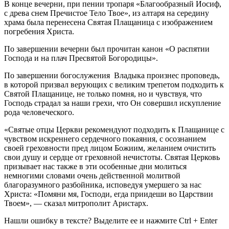
В конце вечерни, при пении тропаря «Благообразный Иосиф,
с древа снем Пречистое Тело Твое», из алтаря на середину
храма была перенесена Святая Плащаница с изображением
погребения Христа.
По завершении вечерни был прочитан канон «О распятии
Господа и на плач Пресвятой Богородицы».
По завершении богослужения Владыка произнес проповедь,
в которой призвал верующих с великим трепетом подходить к
Святой Плащанице, не только помня, но и чувствуя, что
Господь страдал за наши грехи, что Он совершил искупление
рода человеческого.
«Святые отцы Церкви рекомендуют подходить к Плащанице с
чувством искреннего сердечного покаяния, с осознанием
своей греховности пред лицом Божиим, желанием очистить
свои душу и сердце от греховной нечистоты. Святая Церковь
призывает нас также в эти особенные дни молиться
немногими словами очень действенной молитвой
благоразумного разбойника, исповедуя умершего за нас
Христа: «Помяни мя, Господи, егда приидеши во Царствии
Твоем», — сказал митрополит Аристарх.
Нашли ошибку в тексте? Выделите ее и нажмите
Ctrl
+
Enter