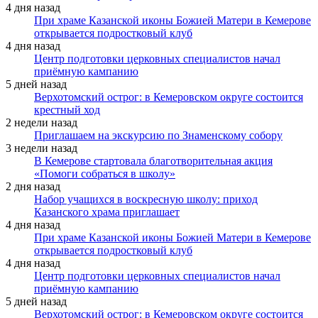
4 дня назад
При храме Казанской иконы Божией Матери в Кемерове
открывается подростковый клуб
4 дня назад
Центр подготовки церковных специалистов начал
приёмную кампанию
5 дней назад
Верхотомский острог: в Кемеровском округе состоится
крестный ход
2 недели назад
Приглашаем на экскурсию по Знаменскому собору
3 недели назад
В Кемерове стартовала благотворительная акция
«Помоги собраться в школу»
2 дня назад
Набор учащихся в воскресную школу: приход
Казанского храма приглашает
4 дня назад
При храме Казанской иконы Божией Матери в Кемерове
открывается подростковый клуб
4 дня назад
Центр подготовки церковных специалистов начал
приёмную кампанию
5 дней назад
Верхотомский острог: в Кемеровском округе состоится