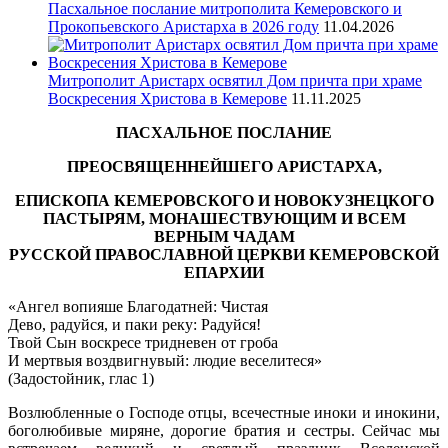
Пасхальное послание митрополита Кемеровского и
Прокопьевского Аристарха в 2026 году
11.04.2026
Митрополит Аристарх освятил Дом причта при храме
Воскресения Христова в Кемерове
11.11.2025
ПАСХАЛЬНОЕ ПОСЛАНИЕ
ПРЕОСВЯЩЕННЕЙШЕГО АРИСТАРХА,
ЕПИСКОПА КЕМЕРОВСКОГО И НОВОКУЗНЕЦКОГО
ПАСТЫРЯМ, МОНАШЕСТВУЮЩИМ И ВСЕМ
ВЕРНЫМ ЧАДАМ
РУССКОЙ ПРАВОСЛАВНОЙ ЦЕРКВИ КЕМЕРОВСКОЙ
ЕПАРХИИ
«Ангел вопияше Благодатней: Чистая
Дево, радуйся, и паки реку: Радуйся!
Твой Сын воскресе тридневен от гроба
И мертвыя воздвигнувый: людие веселитеся»
(Задостойник, глас 1)
Возлюбленные о Господе отцы, всечестные иноки и инокини,
боголюбивые миряне, дорогие братия и сестры. Сейчас мы