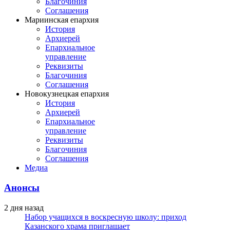
Благочиния
Соглашения
Мариинская епархия
История
Архиерей
Епархиальное
управление
Реквизиты
Благочиния
Соглашения
Новокузнецкая епархия
История
Архиерей
Епархиальное
управление
Реквизиты
Благочиния
Соглашения
Медиа
Анонсы
2 дня назад
Набор учащихся в воскресную школу: приход
Казанского храма приглашает