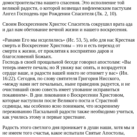
домостроительства нашего спасения. Это исполнение той
великой радости, о которой возвещал вифлеемским пастухам
Ангел Господень при Рождении Спасителя (Лк. 2, 10).
Своим Воскресением Христос Спаситель сокрушил врата ада
и дал нам обетование вечной жизни и нашего воскресения.
«Ранами Его мы исцелились» (Ис. 53, 5), ибо для нас Крестная
смерть и Воскресение Христовы – это и есть переход от
смерти к жизни, от проклятия к восприятию даров и
благословений Божьих.
Господь в своей прощальной беседе говорил апостолам: «Вы
теперь имеете печаль; но Я увижу вас опять, и возрадуется
сердце ваше, и радости вашей никто не отнимет у вас» (Ин.
16:22). Сегодня, по слову святителя Григория Нисского,
«между нами нет печальных, ныне праведник радуется, и не
очистивший свою совесть имеет упование исправиться
покаянием». В дни ликования о Воскресении Христовом,
которые наступили после Великого поста и Страстной
седмицы, мы особенно ясно понимаем, что искреннему
переживанию Пасхальной радости также необходимо учиться,
как учились этому и первые христиане.
Радость этого светлого дня проникает в души наши, хотя мы и
не имеем того счастья, какое испытали Святые Апостолы,