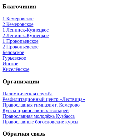
Благочиния
1 Кемеровское
2 Кемеровское
1 Ленинск-Кузнецкое
2 Ленинск-Кузнецкое
1 Прокопьевское
2 Прокопьевское
Беловское
Гурьевское
Инское
Киселёвское
Организации
Паломническая служба
Реабилитационный центр «Лествица»
Православная гимназия г. Кемерово
Курсы православных звонарей
Православная молодёжь Кузбасса
Православные богословские курсы
Обратная связь