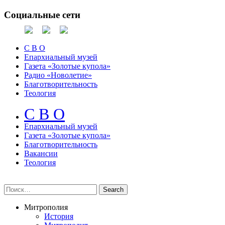
Социальные сети
С В О
Епархиальный музей
Газета «Золотые купола»
Радио «Новолетие»
Благотворительность
Теология
С В О
Епархиальный музeй
Газета «Золотые купола»
Благотворительность
Вакансии
Теология
Митрополия
История