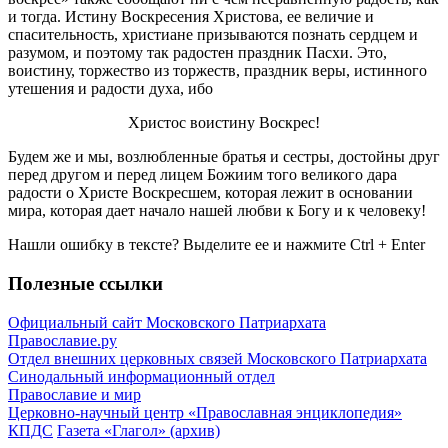
и тогда. Истину Воскресения Христова, ее величие и
спасительность, христиане призываются познать сердцем и
разумом, и поэтому так радостен праздник Пасхи. Это,
воистину, торжество из торжеств, праздник веры, истинного
утешения и радости духа, ибо
Христос воистину Воскрес!
Будем же и мы, возлюбленные братья и сестры, достойны друг
перед другом и перед лицем Божиим того великого дара
радости о Христе Воскресшем, которая лежит в основании
мира, которая дает начало нашей любви к Богу и к человеку!
Нашли ошибку в тексте? Выделите ее и нажмите
Ctrl
+
Enter
Полезные ссылки
Официальный сайт Московского Патриархата
Православие.ру
Отдел внешних церковных связей Московского Патриархата
Синодальный информационный отдел
Православие и мир
Церковно-научный центр «Православная энциклопедия»
КПДС
Газета «Глагол» (архив)