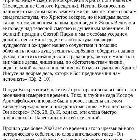
«причастникам смерти и воскресения Христа Бога нашего»
(Последование Святого Крещения). Истина Воскресения
наполняет смыслом нашу земную жизнь: мы не только словом
свидетельствуем, что Христос воскрес, но и каждым делом,
каждым помышлением нашим проповедуем Жизнь Вечную и
ее победу над телесной смертью и душевным забвением. В
великий праздник Святой Пасхи и мы с особым усердием
должны нести милосердие и любовь туда, где люди
нуждаются и ожидают нашего сочувствия и помощи:
облегчить печаль душ, утешить скорбящих, ободрить падших
духом, посетить немощных и страдающих, оказать милость и
внимание детям, лишенным, по обстоятельствам жизни,
родительской ласки и попечения. «Ибо мы созданы во Христе
Иисусе на добрые дела, которые Бог предназначил нам
исполнять» (Еф. 2, 10).
Плоды Воскресения Спасителя простираются на все века – до
окончания измерения времени. Тихо, в глубине сада Иосифа
Аримафейского впервые были провозглашены ангелом
жизнеутверждающие и победоносные слова: «Его нет здесь:
Он воскрес» (Мф. 28, 6). И, однако, эти слова быстро
пронеслись от Палестины по всей вселенной.
Прошло уже более 2000 лет со времени этого чрезвычайного
исторического события, но слова ангельского гласа «Он
воскрес» также сообщают ни с чем несравненную радость, как