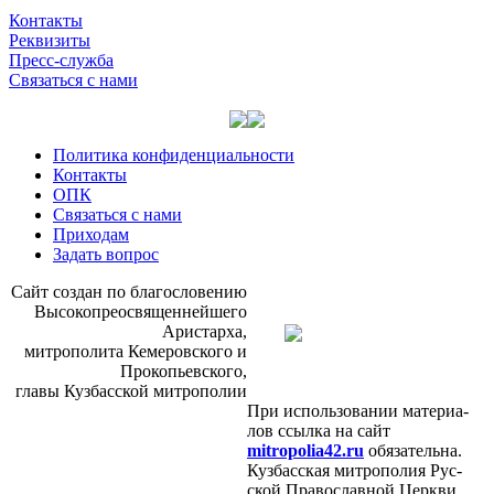
Контакты
Реквизиты
Пресс-служба
Связаться с нами
Политика конфиденциальности
Контакты
ОПК
Связаться с нами
Приходам
Задать вопрос
Сайт со­здан по бла­го­сло­ве­нию
Вы­со­ко­прео­свя­щен­ней­ше­го
Ари­стар­ха,
мит­ро­по­ли­та Ке­ме­ров­ско­го и
Про­ко­пьев­ско­го,
гла­вы Куз­бас­ской мит­ро­по­лии
При ис­поль­зо­ва­нии ма­те­ри­а­
лов ссыл­ка на сайт
mitropolia42.ru
обя­за­тель­на.
Куз­бас­ская мит­ро­по­лия Рус­
ской Пра­во­слав­ной Церк­ви