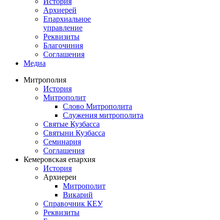
История
Архиерей
Епархиальное
управление
Реквизиты
Благочиния
Соглашения
Медиа
Митрополия
История
Митрополит
Слово Митрополита
Служения митрополита
Святые Кузбасса
Святыни Кузбасса
Семинария
Соглашения
Кемеровская епархия
История
Архиереи
Митрополит
Викарий
Справочник КЕУ
Реквизиты