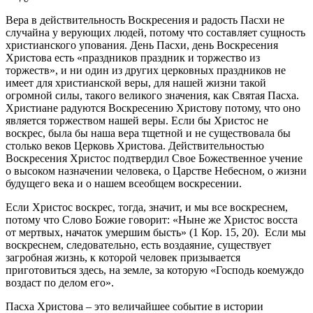
Вера в действительность Воскресения и радость Пасхи не
случайна у верующих людей, потому что составляет сущность
христианского упования. День Пасхи, день Воскресения
Христова есть «праздников праздник и торжество из
торжеств», и ни один из других церковных праздников не
имеет для христианской веры, для нашей жизни такой
огромной силы, такого великого значения, как Святая Пасха.
Христиане радуются Воскресению Христову потому, что оно
является торжеством нашей веры. Если бы Христос не
воскрес, была бы наша вера тщетной и не существовала бы
столько веков Церковь Христова. Действительностью
Воскресения Христос подтвердил Свое Божественное учение
о высоком назначении человека, о Царстве Небесном, о жизни
будущего века и о нашем всеобщем воскресении.
Если Христос воскрес, тогда, значит, и мы все воскреснем,
потому что Слово Божие говорит: «Ныне же Христос восста
от мертвых, начаток умершим бысть» (1 Кор. 15, 20). Если мы
воскреснем, следовательно, есть воздаяние, существует
загробная жизнь, к которой человек призывается
приготовиться здесь, на земле, за которую «Господь коемуждо
воздаст по делом его».
Пасха Христова – это величайшее событие в истории