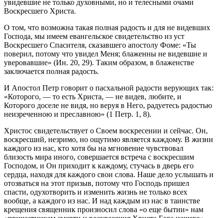
увидевшие не только духовными, но и телесными очами
Воскресшего Христа.
О том, что возможна такая полная радость и для не видевших
Господа, мы имеем евангельское свидетельство из уст
Воскресшего Спасителя, сказавшего апостолу Фоме: «Ты
поверил, потому что увидел Меня; блаженны не видевшие и
уверовавшие» (Ин. 20, 29). Таким образом, в блаженстве
заключается полная радость.
И Апостол Петр говорит о пасхальной радости верующих так:
«Которого, — то есть Христа, — не видев, любите, и
Которого доселе не видя, но веруя в Него, радуетесь радостью
неизреченною и преславною» (1 Петр. 1, 8).
Христос свидетельствует о Своем воскресении и сейчас. Он,
воскресший, незримо, но ощутимо является каждому. В жизни
каждого из нас, кто хотя бы на мгновение чувствовал
близость мира иного, совершается встреча с воскресшим
Господом, и Он приходит к каждому, стучась в дверь его
сердца, находя для каждого свои слова. Наше дело услышать и
отозваться на этот призыв, потому что Господь пришел
спасти, одухотворить и изменить жизнь не только всех
вообще, а каждого из нас. И над каждым из нас в таинстве
крещения священник произносил слова «о еще бытии» нам