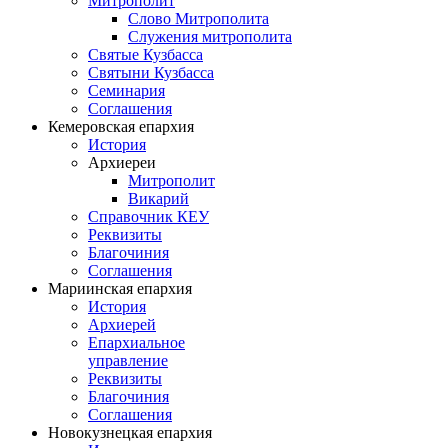
Митрополит
Слово Митрополита
Служения митрополита
Святые Кузбасса
Святыни Кузбасса
Семинария
Соглашения
Кемеровская епархия
История
Архиереи
Митрополит
Викарий
Справочник КЕУ
Реквизиты
Благочиния
Соглашения
Мариинская епархия
История
Архиерей
Епархиальное
управление
Реквизиты
Благочиния
Соглашения
Новокузнецкая епархия