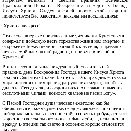
встречаем великий и светлый праздник Вселенской
Православной Церкви – Воскресение из мертвых Господа
Иисуса Христа. Следуя древней апостольской традиции,
приветствуем Вас радостным пасхальным восклицанием:
Христос воскресе!
Эти слова, впервые произнесенные учениками Христовыми,
содержат и победную весть торжества жизни над смертью, и
откровение Божественной Тайны Воскресения, и призыв к
неугасаемой пасхальной радости, и приветствие любви
Христовой.
Вот и наступил для нас вожделенный, спасительный
праздник, день Воскресения Господа нашего Иисуса Христа –
говорит Святитель Иоанн Златоуст. – Это праздник есть залог
мира, источник примирения, разрушения смерти, погибель
диавола. Сегодня люди соединились с Ангелами, и вместе с
бесплотными Силами, возносят хвалебные песни Богу».
С Пасхой Господней душа человека ежегодно как бы
обновляется в своем существе, сердце смягчается при пении
победных пасхальных песнопений, а совесть пробуждается от
радостного колокольного звона, забывая обиды, ненависть и
вражду. В эти дни так светло и особенно хорошо становится
на душе.