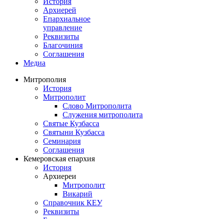
История
Архиерей
Епархиальное
управление
Реквизиты
Благочиния
Соглашения
Медиа
Митрополия
История
Митрополит
Слово Митрополита
Служения митрополита
Святые Кузбасса
Святыни Кузбасса
Семинария
Соглашения
Кемеровская епархия
История
Архиереи
Митрополит
Викарий
Справочник КЕУ
Реквизиты