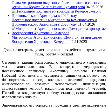
Глава митрополии выразил соболезнование в связи с
кончиной Бориса Васильевича Бурмистрова
04.05.2026
Пасхальное послание митрополита Кемеровского и
Прокопьевского Аристарха в 2026 году
11.04.2026
Митрополит Аристарх освятил Дом причта при храме
Воскресения Христова в Кемерове
11.11.2025
Дорогие ветераны, участники военных действий, труженики
тыла, братья и сестры!
Сегодня в здании Кемеровского епархиального управления
мы организовали для Вас концертное мероприятие,
посвященное славному 70-летниму юбилею Великой
Победы! Этот день для нас является священным, потому что
благоприятный исход военных действий определил
жизнеспособное развитие человеческой цивилизации,
существование которой находилось под реальной угрозой.
Платой за вожделенную победу стали десятки миллионов
человеческих жизней.
Знаменательно, что торжества проходят в светлые пасхальные