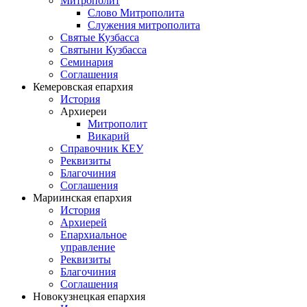
Митрополит
Слово Митрополита
Служения митрополита
Святые Кузбасса
Святыни Кузбасса
Семинария
Соглашения
Кемеровская епархия
История
Архиереи
Митрополит
Викарий
Справочник КЕУ
Реквизиты
Благочиния
Соглашения
Мариинская епархия
История
Архиерей
Епархиальное
управление
Реквизиты
Благочиния
Соглашения
Новокузнецкая епархия