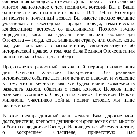
современная молодежь, отмечая День Победы – это дело во
многом равнозначное с тем подвигом, который Вы и Ваши
однополчане вели на линии фронта в 1941-1945гг. Несмотря
на недуги и почтенный возраст Вы имеете твердое желание
участвовать в ежегодных Парадах победы, тематических
конференциях, встречах со школьниками. Поэтому трудно
определить, когда вы сделали или делаете больше для
Отечества — тогда, когда защищали страну, или сейчас, когда
вы, уже оставаясь в меньшинстве, свидетельствуете об
исторической правде, о том, чем была Великая Отечественная
война и какова была цена победы.
Продолжается радостный пасхальный период празднования
дня Светлого Христова Воскресения. Это реальное
историческое событие дает нам великую надежду и утешение
в том, что в вечности мы все будем иметь возможность
разделить радость общения с теми, которых Церковь ныне
называет усопшими. Среди этих членов Небесной Церкви
миллионы участников войны, подвиг которых мы ныне
воспоминаем.
В этот предпраздничный день желаем Вам, дорогие мои,
долгоденствия, крепости душевных и физических сил, многих
и богатых щедрот от Господа. Исповедуя незыблемую истину
о воскресшем Спасителе, приветствую Вас