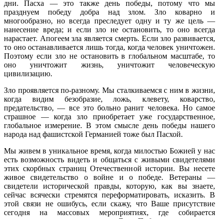
дни. Пасха — это также день победы, потому что мы
празднуем победу добра над злом. Зло коварно и
многообразно, но всегда преследует одну и ту же цель —
нанесение вреда; и если зло не остановить, то оно всегда
нарастает. Апогеем зла является смерть. Если зло развивается,
то оно останавливается лишь тогда, когда человек уничтожен.
Поэтому если зло не остановить в глобальном масштабе, то
оно уничтожит жизнь, уничтожит человеческую
цивилизацию.
Зло проявляется по-разному. Мы сталкиваемся с ним в жизни,
когда видим безобразие, ложь, клевету, коварство,
предательство, — все это больно ранит человека. Но самое
страшное — когда зло приобретает уже государственное,
глобальное измерение. В этом смысле день победы нашего
народа над фашистской Германией тоже был Пасхой.
Мы живем в уникальное время, когда милостью Божией у нас
есть возможность видеть и общаться с живыми свидетелями
этих скорбных страниц Отечественной истории. Вы несете
живое свидетельство о войне и о победе. Ветераны —
свидетели исторической правды, которую, как вы знаете,
сейчас всячески стремятся переформатировать, исказить. В
этой связи не ошибусь, если скажу, что Ваше присутствие
сегодня на массовых мероприятиях, где собирается