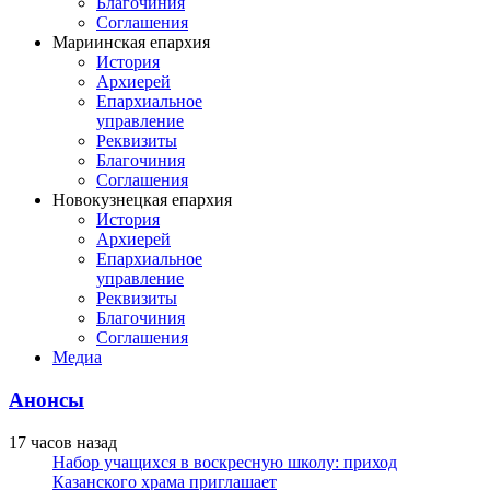
Благочиния
Соглашения
Мариинская епархия
История
Архиерей
Епархиальное
управление
Реквизиты
Благочиния
Соглашения
Новокузнецкая епархия
История
Архиерей
Епархиальное
управление
Реквизиты
Благочиния
Соглашения
Медиа
Анонсы
17 часов назад
Набор учащихся в воскресную школу: приход
Казанского храма приглашает