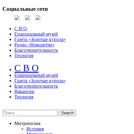
Социальные сети
С В О
Епархиальный музей
Газета «Золотые купола»
Радио «Новолетие»
Благотворительность
Теология
С В О
Епархиальный музeй
Газета «Золотые купола»
Благотворительность
Вакансии
Теология
Митрополия
История