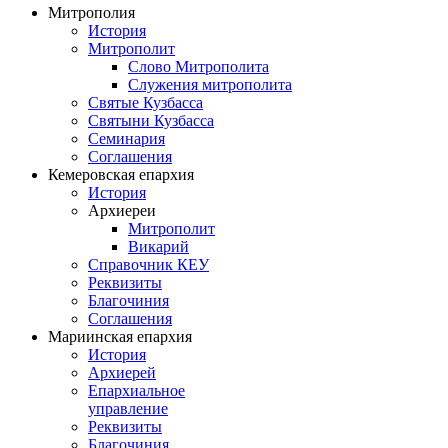
Митрополия
История
Митрополит
Слово Митрополита
Служения митрополита
Святые Кузбасса
Святыни Кузбасса
Семинария
Соглашения
Кемеровская епархия
История
Архиереи
Митрополит
Викарий
Справочник КЕУ
Реквизиты
Благочиния
Соглашения
Мариинская епархия
История
Архиерей
Епархиальное
управление
Реквизиты
Благочиния