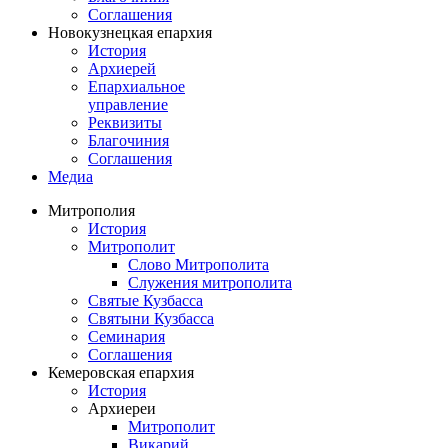
Соглашения
Новокузнецкая епархия
История
Архиерей
Епархиальное
управление
Реквизиты
Благочиния
Соглашения
Медиа
Митрополия
История
Митрополит
Слово Митрополита
Служения митрополита
Святые Кузбасса
Святыни Кузбасса
Семинария
Соглашения
Кемеровская епархия
История
Архиереи
Митрополит
Викарий