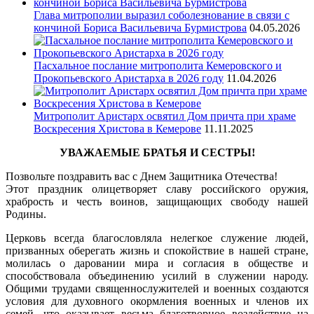
Глава митрополии выразил соболезнование в связи с
кончиной Бориса Васильевича Бурмистрова
04.05.2026
Пасхальное послание митрополита Кемеровского и
Прокопьевского Аристарха в 2026 году
11.04.2026
Митрополит Аристарх освятил Дом причта при храме
Воскресения Христова в Кемерове
11.11.2025
УВАЖАЕМЫЕ БРАТЬЯ И СЕСТРЫ!
Позвольте поздравить вас с Днем Защитника Отечества!
Этот праздник олицетворяет славу российского оружия,
храбрость и честь воинов, защищающих свободу нашей
Родины.
Церковь всегда благословляла нелегкое служение людей,
призванных оберегать жизнь и спокойствие в нашей стране,
молилась о даровании мира и согласия в обществе и
способствовала объединению усилий в служении народу.
Общими трудами священнослужителей и военных создаются
условия для духовного окормления военных и членов их
семей, что оказывает весьма благотворное воздействие на