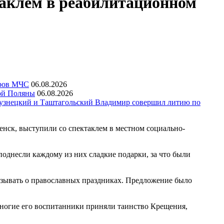
аклем в реабилитационном
еров МЧС
06.08.2026
ой Поляны
06.08.2026
узнецкий и Таштагольский Владимир совершил литию по
енск, выступили со спектаклем в местном социально-
поднесли каждому из них сладкие подарки, за что были
казывать о православных праздниках. Предложение было
многие его воспитанники приняли таинство Крещения,