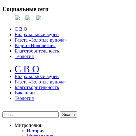
Социальные сети
С В О
Епархиальный музей
Газета «Золотые купола»
Радио «Новолетие»
Благотворительность
Теология
С В О
Епархиальный музeй
Газета «Золотые купола»
Благотворительность
Вакансии
Теология
Митрополия
История