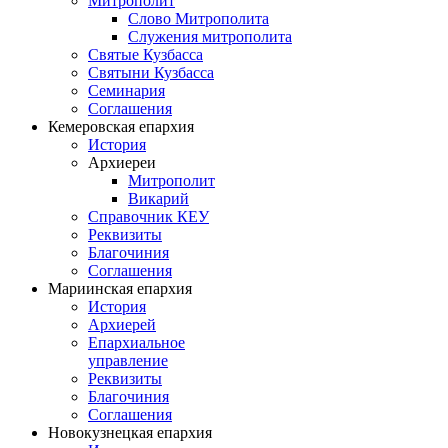
Митрополит
Слово Митрополита
Служения митрополита
Святые Кузбасса
Святыни Кузбасса
Семинария
Соглашения
Кемеровская епархия
История
Архиереи
Митрополит
Викарий
Справочник КЕУ
Реквизиты
Благочиния
Соглашения
Мариинская епархия
История
Архиерей
Епархиальное
управление
Реквизиты
Благочиния
Соглашения
Новокузнецкая епархия