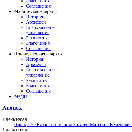
Благочиния
Соглашения
Мариинская епархия
История
Архиерей
Епархиальное
управление
Реквизиты
Благочиния
Соглашения
Новокузнецкая епархия
История
Архиерей
Епархиальное
управление
Реквизиты
Благочиния
Соглашения
Медиа
Анонсы
1 день назад
При храме Казанской иконы Божией Матери в Кемерове 
1 день назад