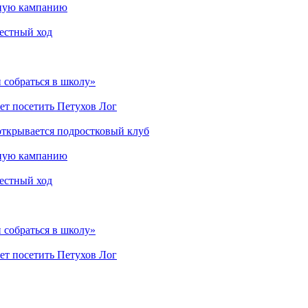
мную кампанию
рестный ход
 собраться в школу»
ет посетить Петухов Лог
открывается подростковый клуб
мную кампанию
рестный ход
 собраться в школу»
ет посетить Петухов Лог