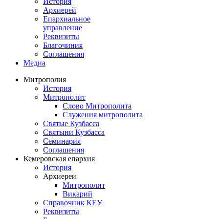
История
Архиерей
Епархиальное
управление
Реквизиты
Благочиния
Соглашения
Медиа
Митрополия
История
Митрополит
Слово Митрополита
Служения митрополита
Святые Кузбасса
Святыни Кузбасса
Семинария
Соглашения
Кемеровская епархия
История
Архиереи
Митрополит
Викарий
Справочник КЕУ
Реквизиты