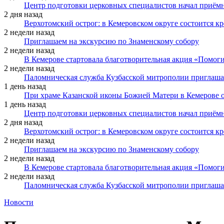
Центр подготовки церковных специалистов начал приё
2 дня назад
Верхотомский острог: в Кемеровском округе состоится к
2 недели назад
Приглашаем на экскурсию по Знаменскому собору
2 недели назад
В Кемерове стартовала благотворительная акция «Помоги
2 недели назад
Паломническая служба Кузбасской митрополии приглаша
1 день назад
При храме Казанской иконы Божией Матери в Кемерове 
1 день назад
Центр подготовки церковных специалистов начал приё
2 дня назад
Верхотомский острог: в Кемеровском округе состоится к
2 недели назад
Приглашаем на экскурсию по Знаменскому собору
2 недели назад
В Кемерове стартовала благотворительная акция «Помоги
2 недели назад
Паломническая служба Кузбасской митрополии приглаша
Новости