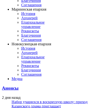
Благочиния
Соглашения
Мариинская епархия
История
Архиерей
Епархиальное
управление
Реквизиты
Благочиния
Соглашения
Новокузнецкая епархия
История
Архиерей
Епархиальное
управление
Реквизиты
Благочиния
Соглашения
Медиа
Анонсы
2 дня назад
Набор учащихся в воскресную школу: приход
Казанского храма приглашает