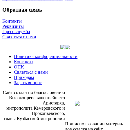
Обратная связь
Контакты
Реквизиты
Пресс-служба
Связаться с нами
Политика конфиденциальности
Контакты
ОПК
Связаться с нами
Приходам
Задать вопрос
Сайт со­здан по бла­го­сло­ве­нию
Вы­со­ко­прео­свя­щен­ней­ше­го
Ари­стар­ха,
мит­ро­по­ли­та Ке­ме­ров­ско­го и
Про­ко­пьев­ско­го,
гла­вы Куз­бас­ской мит­ро­по­лии
При ис­поль­зо­ва­нии ма­те­ри­а­
лов ссыл­ка на сайт