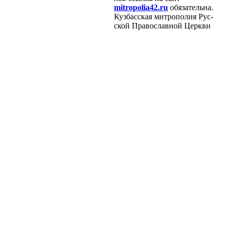
mitropolia42.ru
обя­за­тель­на.
Куз­бас­ская мит­ро­по­лия Рус­
ской Пра­во­слав­ной Церк­ви