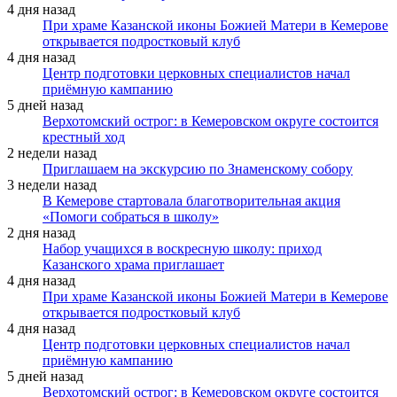
4 дня назад
При храме Казанской иконы Божией Матери в Кемерове
открывается подростковый клуб
4 дня назад
Центр подготовки церковных специалистов начал
приёмную кампанию
5 дней назад
Верхотомский острог: в Кемеровском округе состоится
крестный ход
2 недели назад
Приглашаем на экскурсию по Знаменскому собору
3 недели назад
В Кемерове стартовала благотворительная акция
«Помоги собраться в школу»
2 дня назад
Набор учащихся в воскресную школу: приход
Казанского храма приглашает
4 дня назад
При храме Казанской иконы Божией Матери в Кемерове
открывается подростковый клуб
4 дня назад
Центр подготовки церковных специалистов начал
приёмную кампанию
5 дней назад
Верхотомский острог: в Кемеровском округе состоится