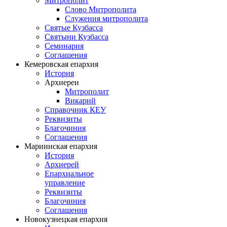
Митрополит
Слово Митрополита
Служения митрополита
Святые Кузбасса
Святыни Кузбасса
Семинария
Соглашения
Кемеровская епархия
История
Архиереи
Митрополит
Викарий
Справочник КЕУ
Реквизиты
Благочиния
Соглашения
Мариинская епархия
История
Архиерей
Епархиальное
управление
Реквизиты
Благочиния
Соглашения
Новокузнецкая епархия