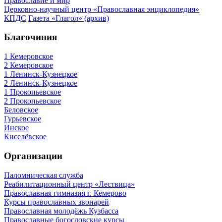
Православие и мир
Церковно-научный центр «Православная энциклопедия»
КПДС
Газета «Глагол» (архив)
Благочиния
1 Кемеровское
2 Кемеровское
1 Ленинск-Кузнецкое
2 Ленинск-Кузнецкое
1 Прокопьевское
2 Прокопьевское
Беловское
Гурьевское
Инское
Киселёвское
Организации
Паломническая служба
Реабилитационный центр «Лествица»
Православная гимназия г. Кемерово
Курсы православных звонарей
Православная молодёжь Кузбасса
Православные богословские курсы