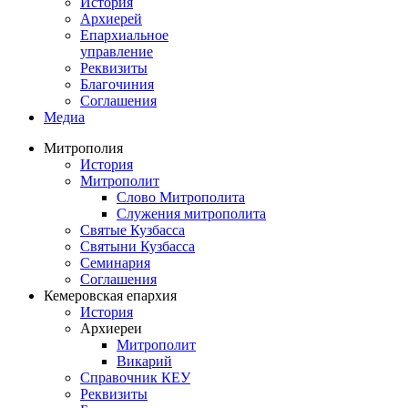
История
Архиерей
Епархиальное
управление
Реквизиты
Благочиния
Соглашения
Медиа
Митрополия
История
Митрополит
Слово Митрополита
Служения митрополита
Святые Кузбасса
Святыни Кузбасса
Семинария
Соглашения
Кемеровская епархия
История
Архиереи
Митрополит
Викарий
Справочник КЕУ
Реквизиты