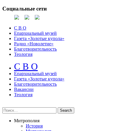
Социальные сети
С В О
Епархиальный музей
Газета «Золотые купола»
Радио «Новолетие»
Благотворительность
Теология
С В О
Епархиальный музeй
Газета «Золотые купола»
Благотворительность
Вакансии
Теология
Митрополия
История