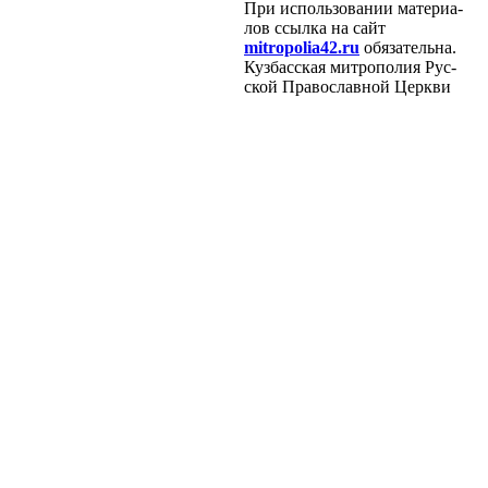
При ис­поль­зо­ва­нии ма­те­ри­а­
лов ссыл­ка на сайт
mitropolia42.ru
обя­за­тель­на.
Куз­бас­ская мит­ро­по­лия Рус­
ской Пра­во­слав­ной Церк­ви