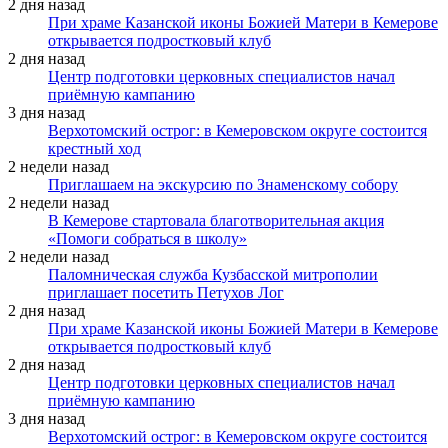
2 дня назад
При храме Казанской иконы Божией Матери в Кемерове
открывается подростковый клуб
2 дня назад
Центр подготовки церковных специалистов начал
приёмную кампанию
3 дня назад
Верхотомский острог: в Кемеровском округе состоится
крестный ход
2 недели назад
Приглашаем на экскурсию по Знаменскому собору
2 недели назад
В Кемерове стартовала благотворительная акция
«Помоги собраться в школу»
2 недели назад
Паломническая служба Кузбасской митрополии
приглашает посетить Петухов Лог
2 дня назад
При храме Казанской иконы Божией Матери в Кемерове
открывается подростковый клуб
2 дня назад
Центр подготовки церковных специалистов начал
приёмную кампанию
3 дня назад
Верхотомский острог: в Кемеровском округе состоится