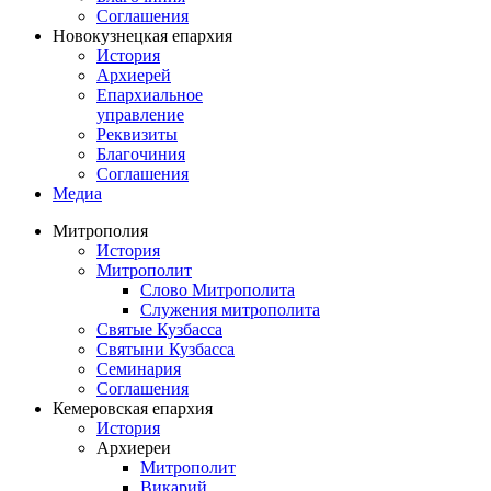
Соглашения
Новокузнецкая епархия
История
Архиерей
Епархиальное
управление
Реквизиты
Благочиния
Соглашения
Медиа
Митрополия
История
Митрополит
Слово Митрополита
Служения митрополита
Святые Кузбасса
Святыни Кузбасса
Семинария
Соглашения
Кемеровская епархия
История
Архиереи
Митрополит
Викарий