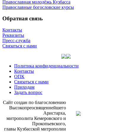
Православная молодёжь Кузбасса
Православные богословские курсы
Обратная связь
Контакты
Реквизиты
Пресс-служба
Связаться с нами
Политика конфиденциальности
Контакты
ОПК
Связаться с нами
Приходам
Задать вопрос
Сайт со­здан по бла­го­сло­ве­нию
Вы­со­ко­прео­свя­щен­ней­ше­го
Ари­стар­ха,
мит­ро­по­ли­та Ке­ме­ров­ско­го и
Про­ко­пьев­ско­го,
гла­вы Куз­бас­ской мит­ро­по­лии