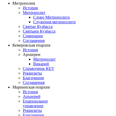
Митрополия
История
Митрополит
Слово Митрополита
Служения митрополита
Святые Кузбасса
Святыни Кузбасса
Семинария
Соглашения
Кемеровская епархия
История
Архиереи
Митрополит
Викарий
Справочник КЕУ
Реквизиты
Благочиния
Соглашения
Мариинская епархия
История
Архиерей
Епархиальное
управление
Реквизиты
Благочиния