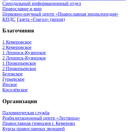
Синодальный информационный отдел
Православие и мир
Церковно-научный центр «Православная энциклопедия»
КПДС
Газета «Глагол» (архив)
Благочиния
1 Кемеровское
2 Кемеровское
1 Ленинск-Кузнецкое
2 Ленинск-Кузнецкое
1 Прокопьевское
2 Прокопьевское
Беловское
Гурьевское
Инское
Киселёвское
Организации
Паломническая служба
Реабилитационный центр «Лествица»
Православная гимназия г. Кемерово
Курсы православных звонарей