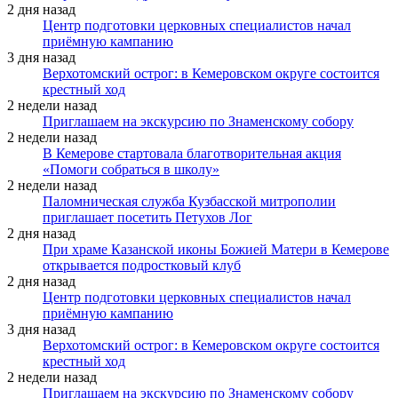
2 дня назад
Центр подготовки церковных специалистов начал
приёмную кампанию
3 дня назад
Верхотомский острог: в Кемеровском округе состоится
крестный ход
2 недели назад
Приглашаем на экскурсию по Знаменскому собору
2 недели назад
В Кемерове стартовала благотворительная акция
«Помоги собраться в школу»
2 недели назад
Паломническая служба Кузбасской митрополии
приглашает посетить Петухов Лог
2 дня назад
При храме Казанской иконы Божией Матери в Кемерове
открывается подростковый клуб
2 дня назад
Центр подготовки церковных специалистов начал
приёмную кампанию
3 дня назад
Верхотомский острог: в Кемеровском округе состоится
крестный ход
2 недели назад
Приглашаем на экскурсию по Знаменскому собору