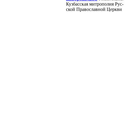
Куз­бас­ская мит­ро­по­лия Рус­
ской Пра­во­слав­ной Церк­ви