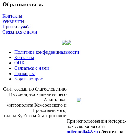
Обратная связь
Контакты
Реквизиты
Пресс-служба
Связаться с нами
Политика конфиденциальности
Контакты
ОПК
Связаться с нами
Приходам
Задать вопрос
Сайт со­здан по бла­го­сло­ве­нию
Вы­со­ко­прео­свя­щен­ней­ше­го
Ари­стар­ха,
мит­ро­по­ли­та Ке­ме­ров­ско­го и
Про­ко­пьев­ско­го,
гла­вы Куз­бас­ской мит­ро­по­лии
При ис­поль­зо­ва­нии ма­те­ри­а­
лов ссыл­ка на сайт
mitropolia42.ru
обя­за­тель­на.