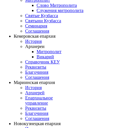
Митрополит
Слово Митрополита
Служения митрополита
Святые Кузбасса
Святыни Кузбасса
Семинария
Соглашения
Кемеровская епархия
История
Архиереи
Митрополит
Викарий
Справочник КЕУ
Реквизиты
Благочиния
Соглашения
Мариинская епархия
История
Архиерей
Епархиальное
управление
Реквизиты
Благочиния
Соглашения
Новокузнецкая епархия