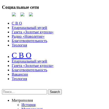
Социальные сети
С В О
Епархиальный музей
Газета «Золотые купола»
Радио «Новолетие»
Благотворительность
Теология
С В О
Епархиальный музeй
Газета «Золотые купола»
Благотворительность
Вакансии
Теология
Митрополия
История