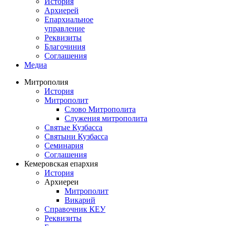
История
Архиерей
Епархиальное
управление
Реквизиты
Благочиния
Соглашения
Медиа
Митрополия
История
Митрополит
Слово Митрополита
Служения митрополита
Святые Кузбасса
Святыни Кузбасса
Семинария
Соглашения
Кемеровская епархия
История
Архиереи
Митрополит
Викарий
Справочник КЕУ
Реквизиты