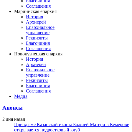
Благочиния
Соглашения
Мариинская епархия
История
Архиерей
Епархиальное
управление
Реквизиты
Благочиния
Соглашения
Новокузнецкая епархия
История
Архиерей
Епархиальное
управление
Реквизиты
Благочиния
Соглашения
Медиа
Анонсы
2 дня назад
При храме Казанской иконы Божией Матери в Кемерове
открывается подростковый клуб