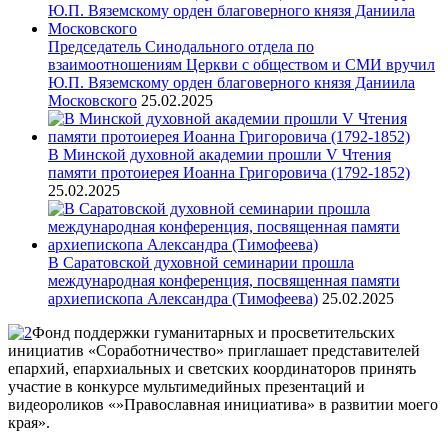
Председатель Синодального отдела по
взаимоотношениям Церкви с обществом и СМИ вручил
Ю.П. Вяземскому орден благоверного князя Даниила
Московского
25.02.2025
В Минской духовной академии прошли V Чтения
памяти протоиерея Иоанна Григоровича (1792-1852)
25.02.2025
В Саратовской духовной семинарии прошла
международная конференция, посвященная памяти
архиепископа Александра (Тимофеева)
25.02.2025
Фонд поддержки гуманитарных и просветительских
инициатив «Соработничество» приглашает представителей
епархий, епархиальных и светских координаторов принять
участие в конкурсе мультимедийных презентаций и
видеороликов «»Православная инициатива» в развитии моего
края».