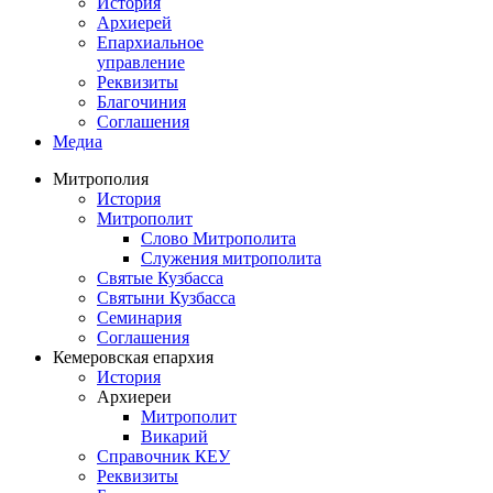
История
Архиерей
Епархиальное
управление
Реквизиты
Благочиния
Соглашения
Медиа
Митрополия
История
Митрополит
Слово Митрополита
Служения митрополита
Святые Кузбасса
Святыни Кузбасса
Семинария
Соглашения
Кемеровская епархия
История
Архиереи
Митрополит
Викарий
Справочник КЕУ
Реквизиты