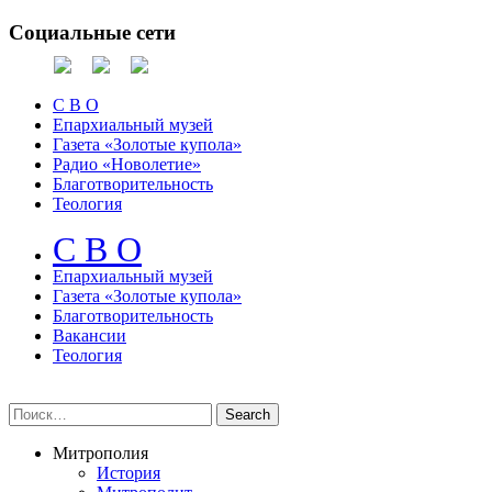
Социальные сети
С В О
Епархиальный музей
Газета «Золотые купола»
Радио «Новолетие»
Благотворительность
Теология
С В О
Епархиальный музeй
Газета «Золотые купола»
Благотворительность
Вакансии
Теология
Митрополия
История