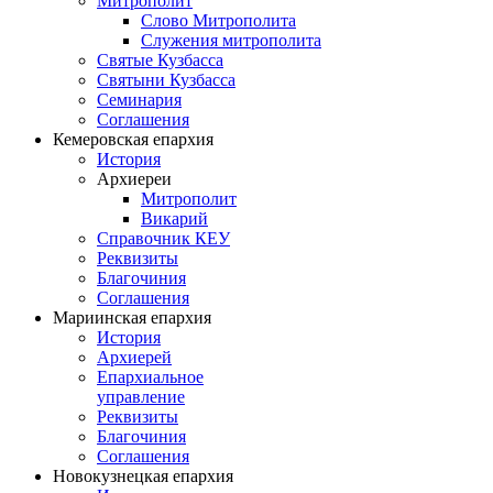
Митрополит
Слово Митрополита
Служения митрополита
Святые Кузбасса
Святыни Кузбасса
Семинария
Соглашения
Кемеровская епархия
История
Архиереи
Митрополит
Викарий
Справочник КЕУ
Реквизиты
Благочиния
Соглашения
Мариинская епархия
История
Архиерей
Епархиальное
управление
Реквизиты
Благочиния
Соглашения
Новокузнецкая епархия