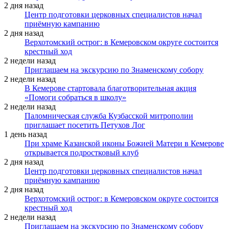
2 дня назад
Центр подготовки церковных специалистов начал
приёмную кампанию
2 дня назад
Верхотомский острог: в Кемеровском округе состоится
крестный ход
2 недели назад
Приглашаем на экскурсию по Знаменскому собору
2 недели назад
В Кемерове стартовала благотворительная акция
«Помоги собраться в школу»
2 недели назад
Паломническая служба Кузбасской митрополии
приглашает посетить Петухов Лог
1 день назад
При храме Казанской иконы Божией Матери в Кемерове
открывается подростковый клуб
2 дня назад
Центр подготовки церковных специалистов начал
приёмную кампанию
2 дня назад
Верхотомский острог: в Кемеровском округе состоится
крестный ход
2 недели назад
Приглашаем на экскурсию по Знаменскому собору