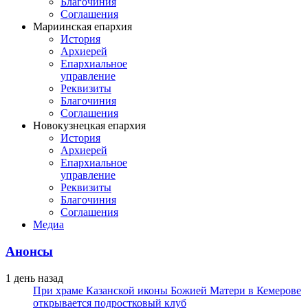
Благочиния
Соглашения
Мариинская епархия
История
Архиерей
Епархиальное
управление
Реквизиты
Благочиния
Соглашения
Новокузнецкая епархия
История
Архиерей
Епархиальное
управление
Реквизиты
Благочиния
Соглашения
Медиа
Анонсы
1 день назад
При храме Казанской иконы Божией Матери в Кемерове
открывается подростковый клуб