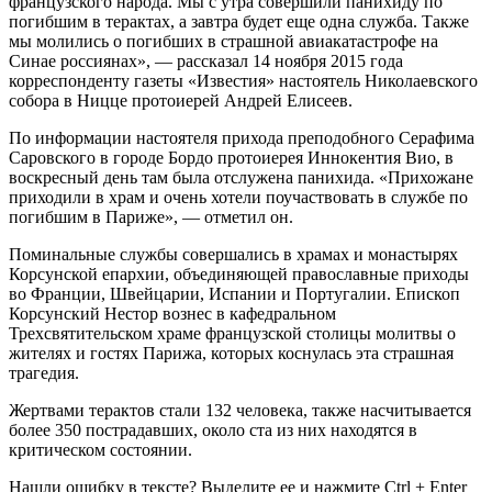
французского народа. Мы с утра совершили панихиду по
погибшим в терактах, а завтра будет еще одна служба. Также
мы молились о погибших в страшной авиакатастрофе на
Синае россиянах», — рассказал 14 ноября 2015 года
корреспонденту газеты «Известия» настоятель Николаевского
собора в Ницце протоиерей Андрей Елисеев.
По информации настоятеля прихода преподобного Серафима
Саровского в городе Бордо протоиерея Иннокентия Вио, в
воскресный день там была отслужена панихида. «Прихожане
приходили в храм и очень хотели поучаствовать в службе по
погибшим в Париже», — отметил он.
Поминальные службы совершались в храмах и монастырях
Корсунской епархии, объединяющей православные приходы
во Франции, Швейцарии, Испании и Португалии. Епископ
Корсунский Нестор вознес в кафедральном
Трехсвятительском храме французской столицы молитвы о
жителях и гостях Парижа, которых коснулась эта страшная
трагедия.
Жертвами терактов стали 132 человека, также насчитывается
более 350 пострадавших, около ста из них находятся в
критическом состоянии.
Нашли ошибку в тексте? Выделите ее и нажмите
Ctrl
+
Enter