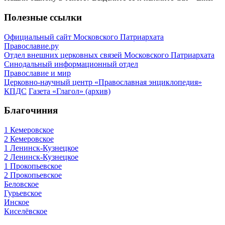
Полезные ссылки
Официальный сайт Московского Патриархата
Православие.ру
Отдел внешних церковных связей Московского Патриархата
Синодальный информационный отдел
Православие и мир
Церковно-научный центр «Православная энциклопедия»
КПДС
Газета «Глагол» (архив)
Благочиния
1 Кемеровское
2 Кемеровское
1 Ленинск-Кузнецкое
2 Ленинск-Кузнецкое
1 Прокопьевское
2 Прокопьевское
Беловское
Гурьевское
Инское
Киселёвское