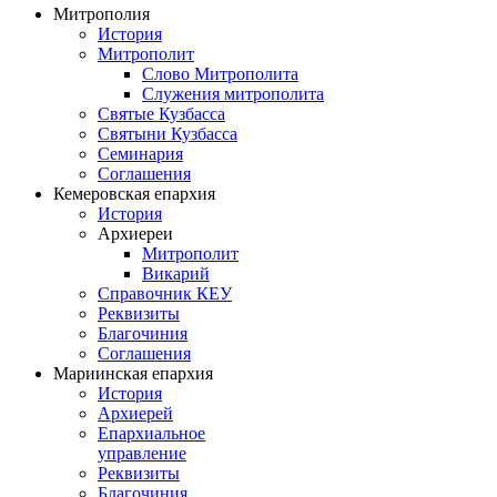
Митрополия
История
Митрополит
Слово Митрополита
Служения митрополита
Святые Кузбасса
Святыни Кузбасса
Семинария
Соглашения
Кемеровская епархия
История
Архиереи
Митрополит
Викарий
Справочник КЕУ
Реквизиты
Благочиния
Соглашения
Мариинская епархия
История
Архиерей
Епархиальное
управление
Реквизиты
Благочиния