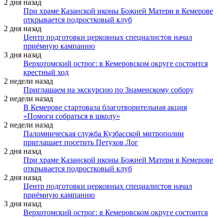
2 дня назад
При храме Казанской иконы Божией Матери в Кемерове
открывается подростковый клуб
2 дня назад
Центр подготовки церковных специалистов начал
приёмную кампанию
3 дня назад
Верхотомский острог: в Кемеровском округе состоится
крестный ход
2 недели назад
Приглашаем на экскурсию по Знаменскому собору
2 недели назад
В Кемерове стартовала благотворительная акция
«Помоги собраться в школу»
2 недели назад
Паломническая служба Кузбасской митрополии
приглашает посетить Петухов Лог
2 дня назад
При храме Казанской иконы Божией Матери в Кемерове
открывается подростковый клуб
2 дня назад
Центр подготовки церковных специалистов начал
приёмную кампанию
3 дня назад
Верхотомский острог: в Кемеровском округе состоится