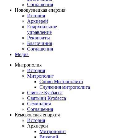
Соглашения
Новокузнецкая епархия
История
Архиерей
Епархиальное
управление
Реквизиты
Благочиния
Соглашения
Медиа
Митрополия
История
Митрополит
Слово Митрополита
Служения митрополита
Святые Кузбасса
Святыни Кузбасса
Семинария
Соглашения
Кемеровская епархия
История
Архиереи
Митрополит
Викарий