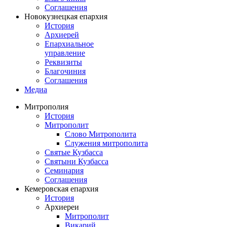
Соглашения
Новокузнецкая епархия
История
Архиерей
Епархиальное
управление
Реквизиты
Благочиния
Соглашения
Медиа
Митрополия
История
Митрополит
Слово Митрополита
Служения митрополита
Святые Кузбасса
Святыни Кузбасса
Семинария
Соглашения
Кемеровская епархия
История
Архиереи
Митрополит
Викарий