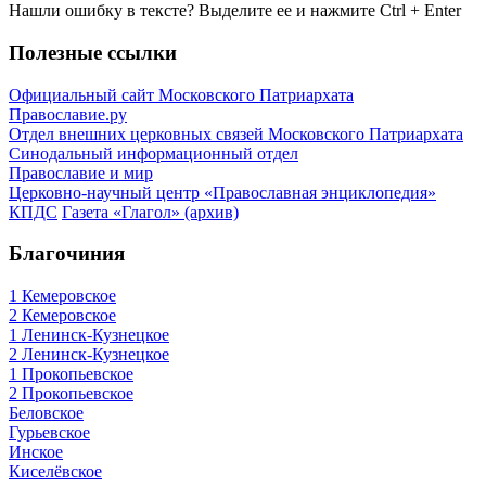
Нашли ошибку в тексте? Выделите ее и нажмите
Ctrl
+
Enter
Полезные ссылки
Официальный сайт Московского Патриархата
Православие.ру
Отдел внешних церковных связей Московского Патриархата
Синодальный информационный отдел
Православие и мир
Церковно-научный центр «Православная энциклопедия»
КПДС
Газета «Глагол» (архив)
Благочиния
1 Кемеровское
2 Кемеровское
1 Ленинск-Кузнецкое
2 Ленинск-Кузнецкое
1 Прокопьевское
2 Прокопьевское
Беловское
Гурьевское
Инское
Киселёвское