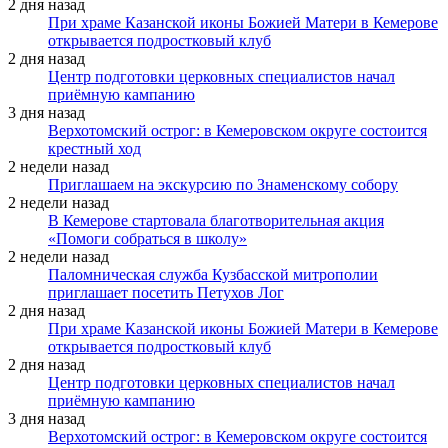
2 дня назад
При храме Казанской иконы Божией Матери в Кемерове
открывается подростковый клуб
2 дня назад
Центр подготовки церковных специалистов начал
приёмную кампанию
3 дня назад
Верхотомский острог: в Кемеровском округе состоится
крестный ход
2 недели назад
Приглашаем на экскурсию по Знаменскому собору
2 недели назад
В Кемерове стартовала благотворительная акция
«Помоги собраться в школу»
2 недели назад
Паломническая служба Кузбасской митрополии
приглашает посетить Петухов Лог
2 дня назад
При храме Казанской иконы Божией Матери в Кемерове
открывается подростковый клуб
2 дня назад
Центр подготовки церковных специалистов начал
приёмную кампанию
3 дня назад
Верхотомский острог: в Кемеровском округе состоится