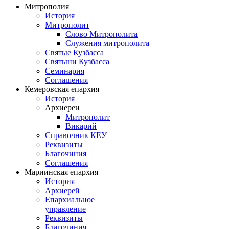
Митрополия
История
Митрополит
Слово Митрополита
Служения митрополита
Святые Кузбасса
Святыни Кузбасса
Семинария
Соглашения
Кемеровская епархия
История
Архиереи
Митрополит
Викарий
Справочник КЕУ
Реквизиты
Благочиния
Соглашения
Мариинская епархия
История
Архиерей
Епархиальное
управление
Реквизиты
Благочиния