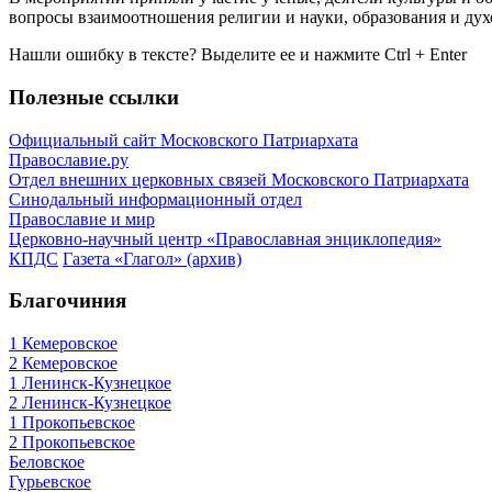
вопросы взаимоотношения религии и науки, образования и дух
Нашли ошибку в тексте? Выделите ее и нажмите
Ctrl
+
Enter
Полезные ссылки
Официальный сайт Московского Патриархата
Православие.ру
Отдел внешних церковных связей Московского Патриархата
Синодальный информационный отдел
Православие и мир
Церковно-научный центр «Православная энциклопедия»
КПДС
Газета «Глагол» (архив)
Благочиния
1 Кемеровское
2 Кемеровское
1 Ленинск-Кузнецкое
2 Ленинск-Кузнецкое
1 Прокопьевское
2 Прокопьевское
Беловское
Гурьевское