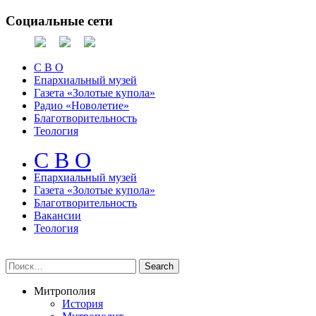
Социальные сети
С В О
Епархиальный музей
Газета «Золотые купола»
Радио «Новолетие»
Благотворительность
Теология
С В О
Епархиальный музeй
Газета «Золотые купола»
Благотворительность
Вакансии
Теология
Митрополия
История