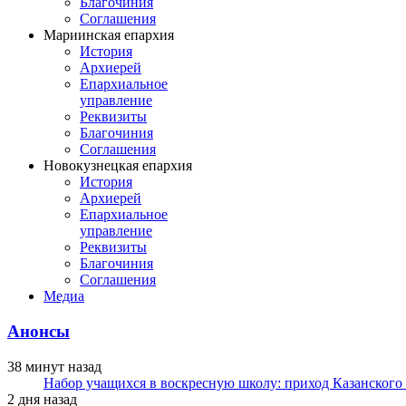
Благочиния
Соглашения
Мариинская епархия
История
Архиерей
Епархиальное
управление
Реквизиты
Благочиния
Соглашения
Новокузнецкая епархия
История
Архиерей
Епархиальное
управление
Реквизиты
Благочиния
Соглашения
Медиа
Анонсы
38 минут назад
Набор учащихся в воскресную школу: приход Казанского
2 дня назад