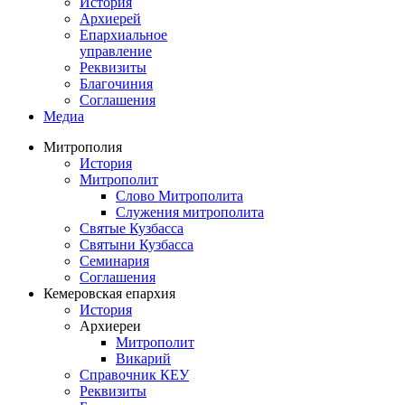
История
Архиерей
Епархиальное
управление
Реквизиты
Благочиния
Соглашения
Медиа
Митрополия
История
Митрополит
Слово Митрополита
Служения митрополита
Святые Кузбасса
Святыни Кузбасса
Семинария
Соглашения
Кемеровская епархия
История
Архиереи
Митрополит
Викарий
Справочник КЕУ
Реквизиты