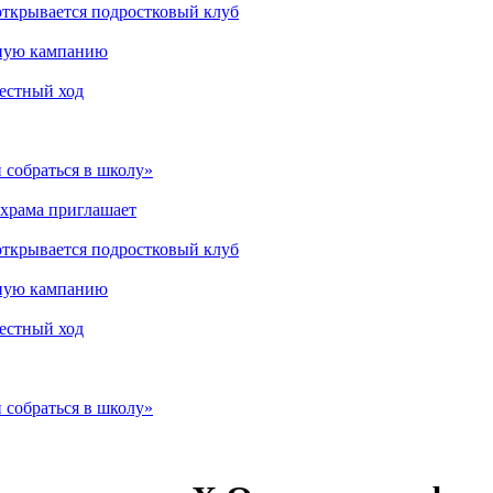
открывается подростковый клуб
мную кампанию
рестный ход
 собраться в школу»
 храма приглашает
открывается подростковый клуб
мную кампанию
рестный ход
 собраться в школу»