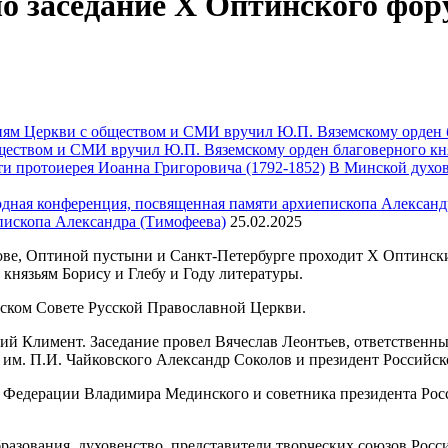
о заседание Х Оптинского фор
ществом и СМИ вручил Ю.П. Вяземскому орден благоверного кн
В Минской духов
пископа Александра (Тимофеева)
25.02.2025
бове, Оптиной пустыни и Санкт-Петербурге проходит X Оптинс
князьям Борису и Глебу и Году литературы.
ьском Совете Русской Православной Церкви.
й Климент. Заседание провел Вячеслав Леонтьев, ответственны
 им. П.И. Чайковского Александр Соколов и президент Российс
й Федерации Владимира Мединского и советника президента Ро
разования, духовенство, представители творческих союзов Росс