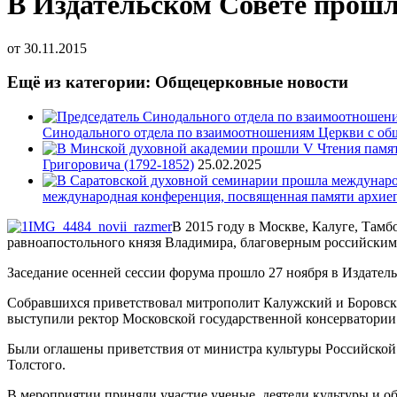
В Издательском Совете прошл
от
30.11.2015
Ещё из категории: Общецерковные новости
Синодального отдела по взаимоотношениям Церкви с об
Григоровича (1792-1852)
25.02.2025
международная конференция, посвященная памяти архие
В 2015 году в Москве, Калуге, Там
равноапостольного князя Владимира, благоверным российским 
Заседание осенней сессии форума прошло 27 ноября в Издател
Собравшихся приветствовал митрополит Калужский и Боровски
выступили ректор Московской государственной консерватории
Были оглашены приветствия от министра культуры Российско
Толстого.
В мероприятии приняли участие ученые, деятели культуры и об