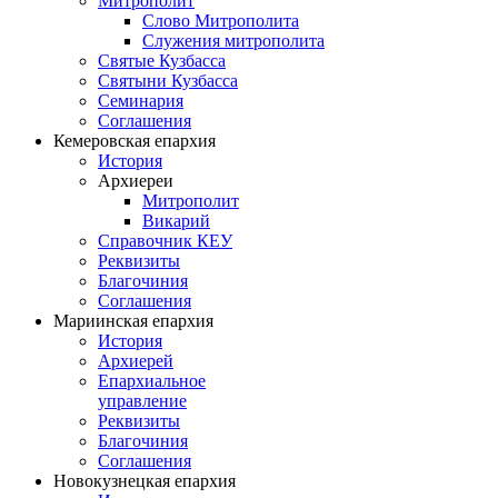
Митрополит
Слово Митрополита
Служения митрополита
Святые Кузбасса
Святыни Кузбасса
Семинария
Соглашения
Кемеровская епархия
История
Архиереи
Митрополит
Викарий
Справочник КЕУ
Реквизиты
Благочиния
Соглашения
Мариинская епархия
История
Архиерей
Епархиальное
управление
Реквизиты
Благочиния
Соглашения
Новокузнецкая епархия