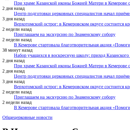
При храме Казанской иконы Божией Матери в Кемерове 
2 дня назад
Центр подготовки церковных специалистов начал приё
3 дня назад
Верхотомский острог: в Кемеровском округе состоится к
2 недели назад
Приглашаем на экскурсию по Знаменскому собору
2 недели назад
В Кемерове стартовала благотворительная акция «Помоги
38 минут назад
Набор учащихся в воскресную школу: приход Казанского
2 дня назад
При храме Казанской иконы Божией Матери в Кемерове 
2 дня назад
Центр подготовки церковных специалистов начал приё
3 дня назад
Верхотомский острог: в Кемеровском округе состоится к
2 недели назад
Приглашаем на экскурсию по Знаменскому собору
2 недели назад
В Кемерове стартовала благотворительная акция «Помоги
Общецерковные новости