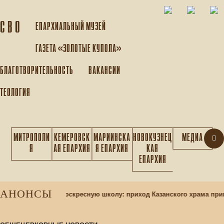
С В О
ЕПАРХИАЛЬНЫЙ МУЗEЙ
ГАЗЕТА «ЗОЛОТЫЕ КУПОЛА»
БЛАГОТВОРИТЕЛЬНОСТЬ
ВАКАНСИИ
ТЕОЛОГИЯ
МИТРОПОЛИ
КЕМЕРОВСК
МАРИИНСКА
НОВОКУЗНЕЦ
МЕДИА
Я
АЯ ЕПАРХИЯ
Я ЕПАРХИЯ
КАЯ
ЕПАРХИЯ
АНОНСЫ
бор учащихся в воскресную школу: приход Казанского храма пригл