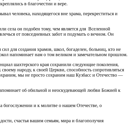
креплялись в благочестии и вере.
ывал человека, находящегося вне храма, перекреститься и
или села он подобен тому, чем является для Вселенной
твлечься от повседневных забот и подумать о вечном. Он
сил для создания храмов, школ, богаделен, больниц, кто не
локол напоминает нам о том великом и замечательном прошлом.
тенциал шахтерского края сохранили следующие поколения,
к своему народу, к своей Церкви, способность сопротивляться
 сохраним, мы не просто сохраним наш Кузбасс и Отечество —
а напоминает об обильной и неоскудевающей любви Божией к
а богослужении и к молитве о нашем Отечестве, о
ости, счастья вашим семьям, мира и благополучия