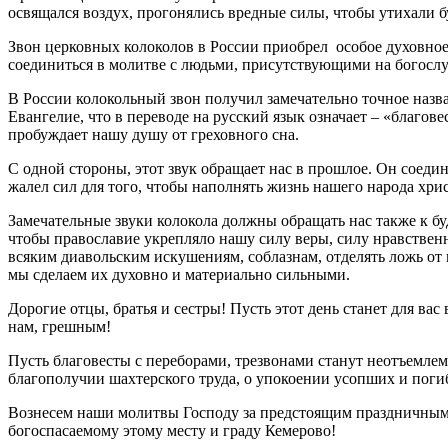
освящался воздух, прогонялись вредные силы, чтобы утихали б
Звон церковных колоколов в России приобрел особое духовное 
соединиться в молитве с людьми, присутствующими на богосл
В России колокольный звон получил замечательно точное назван
Евангелие, что в переводе на русский язык означает – «благов
пробуждает нашу душу от греховного сна.
С одной стороны, этот звук обращает нас в прошлое. Он соедин
жалел сил для того, чтобы наполнять жизнь нашего народа хр
Замечательные звуки колокола должны обращать нас также к б
чтобы православие укрепляло нашу силу веры, силу нравственно
всяким диавольским искушениям, соблазнам, отделять ложь от 
мы сделаем их духовно и материально сильными.
Дорогие отцы, братья и сестры! Пусть этот день станет для в
нам, грешным!
Пусть благовесты с переборами, трезвонами станут неотъемле
благополучии шахтерского труда, о упокоении усопших и поги
Вознесем наши молитвы Господу за предстоящим праздничным 
богоспасаемому этому месту и граду Кемерово!