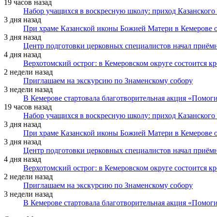
19 часов назад
Набор учащихся в воскресную школу: приход Казанского
3 дня назад
При храме Казанской иконы Божией Матери в Кемерове 
3 дня назад
Центр подготовки церковных специалистов начал приё
4 дня назад
Верхотомский острог: в Кемеровском округе состоится к
2 недели назад
Приглашаем на экскурсию по Знаменскому собору
3 недели назад
В Кемерове стартовала благотворительная акция «Помоги
19 часов назад
Набор учащихся в воскресную школу: приход Казанского
3 дня назад
При храме Казанской иконы Божией Матери в Кемерове 
3 дня назад
Центр подготовки церковных специалистов начал приё
4 дня назад
Верхотомский острог: в Кемеровском округе состоится к
2 недели назад
Приглашаем на экскурсию по Знаменскому собору
3 недели назад
В Кемерове стартовала благотворительная акция «Помоги