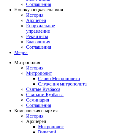
Соглашения
Новокузнецкая епархия
История
Архиерей
Епархиальное
управление
Реквизиты
Благочиния
Соглашения
Медиа
Митрополия
История
Митрополит
Слово Митрополита
Служения митрополита
Святые Кузбасса
Святыни Кузбасса
Семинария
Соглашения
Кемеровская епархия
История
Архиереи
Митрополит
Викарий