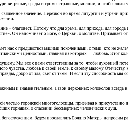
ури ветряные, грады и громы страшные, молнии, и чтобы люди у
священное значение. Перезвон во время литургии и утрени приз
ужении.
ие – благовест. Потому что для храма, для прихода, для города 
естие». Он напоминает о Боге, о Церкви, о молитве. Призывает о
яет нас с предшествовавшими поколениями, с теми, кто не жалел 
истианскими ценностями, главная из которых — любовь. Этот ко
удущему. Мы все с вами ответственны за то, чтобы духовный по
го чувства, любовь к своей земле, к своему малому Отечеству, 
правды, добро от зла, свет от тьмы. И если эту способность мы
ас важным и знаменательным, а звон церковных колоколов всегд
мой частью городской многоголосицы, призывая к присутствию н
бших горняках, о спасении бессмертных человеческих душ.
богослужением, будем прославлять Божию Матерь, испросим рад