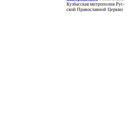
Куз­бас­ская мит­ро­по­лия Рус­
ской Пра­во­слав­ной Церк­ви