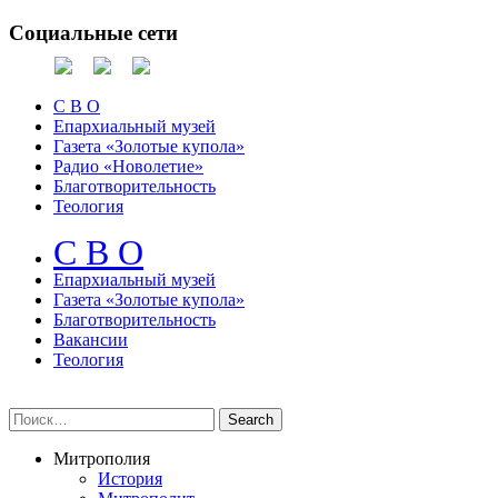
Социальные сети
С В О
Епархиальный музей
Газета «Золотые купола»
Радио «Новолетие»
Благотворительность
Теология
С В О
Епархиальный музeй
Газета «Золотые купола»
Благотворительность
Вакансии
Теология
Митрополия
История