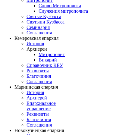
Митрополит
Слово Митрополита
Служения митрополита
Святые Кузбасса
Святыни Кузбасса
Семинария
Соглашения
Кемеровская епархия
История
Архиереи
Митрополит
Викарий
Справочник КЕУ
Реквизиты
Благочиния
Соглашения
Мариинская епархия
История
Архиерей
Епархиальное
управление
Реквизиты
Благочиния
Соглашения
Новокузнецкая епархия