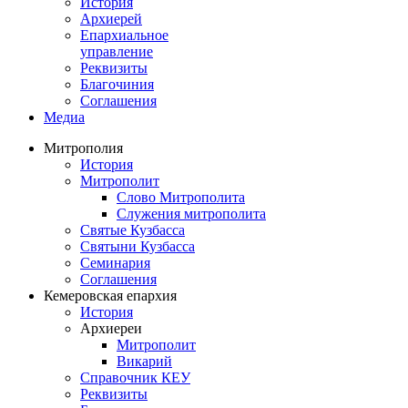
История
Архиерей
Епархиальное
управление
Реквизиты
Благочиния
Соглашения
Медиа
Митрополия
История
Митрополит
Слово Митрополита
Служения митрополита
Святые Кузбасса
Святыни Кузбасса
Семинария
Соглашения
Кемеровская епархия
История
Архиереи
Митрополит
Викарий
Справочник КЕУ
Реквизиты