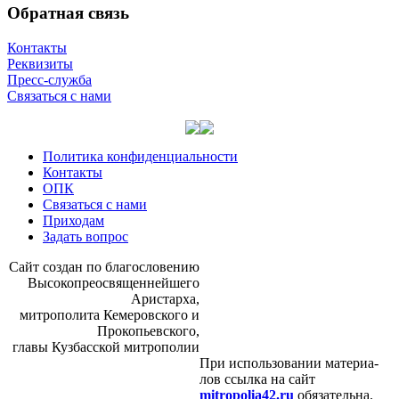
Обратная связь
Контакты
Реквизиты
Пресс-служба
Связаться с нами
Политика конфиденциальности
Контакты
ОПК
Связаться с нами
Приходам
Задать вопрос
Сайт со­здан по бла­го­сло­ве­нию
Вы­со­ко­прео­свя­щен­ней­ше­го
Ари­стар­ха,
мит­ро­по­ли­та Ке­ме­ров­ско­го и
Про­ко­пьев­ско­го,
гла­вы Куз­бас­ской мит­ро­по­лии
При ис­поль­зо­ва­нии ма­те­ри­а­
лов ссыл­ка на сайт
mitropolia42.ru
обя­за­тель­на.