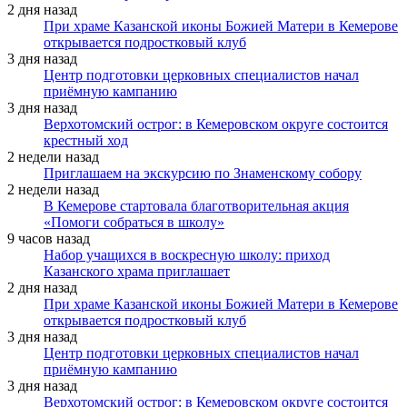
2 дня назад
При храме Казанской иконы Божией Матери в Кемерове
открывается подростковый клуб
3 дня назад
Центр подготовки церковных специалистов начал
приёмную кампанию
3 дня назад
Верхотомский острог: в Кемеровском округе состоится
крестный ход
2 недели назад
Приглашаем на экскурсию по Знаменскому собору
2 недели назад
В Кемерове стартовала благотворительная акция
«Помоги собраться в школу»
9 часов назад
Набор учащихся в воскресную школу: приход
Казанского храма приглашает
2 дня назад
При храме Казанской иконы Божией Матери в Кемерове
открывается подростковый клуб
3 дня назад
Центр подготовки церковных специалистов начал
приёмную кампанию
3 дня назад
Верхотомский острог: в Кемеровском округе состоится