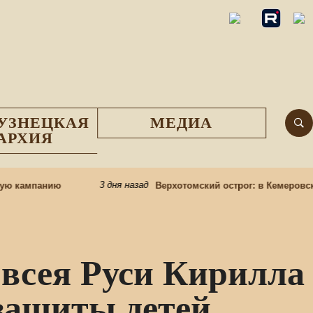
УЗНЕЦКАЯ
МЕДИА
АРХИЯ
3 дня назад
ю кампанию
Верхотомский острог: в Кемеровском
всея Руси Кирилла
защиты детей