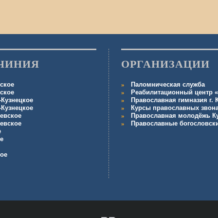
ЧИНИЯ
ОРГАНИЗАЦИИ
ское
Паломническая служба
ское
Реабилитационный центр «
-Кузнецкое
Православная гимназия г.
-Кузнецкое
Курсы православных звон
евское
Православная молодёжь К
евское
Православные богословск
е
е
кое