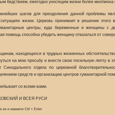
ным бедствием, ежегодно уносящим жизни более миллиона 
ажнейших шагов для преодоления данной проблемы явл
ситуациях жизни. Церковь принимает в решении этого в
манитарные центры, куда беременные и женщины с дет
я помощь способна убедить женщину отказаться от соверш
нщинам, находящихся в трудных жизненных обстоятельства
нуться на мою просьбу и внести свою посильную лепту в 
т Синодального отдела по церковной благотворительно
делением средств и организацию центров гуманитарной по
ребывает со всеми вами.
КОВСКИЙ И ВСЕЯ РУСИ
е ее и нажмите
Ctrl
+
Enter