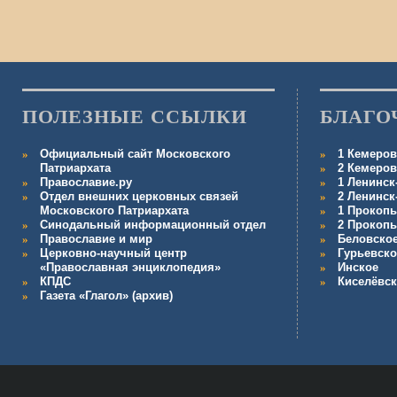
ПОЛЕЗНЫЕ ССЫЛКИ
БЛАГО
Официальный сайт Московского
1 Кемеров
Патриархата
2 Кемеров
Православие.ру
1 Ленинск
Отдел внешних церковных связей
2 Ленинск
Московского Патриархата
1 Прокопь
Синодальный информационный отдел
2 Прокопь
Православие и мир
Беловско
Церковно-научный центр
Гурьевско
«Православная энциклопедия»
Инское
КПДС
Киселёвс
Газета «Глагол» (архив)