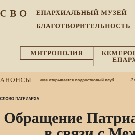
С В О
ЕПАРХИАЛЬНЫЙ МУЗEЙ
БЛАГОТВОРИТЕЛЬНОСТЬ
МИТРОПОЛИЯ
КЕМЕРО
ЕПАР
АНОНСЫ
2 дн
ей Матери в Кемерове открывается подростковый клуб
СЛОВО ПАТРИАРХА
Обращение Патриа
в связи с М