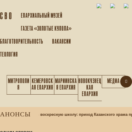
С В О
ЕПАРХИАЛЬНЫЙ МУЗEЙ
ГАЗЕТА «ЗОЛОТЫЕ КУПОЛА»
БЛАГОТВОРИТЕЛЬНОСТЬ
ВАКАНСИИ
ТЕОЛОГИЯ
МИТРОПОЛИ
КЕМЕРОВСК
МАРИИНСКА
НОВОКУЗНЕЦ
МЕДИА
Я
АЯ ЕПАРХИЯ
Я ЕПАРХИЯ
КАЯ
ЕПАРХИЯ
АНОНСЫ
д
Набор учащихся в воскресную школу: приход Казанского храма п