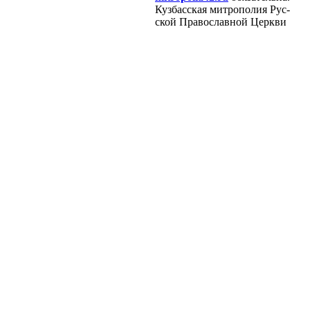
Куз­бас­ская мит­ро­по­лия Рус­
ской Пра­во­слав­ной Церк­ви