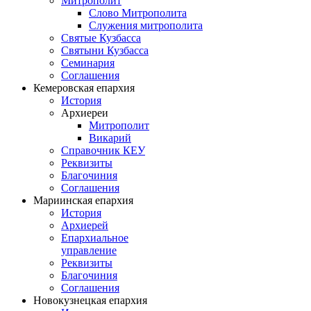
Митрополит
Слово Митрополита
Служения митрополита
Святые Кузбасса
Святыни Кузбасса
Семинария
Соглашения
Кемеровская епархия
История
Архиереи
Митрополит
Викарий
Справочник КЕУ
Реквизиты
Благочиния
Соглашения
Мариинская епархия
История
Архиерей
Епархиальное
управление
Реквизиты
Благочиния
Соглашения
Новокузнецкая епархия