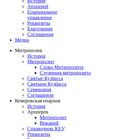
История
Архиерей
Епархиальное
управление
Реквизиты
Благочиния
Соглашения
Медиа
Митрополия
История
Митрополит
Слово Митрополита
Служения митрополита
Святые Кузбасса
Святыни Кузбасса
Семинария
Соглашения
Кемеровская епархия
История
Архиереи
Митрополит
Викарий
Справочник КЕУ
Реквизиты