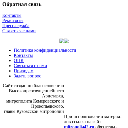
Обратная связь
Контакты
Реквизиты
Пресс-служба
Связаться с нами
Политика конфиденциальности
Контакты
ОПК
Связаться с нами
Приходам
Задать вопрос
Сайт со­здан по бла­го­сло­ве­нию
Вы­со­ко­прео­свя­щен­ней­ше­го
Ари­стар­ха,
мит­ро­по­ли­та Ке­ме­ров­ско­го и
Про­ко­пьев­ско­го,
гла­вы Куз­бас­ской мит­ро­по­лии
При ис­поль­зо­ва­нии ма­те­ри­а­
лов ссыл­ка на сайт
mitropolia42.ru
обя­за­тель­на.