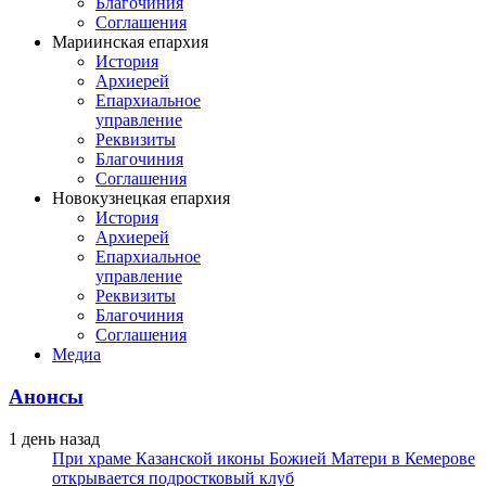
Благочиния
Соглашения
Мариинская епархия
История
Архиерей
Епархиальное
управление
Реквизиты
Благочиния
Соглашения
Новокузнецкая епархия
История
Архиерей
Епархиальное
управление
Реквизиты
Благочиния
Соглашения
Медиа
Анонсы
1 день назад
При храме Казанской иконы Божией Матери в Кемерове
открывается подростковый клуб