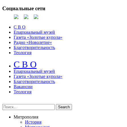
Социальные сети
С В О
Епархиальный музей
Газета «Золотые купола»
Радио «Новолетие»
Благотворительность
Теология
С В О
Епархиальный музeй
Газета «Золотые купола»
Благотворительность
Вакансии
Теология
Митрополия
История