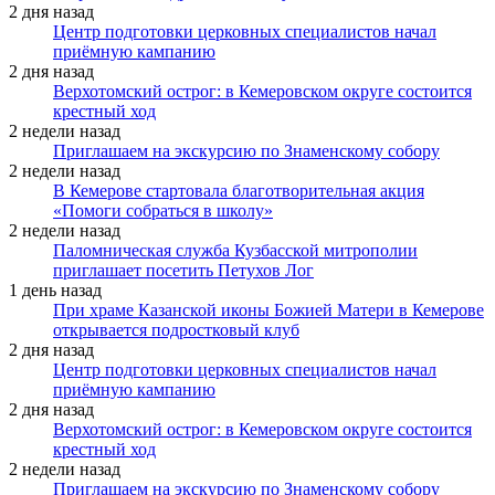
2 дня назад
Центр подготовки церковных специалистов начал
приёмную кампанию
2 дня назад
Верхотомский острог: в Кемеровском округе состоится
крестный ход
2 недели назад
Приглашаем на экскурсию по Знаменскому собору
2 недели назад
В Кемерове стартовала благотворительная акция
«Помоги собраться в школу»
2 недели назад
Паломническая служба Кузбасской митрополии
приглашает посетить Петухов Лог
1 день назад
При храме Казанской иконы Божией Матери в Кемерове
открывается подростковый клуб
2 дня назад
Центр подготовки церковных специалистов начал
приёмную кампанию
2 дня назад
Верхотомский острог: в Кемеровском округе состоится
крестный ход
2 недели назад
Приглашаем на экскурсию по Знаменскому собору