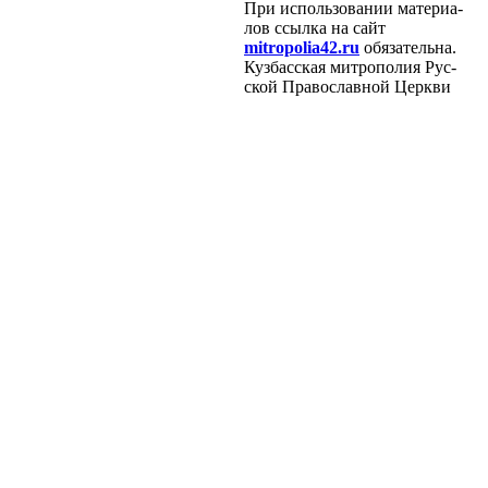
При ис­поль­зо­ва­нии ма­те­ри­а­
лов ссыл­ка на сайт
mitropolia42.ru
обя­за­тель­на.
Куз­бас­ская мит­ро­по­лия Рус­
ской Пра­во­слав­ной Церк­ви