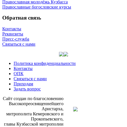
Православная молодёжь Кузбасса
Православные богословские курсы
Обратная связь
Контакты
Реквизиты
Пресс-служба
Связаться с нами
Политика конфиденциальности
Контакты
ОПК
Связаться с нами
Приходам
Задать вопрос
Сайт со­здан по бла­го­сло­ве­нию
Вы­со­ко­прео­свя­щен­ней­ше­го
Ари­стар­ха,
мит­ро­по­ли­та Ке­ме­ров­ско­го и
Про­ко­пьев­ско­го,
гла­вы Куз­бас­ской мит­ро­по­лии