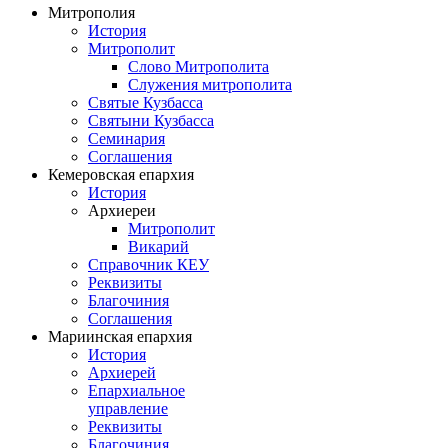
Митрополия
История
Митрополит
Слово Митрополита
Служения митрополита
Святые Кузбасса
Святыни Кузбасса
Семинария
Соглашения
Кемеровская епархия
История
Архиереи
Митрополит
Викарий
Справочник КЕУ
Реквизиты
Благочиния
Соглашения
Мариинская епархия
История
Архиерей
Епархиальное
управление
Реквизиты
Благочиния