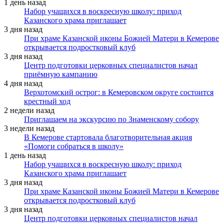
1 день назад
Набор учащихся в воскресную школу: приход
Казанского храма приглашает
3 дня назад
При храме Казанской иконы Божией Матери в Кемерове
открывается подростковый клуб
3 дня назад
Центр подготовки церковных специалистов начал
приёмную кампанию
4 дня назад
Верхотомский острог: в Кемеровском округе состоится
крестный ход
2 недели назад
Приглашаем на экскурсию по Знаменскому собору
3 недели назад
В Кемерове стартовала благотворительная акция
«Помоги собраться в школу»
1 день назад
Набор учащихся в воскресную школу: приход
Казанского храма приглашает
3 дня назад
При храме Казанской иконы Божией Матери в Кемерове
открывается подростковый клуб
3 дня назад
Центр подготовки церковных специалистов начал