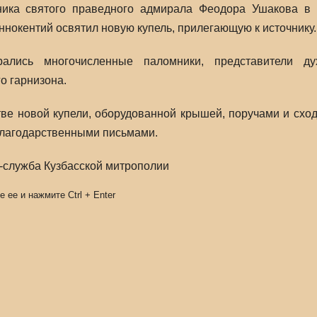
ника святого праведного адмирала Феодора Ушакова в 
нокентий освятил новую купель, прилегающую к источнику.
лись многочисленные паломники, представители дух
о гарнизона.
тве новой купели, оборудованной крышей, поручами и схо
благодарственными письмами.
-служба Кузбасской митрополии
е ее и нажмите
Ctrl
+
Enter