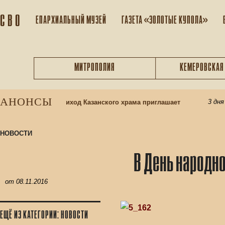
С В О
ЕПАРХИАЛЬНЫЙ МУЗEЙ
ГАЗЕТА «ЗОЛОТЫЕ КУПОЛА»
МИТРОПОЛИЯ
КЕМЕРОВСКАЯ
АНОНСЫ
3 дня на
ресную школу: приход Казанского храма приглашает
НОВОСТИ
В День народн
от
08.11.2016
ЕЩЁ ИЗ КАТЕГОРИИ: НОВОСТИ