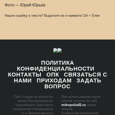
Фото — Юрий Юрьев
Нашли ошибку в тексте? Выделите ее и нажмите
Ctrl
+
Enter
ПОЛИТИКА
КОНФИДЕНЦИАЛЬНОСТИ
КОНТАКТЫ
ОПК
СВЯЗАТЬСЯ С
НАМИ
ПРИХОДАМ
ЗАДАТЬ
ВОПРОС
Сайт со­здан по бла­го­сло­
При ис­поль­зо­ва­нии ма­те­
ве­нию Вы­со­ко­прео­свя­
ри­а­лов ссыл­ка на сайт
щен­ней­ше­го Ари­стар­ха,
mitropolia42.ru
обя­за­
мит­ро­по­ли­та Ке­ме­ров­ско­
тель­на.
го и Про­ко­пьев­ско­го,
Куз­бас­ская мит­ро­по­лия