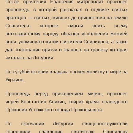
После прочтения Евангелия митрополит произнес
проповедь, в которой рассказал о подвиге святых
праотцов — святых, живших до пришествия на землю
Спасителя, которые смогли явить всему
ветхозаветному народу образец исполнения Божией
воли, упомянул о житии святителя Спиридона, а также
дал толкование притчи о званных на трапезу, которая
читалась на Литургии.
По сугубой ектении владыка прочел молитву о мире на
Украине.
Проповедь перед причащением мирян, произнес
иерей Константин Аникин, клирик храма праведного
Прокопия Устюжского города Прокопьевска.
По окончании Литургии священнослужители
совершили славление святителю Спиридону