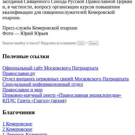
заседания Священного Синода Русской Православной Церкви
и, в частности, вопросу организации курсов повышения
квалификации для священнослужителей Кемеровской
епархии.
Пресс-служба Кемеровской епархии
Фото — Юрий Юрьев
Нашли ошибку в тексте? Выделите ее и нажмите
+
Ctrl
Enter
Полезные ссылки
Официальный сайт Московского Патриархата
Православие.ру
Отдел внешних церковных связей Московского Патриархата
Синодальный информационный отдел
Православие и мир
Церковно-научный центр «Православная энциклопедия»
КПДС
Газета «Глагол» (архив)
Благочиния
1 Кемеровское
2 Кемеровское
1 Ленинск-Кузнецкое