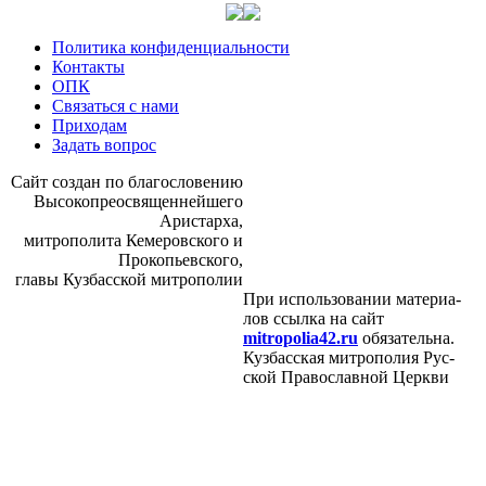
Политика конфиденциальности
Контакты
ОПК
Связаться с нами
Приходам
Задать вопрос
Сайт со­здан по бла­го­сло­ве­нию
Вы­со­ко­прео­свя­щен­ней­ше­го
Ари­стар­ха,
мит­ро­по­ли­та Ке­ме­ров­ско­го и
Про­ко­пьев­ско­го,
гла­вы Куз­бас­ской мит­ро­по­лии
При ис­поль­зо­ва­нии ма­те­ри­а­
лов ссыл­ка на сайт
mitropolia42.ru
обя­за­тель­на.
Куз­бас­ская мит­ро­по­лия Рус­
ской Пра­во­слав­ной Церк­ви