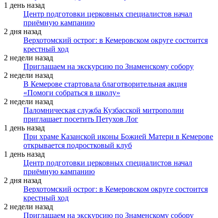
1 день назад
Центр подготовки церковных специалистов начал
приёмную кампанию
2 дня назад
Верхотомский острог: в Кемеровском округе состоится
крестный ход
2 недели назад
Приглашаем на экскурсию по Знаменскому собору
2 недели назад
В Кемерове стартовала благотворительная акция
«Помоги собраться в школу»
2 недели назад
Паломническая служба Кузбасской митрополии
приглашает посетить Петухов Лог
1 день назад
При храме Казанской иконы Божией Матери в Кемерове
открывается подростковый клуб
1 день назад
Центр подготовки церковных специалистов начал
приёмную кампанию
2 дня назад
Верхотомский острог: в Кемеровском округе состоится
крестный ход
2 недели назад
Приглашаем на экскурсию по Знаменскому собору