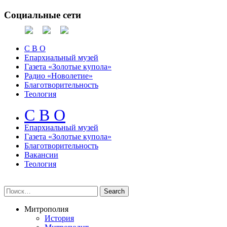
Социальные сети
С В О
Епархиальный музей
Газета «Золотые купола»
Радио «Новолетие»
Благотворительность
Теология
С В О
Епархиальный музeй
Газета «Золотые купола»
Благотворительность
Вакансии
Теология
Митрополия
История