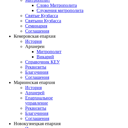
Митрополит
Слово Митрополита
Служения митрополита
Святые Кузбасса
Святыни Кузбасса
Семинария
Соглашения
Кемеровская епархия
История
Архиереи
Митрополит
Викарий
Справочник КЕУ
Реквизиты
Благочиния
Соглашения
Мариинская епархия
История
Архиерей
Епархиальное
управление
Реквизиты
Благочиния
Соглашения
Новокузнецкая епархия