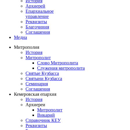
История
Архиерей
Епархиальное
управление
Реквизиты
Благочиния
Соглашения
Медиа
Митрополия
История
Митрополит
Слово Митрополита
Служения митрополита
Святые Кузбасса
Святыни Кузбасса
Семинария
Соглашения
Кемеровская епархия
История
Архиереи
Митрополит
Викарий
Справочник КЕУ
Реквизиты