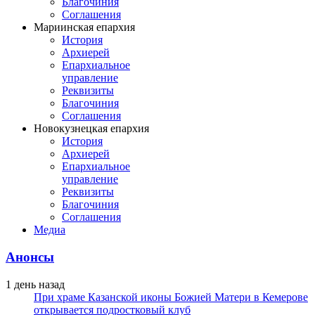
Благочиния
Соглашения
Мариинская епархия
История
Архиерей
Епархиальное
управление
Реквизиты
Благочиния
Соглашения
Новокузнецкая епархия
История
Архиерей
Епархиальное
управление
Реквизиты
Благочиния
Соглашения
Медиа
Анонсы
1 день назад
При храме Казанской иконы Божией Матери в Кемерове
открывается подростковый клуб