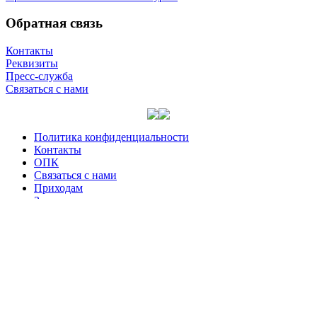
Обратная связь
Контакты
Реквизиты
Пресс-служба
Связаться с нами
Политика конфиденциальности
Контакты
ОПК
Связаться с нами
Приходам
Задать вопрос
Сайт со­здан по бла­го­сло­ве­нию
Вы­со­ко­прео­свя­щен­ней­ше­го
Ари­стар­ха,
мит­ро­по­ли­та Ке­ме­ров­ско­го и
Про­ко­пьев­ско­го,
гла­вы Куз­бас­ской мит­ро­по­лии
При ис­поль­зо­ва­нии ма­те­ри­а­
лов ссыл­ка на сайт