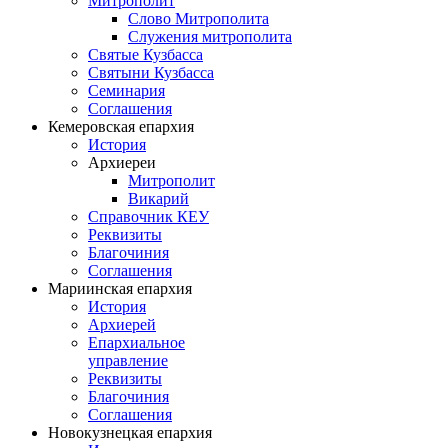
Митрополит
Слово Митрополита
Служения митрополита
Святые Кузбасса
Святыни Кузбасса
Семинария
Соглашения
Кемеровская епархия
История
Архиереи
Митрополит
Викарий
Справочник КЕУ
Реквизиты
Благочиния
Соглашения
Мариинская епархия
История
Архиерей
Епархиальное
управление
Реквизиты
Благочиния
Соглашения
Новокузнецкая епархия