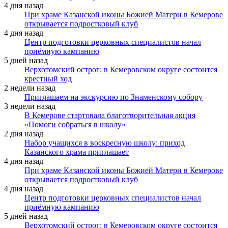
4 дня назад
При храме Казанской иконы Божией Матери в Кемерове
открывается подростковый клуб
4 дня назад
Центр подготовки церковных специалистов начал
приёмную кампанию
5 дней назад
Верхотомский острог: в Кемеровском округе состоится
крестный ход
2 недели назад
Приглашаем на экскурсию по Знаменскому собору
3 недели назад
В Кемерове стартовала благотворительная акция
«Помоги собраться в школу»
2 дня назад
Набор учащихся в воскресную школу: приход
Казанского храма приглашает
4 дня назад
При храме Казанской иконы Божией Матери в Кемерове
открывается подростковый клуб
4 дня назад
Центр подготовки церковных специалистов начал
приёмную кампанию
5 дней назад
Верхотомский острог: в Кемеровском округе состоится