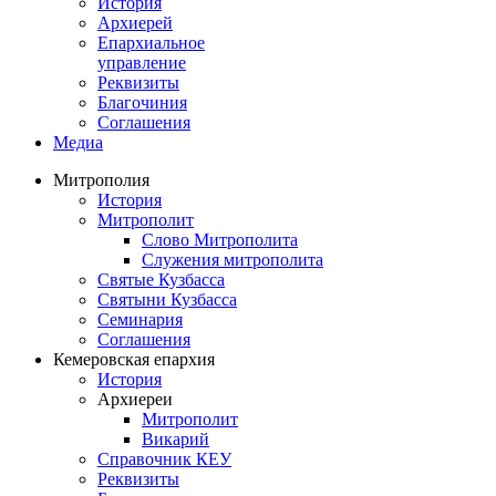
История
Архиерей
Епархиальное
управление
Реквизиты
Благочиния
Соглашения
Медиа
Митрополия
История
Митрополит
Слово Митрополита
Служения митрополита
Святые Кузбасса
Святыни Кузбасса
Семинария
Соглашения
Кемеровская епархия
История
Архиереи
Митрополит
Викарий
Справочник КЕУ
Реквизиты