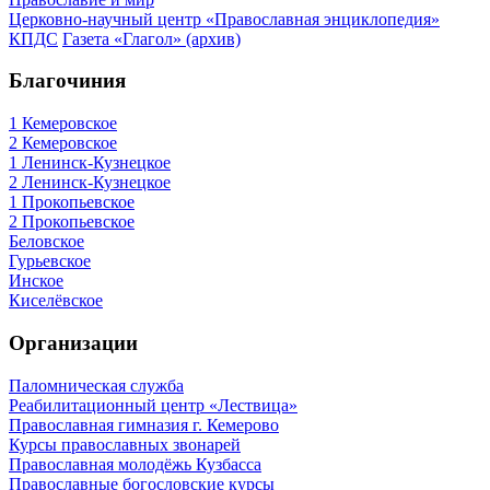
Церковно-научный центр «Православная энциклопедия»
КПДС
Газета «Глагол» (архив)
Благочиния
1 Кемеровское
2 Кемеровское
1 Ленинск-Кузнецкое
2 Ленинск-Кузнецкое
1 Прокопьевское
2 Прокопьевское
Беловское
Гурьевское
Инское
Киселёвское
Организации
Паломническая служба
Реабилитационный центр «Лествица»
Православная гимназия г. Кемерово
Курсы православных звонарей
Православная молодёжь Кузбасса
Православные богословские курсы