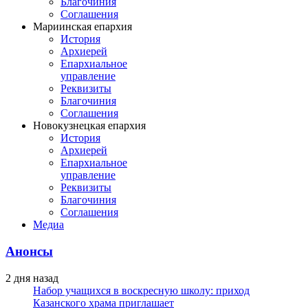
Благочиния
Соглашения
Мариинская епархия
История
Архиерей
Епархиальное
управление
Реквизиты
Благочиния
Соглашения
Новокузнецкая епархия
История
Архиерей
Епархиальное
управление
Реквизиты
Благочиния
Соглашения
Медиа
Анонсы
2 дня назад
Набор учащихся в воскресную школу: приход
Казанского храма приглашает