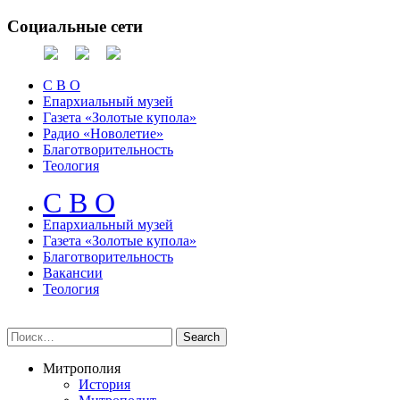
Социальные сети
С В О
Епархиальный музей
Газета «Золотые купола»
Радио «Новолетие»
Благотворительность
Теология
С В О
Епархиальный музeй
Газета «Золотые купола»
Благотворительность
Вакансии
Теология
Митрополия
История