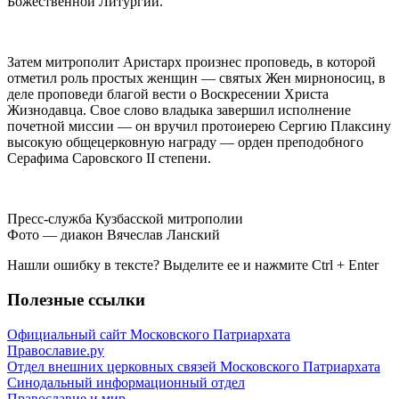
Божественной Литургии.
Затем митрополит Аристарх произнес проповедь, в которой
отметил роль простых женщин — святых Жен мирноносиц, в
деле проповеди благой вести о Воскресении Христа
Жизнодавца. Свое слово владыка завершил исполнение
почетной миссии — он вручил протоиерею Сергию Плаксину
высокую общецерковную награду — орден преподобного
Серафима Саровского II степени.
Пресс-служба Кузбасской митрополии
Фото — диакон Вячеслав Ланский
Нашли ошибку в тексте? Выделите ее и нажмите
Ctrl
+
Enter
Полезные ссылки
Официальный сайт Московского Патриархата
Православие.ру
Отдел внешних церковных связей Московского Патриархата
Синодальный информационный отдел
Православие и мир