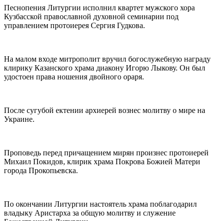
Песнопения Литургии исполнил квартет мужского хора
Кузбасской православной духовной семинарии под
управлением протоиерея Сергия Гудкова.
На малом входе митрополит вручил богослужебную награду
клирику Казанского храма диакону Игорю Лыкову. Он был
удостоен права ношения двойного ораря.
После сугубой ектении архиерей вознес молитву о мире на
Украине.
Проповедь перед причащением мирян произнес протоиерей
Михаил Покидов, клирик храма Покрова Божией Матери
города Прокопьевска.
По окончании Литургии настоятель храма поблагодарил
владыку Аристарха за общую молитву и служение