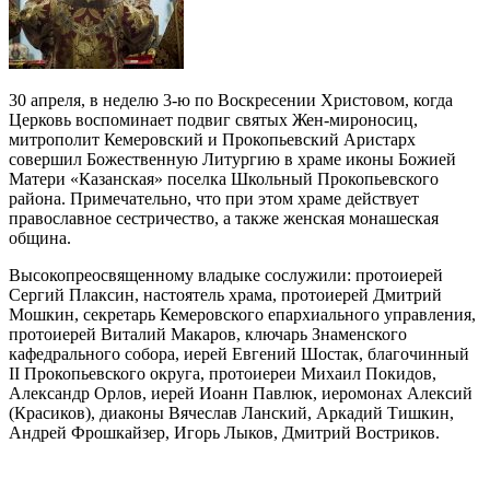
30 апреля, в неделю 3-ю по Воскресении Христовом, когда
Церковь воспоминает подвиг святых Жен-мироносиц,
митрополит Кемеровский и Прокопьевский Аристарх
совершил Божественную Литургию в храме иконы Божией
Матери «Казанская» поселка Школьный Прокопьевского
района. Примечательно, что при этом храме действует
православное сестричество, а также женская монашеская
община.
Высокопреосвященному владыке сослужили: протоиерей
Сергий Плаксин, настоятель храма, протоиерей Дмитрий
Мошкин, секретарь Кемеровского епархиального управления,
протоиерей Виталий Макаров, ключарь Знаменского
кафедрального собора, иерей Евгений Шостак, благочинный
II Прокопьевского округа, протоиереи Михаил Покидов,
Александр Орлов, иерей Иоанн Павлюк, иеромонах Алексий
(Красиков), диаконы Вячеслав Ланский, Аркадий Тишкин,
Андрей Фрошкайзер, Игорь Лыков, Дмитрий Востриков.