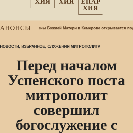
ХИЯ
ХИЯ
ЕПАР
ХИЯ
АНОНСЫ
раме Казанской иконы Божией Матери в Кемерове открывается под
НОВОСТИ
,
ИЗБРАННОЕ
,
СЛУЖЕНИЯ МИТРОПОЛИТА
Перед началом
Успенского поста
митрополит
совершил
богослужение с