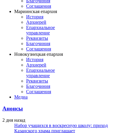
Благочиния
Соглашения
Мариинская епархия
История
Архиерей
Епархиальное
управление
Реквизиты
Благочиния
Соглашения
Новокузнецкая епархия
История
Архиерей
Епархиальное
управление
Реквизиты
Благочиния
Соглашения
Медиа
Анонсы
2 дня назад
Набор учащихся в воскресную школу: приход
Казанского храма приглашает