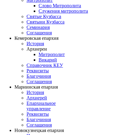
Митрополит
Слово Митрополита
Служения митрополита
Святые Кузбасса
Святыни Кузбасса
Семинария
Соглашения
Кемеровская епархия
История
Архиереи
Митрополит
Викарий
Справочник КЕУ
Реквизиты
Благочиния
Соглашения
Мариинская епархия
История
Архиерей
Епархиальное
управление
Реквизиты
Благочиния
Соглашения
Новокузнецкая епархия