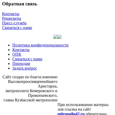
Обратная связь
Контакты
Реквизиты
Пресс-служба
Связаться с нами
Политика конфиденциальности
Контакты
ОПК
Связаться с нами
Приходам
Задать вопрос
Сайт со­здан по бла­го­сло­ве­нию
Вы­со­ко­прео­свя­щен­ней­ше­го
Ари­стар­ха,
мит­ро­по­ли­та Ке­ме­ров­ско­го и
Про­ко­пьев­ско­го,
гла­вы Куз­бас­ской мит­ро­по­лии
При ис­поль­зо­ва­нии ма­те­ри­а­
лов ссыл­ка на сайт
mitropolia42.ru
обя­за­тель­на.