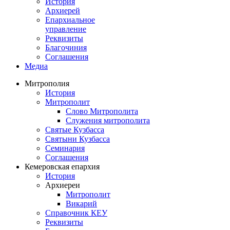
История
Архиерей
Епархиальное
управление
Реквизиты
Благочиния
Соглашения
Медиа
Митрополия
История
Митрополит
Слово Митрополита
Служения митрополита
Святые Кузбасса
Святыни Кузбасса
Семинария
Соглашения
Кемеровская епархия
История
Архиереи
Митрополит
Викарий
Справочник КЕУ
Реквизиты