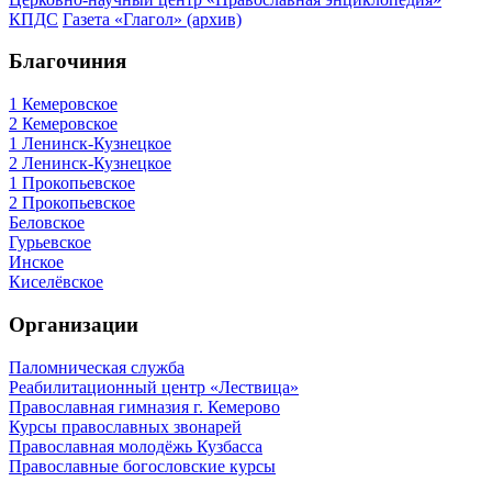
КПДС
Газета «Глагол» (архив)
Благочиния
1 Кемеровское
2 Кемеровское
1 Ленинск-Кузнецкое
2 Ленинск-Кузнецкое
1 Прокопьевское
2 Прокопьевское
Беловское
Гурьевское
Инское
Киселёвское
Организации
Паломническая служба
Реабилитационный центр «Лествица»
Православная гимназия г. Кемерово
Курсы православных звонарей
Православная молодёжь Кузбасса
Православные богословские курсы