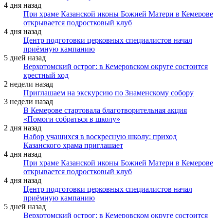
4 дня назад
При храме Казанской иконы Божией Матери в Кемерове
открывается подростковый клуб
4 дня назад
Центр подготовки церковных специалистов начал
приёмную кампанию
5 дней назад
Верхотомский острог: в Кемеровском округе состоится
крестный ход
2 недели назад
Приглашаем на экскурсию по Знаменскому собору
3 недели назад
В Кемерове стартовала благотворительная акция
«Помоги собраться в школу»
2 дня назад
Набор учащихся в воскресную школу: приход
Казанского храма приглашает
4 дня назад
При храме Казанской иконы Божией Матери в Кемерове
открывается подростковый клуб
4 дня назад
Центр подготовки церковных специалистов начал
приёмную кампанию
5 дней назад
Верхотомский острог: в Кемеровском округе состоится