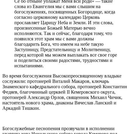
Се бо отныне ублажат Меня вси роди» — такие
слова из Евангелия мы с вами слышим на
богослужениях, посвященных Богородице, когда
согласно церковному календарю Церковь
прославляет Царицу Неба и Земли. И эти слова,
произнесенные Божьей Матерью вечно
исполняются. Так и сейчас, благодаря тому, что
появился этот храм мы с вами должны
благодарить Бога, что имеем на небе такую
Заступницу, Предстательницу и Молитвеницу,
перед которой мы можем выплакать все свое горе
и поделиться своими радостями, трудностями и
испытаниями.
Во время богослужения Высокопреосвященному владыке
сослужили: протоиерей Виталий Макаров, ключарь
Знаменского кафедрального собора, протоиерей Константин
Федяев, благочинный церквей II Кемеровского округа,
протоиерей Александр Орлов, священник Михаил Чичик,
настоятель нового храма, диаконы Вячеслав Ланский и
Аркадий Тишкин.
Богослужебные песнопения прозвучали в исполнении
квартета хора Никольского собора города Кемерово под