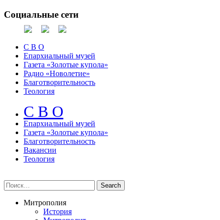
Социальные сети
С В О
Епархиальный музей
Газета «Золотые купола»
Радио «Новолетие»
Благотворительность
Теология
С В О
Епархиальный музeй
Газета «Золотые купола»
Благотворительность
Вакансии
Теология
Митрополия
История