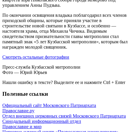
управлением Анны Пудзьва.
По окончании освящения владыка поблагодарил всех членов
приходской общины, которые приняли участие в
строительстве новой святыни в Кузбассе, и особенно —
настоятеля храма, отца Михаила Чичика. Видимым
свидетельством признательности главы митрополии стал
памятный знак «5 лет Кузбасской митрополии», которым был
награжден молодой священник.
Смотреть остальные фотографии
Пресс-служба Кузбасской митрополии
Фото — Юрий Юрьев
Нашли ошибку в тексте? Выделите ее и нажмите
Ctrl
+
Enter
Полезные ссылки
Официальный сайт Московского Патриархата
Православие.ру
Отдел внешних церковных связей Московского Патриархата
Синодальный информационный отдел
Православие и мир
Церковно-научный центр «Православная энциклопедия»