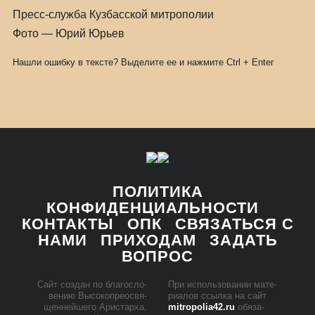
Пресс-служба Кузбасской митрополии
Фото — Юрий Юрьев
Нашли ошибку в тексте? Выделите ее и нажмите
Ctrl
+
Enter
ПОЛИТИКА
КОНФИДЕНЦИАЛЬНОСТИ
КОНТАКТЫ
ОПК
СВЯЗАТЬСЯ С
НАМИ
ПРИХОДАМ
ЗАДАТЬ
ВОПРОС
Сайт со­здан по бла­го­сло­
При ис­поль­зо­ва­нии ма­те­
ве­нию Вы­со­ко­прео­свя­
ри­а­лов ссыл­ка на сайт
щен­ней­ше­го Ари­стар­ха,
mitropolia42.ru
обя­за­