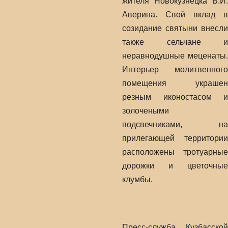
жителя Новокузнецка В.И.
Аверина. Свой вклад в
созидание святыни внесли
также сельчане и
неравнодушные меценаты.
Интерьер молитвенного
помещения украшен
резным иконостасом и
золочеными
подсвечниками, на
прилегающей территории
расположены тротуарные
дорожки и цветочные
клумбы.
Пресс-служба Кузбасской