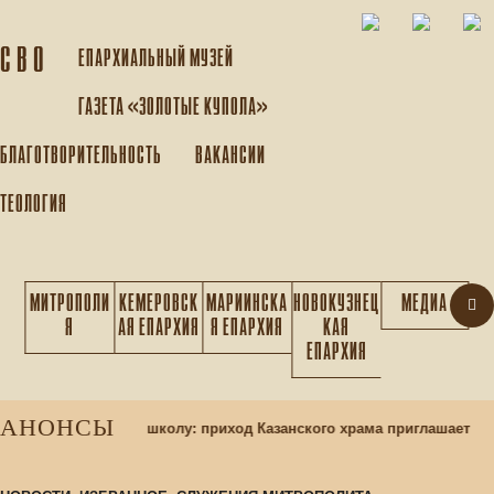
С В О
ЕПАРХИАЛЬНЫЙ МУЗEЙ
ГАЗЕТА «ЗОЛОТЫЕ КУПОЛА»
БЛАГОТВОРИТЕЛЬНОСТЬ
ВАКАНСИИ
ТЕОЛОГИЯ
МИТРОПОЛИ
КЕМЕРОВСК
МАРИИНСКА
НОВОКУЗНЕЦ
МЕДИА
Я
АЯ ЕПАРХИЯ
Я ЕПАРХИЯ
КАЯ
ЕПАРХИЯ
АНОНСЫ
хся в воскресную школу: приход Казанского храма приглашает