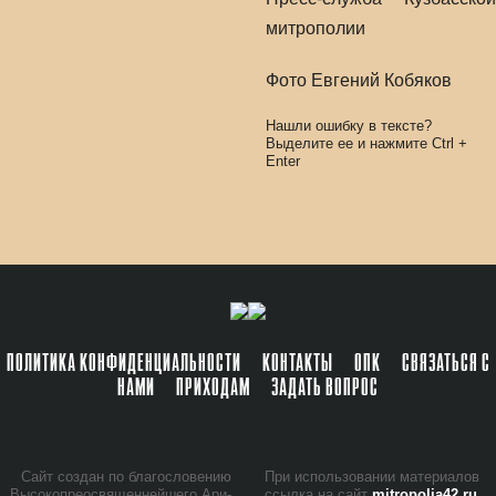
митрополии
Фото Евгений Кобяков
Нашли ошибку в тексте?
Выделите ее и нажмите
Ctrl
+
Enter
ПОЛИТИКА КОНФИДЕНЦИАЛЬНОСТИ
КОНТАКТЫ
ОПК
СВЯЗАТЬСЯ С
НАМИ
ПРИХОДАМ
ЗАДАТЬ ВОПРОС
Сайт со­здан по бла­го­сло­ве­нию
При ис­поль­зо­ва­нии ма­те­ри­а­лов
Вы­со­ко­прео­свя­щен­ней­ше­го Ари­
ссыл­ка на сайт
mitropolia42.ru