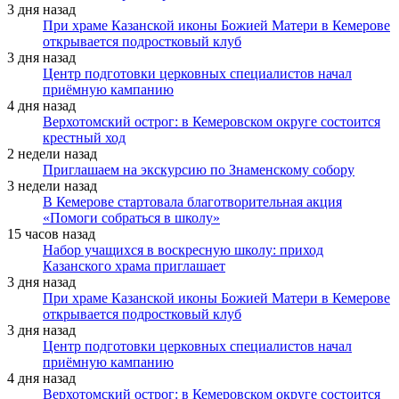
3 дня назад
При храме Казанской иконы Божией Матери в Кемерове
открывается подростковый клуб
3 дня назад
Центр подготовки церковных специалистов начал
приёмную кампанию
4 дня назад
Верхотомский острог: в Кемеровском округе состоится
крестный ход
2 недели назад
Приглашаем на экскурсию по Знаменскому собору
3 недели назад
В Кемерове стартовала благотворительная акция
«Помоги собраться в школу»
15 часов назад
Набор учащихся в воскресную школу: приход
Казанского храма приглашает
3 дня назад
При храме Казанской иконы Божией Матери в Кемерове
открывается подростковый клуб
3 дня назад
Центр подготовки церковных специалистов начал
приёмную кампанию
4 дня назад
Верхотомский острог: в Кемеровском округе состоится