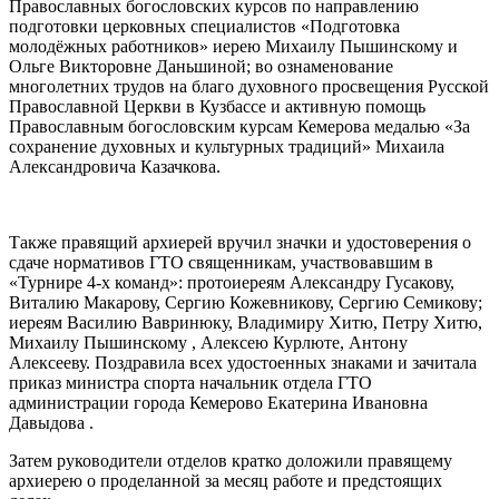
Православных богословских курсов по направлению
подготовки церковных специалистов «Подготовка
молодёжных работников» иерею Михаилу Пышинскому и
Ольге Викторовне Даньшиной; во ознаменование
многолетних трудов на благо духовного просвещения Русской
Православной Церкви в Кузбассе и активную помощь
Православным богословским курсам Кемерова медалью «За
сохранение духовных и культурных традиций» Михаила
Александровича Казачкова.
Также правящий архиерей вручил значки и удостоверения о
сдаче нормативов ГТО священникам, участвовавшим в
«Турнире 4-х команд»: протоиереям Александру Гусакову,
Виталию Макарову, Сергию Кожевникову, Сергию Семикову;
иереям Василию Вавринюку, Владимиру Хитю, Петру Хитю,
Михаилу Пышинскому , Алексею Курлюте, Антону
Алексееву. Поздравила всех удостоенных знаками и зачитала
приказ министра спорта начальник отдела ГТО
администрации города Кемерово Екатерина Ивановна
Давыдова .
Затем руководители отделов кратко доложили правящему
архиерею о проделанной за месяц работе и предстоящих