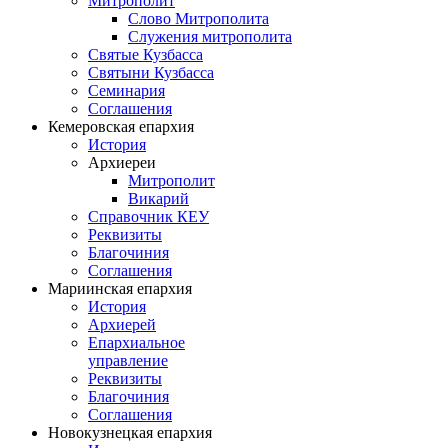
Митрополит
Слово Митрополита
Служения митрополита
Святые Кузбасса
Святыни Кузбасса
Семинария
Соглашения
Кемеровская епархия
История
Архиереи
Митрополит
Викарий
Справочник КЕУ
Реквизиты
Благочиния
Соглашения
Мариинская епархия
История
Архиерей
Епархиальное
управление
Реквизиты
Благочиния
Соглашения
Новокузнецкая епархия