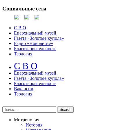
Социальные сети
С В О
Епархиальный музей
Газета «Золотые купола»
Радио «Новолетие»
Благотворительность
Теология
С В О
Епархиальный музeй
Газета «Золотые купола»
Благотворительность
Вакансии
Теология
Митрополия
История