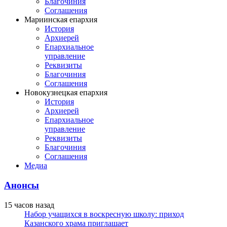
Благочиния
Соглашения
Мариинская епархия
История
Архиерей
Епархиальное
управление
Реквизиты
Благочиния
Соглашения
Новокузнецкая епархия
История
Архиерей
Епархиальное
управление
Реквизиты
Благочиния
Соглашения
Медиа
Анонсы
15 часов назад
Набор учащихся в воскресную школу: приход
Казанского храма приглашает