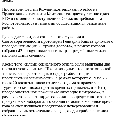
делах.
Протоиерей Сергий Кожевников рассказал о работе в
Православной гимназии Кемерова: учащиеся успешно сдают
ЕГЭ и готовятся к поступлению. Согласно требованиям
Роспотребнадзора в гимназии осуществляются ремонтные
работы.
Руководитель отдела социального служения и
благотворительности протоиерей Геннадий Князев доложил о
проведённой акции «Корзина доброта», в рамках которой
собраны 42 продуктовые корзины, распределённые между
малоимущими семьями.
Кроме того, силами социального отдела были выиграны два
президентских гранта: «Школа консультантов по химической
зависимости, работающих в сфере реабилитации и
профилактики зависимости», в рамках которого с 19 по 26
июня 20 воспитанников из детского дома отправятся в
туристический поход против вредных привычек; и «Центр
продовольственной помощи «Милосердие.Кемерово»», в
рамках которого планируется создание определенного запаса
продуктовых наборов для оказания помощи в холодное время
года за счет излишков продуктовых пожертвований и
собранных самостоятельно овощей, ягод и грибов в период
сбора урожая.