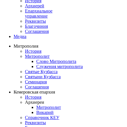
История
Архиерей
Епархиальное
управление
Реквизиты
Благочиния
Соглашения
Медиа
Митрополия
История
Митрополит
Слово Митрополита
Служения митрополита
Святые Кузбасса
Святыни Кузбасса
Семинария
Соглашения
Кемеровская епархия
История
Архиереи
Митрополит
Викарий
Справочник КЕУ
Реквизиты