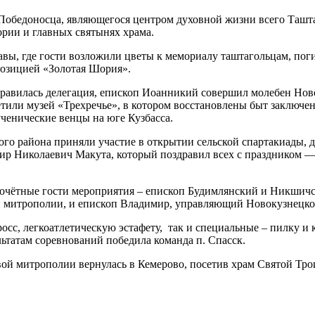
 Победоносца, являющегося центром духовной жизни всего Ташта
ории и главных святынях храма.
авы, где гости возложили цветы к мемориалу таштагольцам, поги
позицией «Золотая Шория».
направилась делегация, епископ Иоанникий совершил молебен Н
етили музей «Трехречье», в котором восстановлены быт заключе
ченические венцы на юге Кузбасса.
го района приняли участие в открытии сельской спартакиады, д
ир Николаевич Макута, который поздравил всех с праздником —
очётные гости мероприятия – епископ Будимлянский и Никшич
й митрополии, и епископ Владимир, управляющий Новокузнецко
с, легкоатлетическую эстафету, так и специальные – пилку и к
ьтатам соревнований победила команда п. Спасск.
вой митрополии вернулась в Кемерово, посетив храм Святой Тро