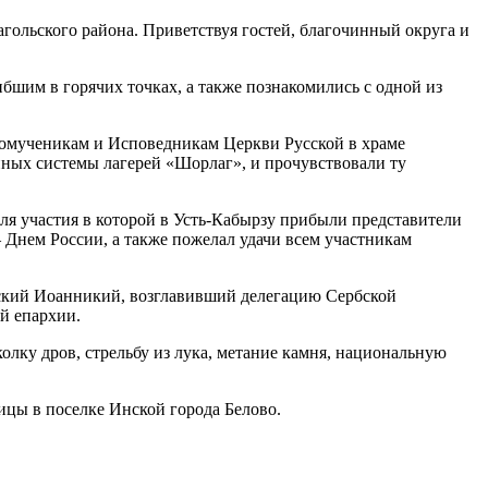
гольского района. Приветствуя гостей, благочинный округа и
бшим в горячих точках, а также познакомились с одной из
овомученикам и Исповедникам Церкви Русской в храме
нных системы лагерей «Шорлаг», и прочувствовали ту
ля участия в которой в Усть-Кабырзу прибыли представители
 Днем России, а также пожелал удачи всем участникам
ский Иоанникий, возглавивший делегацию Сербской
й епархии.
олку дров, стрельбу из лука, метание камня, национальную
ицы в поселке Инской города Белово.