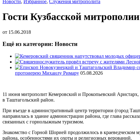
Новости
,
Избранное
,
Служения митрополита
Гости Кузбасской митрополии
от
15.06.2018
Ещё из категории: Новости
протоиерею Михаилу Римару
05.08.2026
11 июня митрополит Кемеровский и Прокопьевский Аристарх
в Таштагольский район.
При въезде в административный центр территории (город Ташт
направилась в здание администрации района, где глава расска
связанных с горнолыжным туризмом.
Знакомство с Горной Шорией продолжилось в краеведческом му
района, особенностями их охоты и религиозных верований.