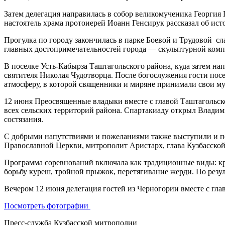
Затем делегация направилась в собор великомученика Георгия
настоятель храма протоиерей Иоанн Генсирук рассказал об ист
Прогулка по городу закончилась в парке Боевой и Трудовой сл
главных достопримечательностей города — скульптурной ком
В поселке Усть-Кабырза Таштагольского района, куда затем 
святителя Николая Чудотворца. После богослужения гости пос
атмосферу, в которой священники и миряне принимали свои му
12 июня Преосвященные владыки вместе с главой Таштагольско
всех сельских территорий района. Спартакиаду открыл Владим
состязания.
С добрыми напутствиями и пожеланиями также выступили и п
Православной Церкви, митрополит Аристарх, глава Кузбасско
Программа соревнований включала как традиционные виды: крос
борьбу куреш, тройной прыжок, перетягивание жерди. По резул
Вечером 12 июня делегация гостей из Черногории вместе с гла
Посмотреть фотографии
Пресс-служба Кузбасской митрополии