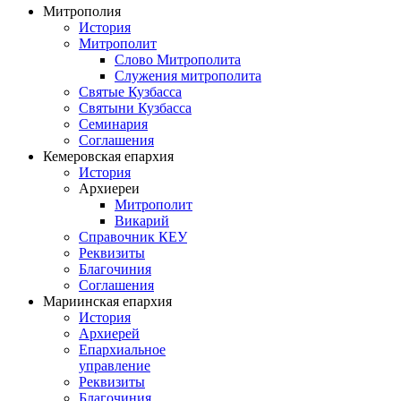
Митрополия
История
Митрополит
Слово Митрополита
Служения митрополита
Святые Кузбасса
Святыни Кузбасса
Семинария
Соглашения
Кемеровская епархия
История
Архиереи
Митрополит
Викарий
Справочник КЕУ
Реквизиты
Благочиния
Соглашения
Мариинская епархия
История
Архиерей
Епархиальное
управление
Реквизиты
Благочиния