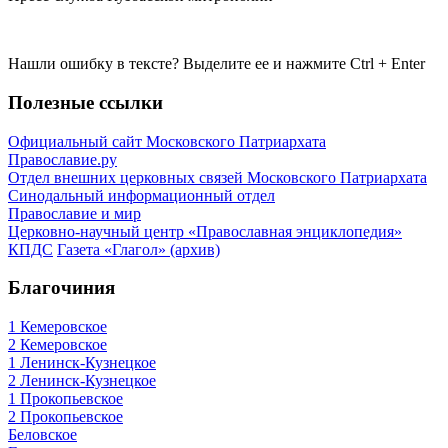
Нашли ошибку в тексте? Выделите ее и нажмите
Ctrl
+
Enter
Полезные ссылки
Официальный сайт Московского Патриархата
Православие.ру
Отдел внешних церковных связей Московского Патриархата
Синодальный информационный отдел
Православие и мир
Церковно-научный центр «Православная энциклопедия»
КПДС
Газета «Глагол» (архив)
Благочиния
1 Кемеровское
2 Кемеровское
1 Ленинск-Кузнецкое
2 Ленинск-Кузнецкое
1 Прокопьевское
2 Прокопьевское
Беловское