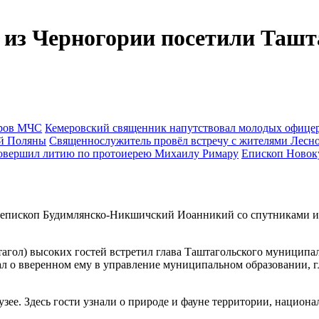
 из Черногории посетили Ташт
Кемеровский священник напутствовал молодых офиц
Священнослужитель провёл встречу с жителями Лесн
Епископ Новок
, епископ Будимлянско-Никшичский Иоанникий со спутниками 
агол) высоких гостей встретил глава Таштагольского муниципа
зал о вверенном ему в управление муниципальном образовании, 
зее. Здесь гости узнали о природе и фауне территории, нацио