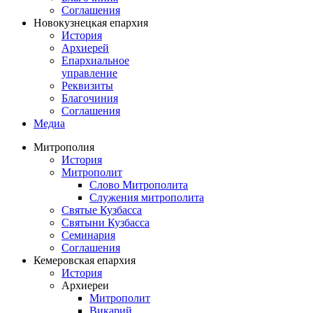
Соглашения
Новокузнецкая епархия
История
Архиерей
Епархиальное
управление
Реквизиты
Благочиния
Соглашения
Медиа
Митрополия
История
Митрополит
Слово Митрополита
Служения митрополита
Святые Кузбасса
Святыни Кузбасса
Семинария
Соглашения
Кемеровская епархия
История
Архиереи
Митрополит
Викарий