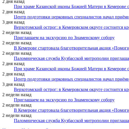
2 дня назад
При храме Казанской иконы Божией Матери в Кемерове 
2 дня назад
Центр подготовки церковных специалистов начал приё
3 дня назад
Верхотомский острог: в Кемеровском округе состоится к
2 недели назад
Приглашаем на экскурсию по Знаменскому собору
2 недели назад
В Кемерове стартовала благотворительная акция «Помоги
2 недели назад
Паломническая служба Кузбасской митрополии приглаша
2 дня назад
При храме Казанской иконы Божией Матери в Кемерове 
2 дня назад
Центр подготовки церковных специалистов начал приё
3 дня назад
Верхотомский острог: в Кемеровском округе состоится к
2 недели назад
Приглашаем на экскурсию по Знаменскому собору
2 недели назад
В Кемерове стартовала благотворительная акция «Помоги
2 недели назад
Паломническая служба Кузбасской митрополии приглаша