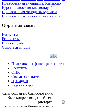
Православная гимназия г. Кемерово
Курсы православных звонарей
Православная молодёжь Кузбасса
Православные богословские курсы
Обратная связь
Контакты
Реквизиты
Пресс-служба
Связаться с нами
Политика конфиденциальности
Контакты
ОПК
Связаться с нами
Приходам
Задать вопрос
Сайт со­здан по бла­го­сло­ве­нию
Вы­со­ко­прео­свя­щен­ней­ше­го
Ари­стар­ха,
мит­ро­по­ли­та Ке­ме­ров­ско­го и