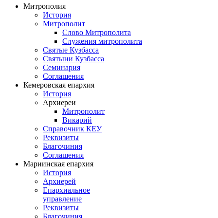
Митрополия
История
Митрополит
Слово Митрополита
Служения митрополита
Святые Кузбасса
Святыни Кузбасса
Семинария
Соглашения
Кемеровская епархия
История
Архиереи
Митрополит
Викарий
Справочник КЕУ
Реквизиты
Благочиния
Соглашения
Мариинская епархия
История
Архиерей
Епархиальное
управление
Реквизиты
Благочиния