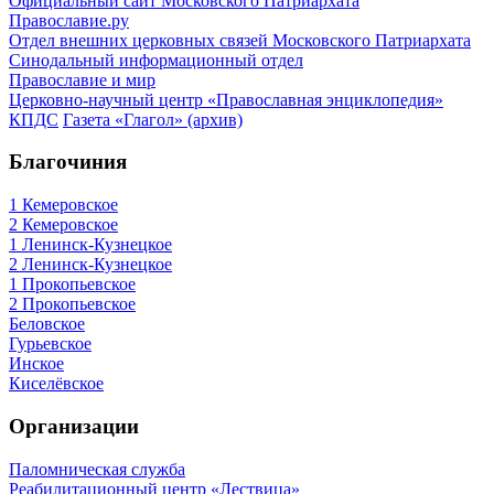
Официальный сайт Московского Патриархата
Православие.ру
Отдел внешних церковных связей Московского Патриархата
Синодальный информационный отдел
Православие и мир
Церковно-научный центр «Православная энциклопедия»
КПДС
Газета «Глагол» (архив)
Благочиния
1 Кемеровское
2 Кемеровское
1 Ленинск-Кузнецкое
2 Ленинск-Кузнецкое
1 Прокопьевское
2 Прокопьевское
Беловское
Гурьевское
Инское
Киселёвское
Организации
Паломническая служба
Реабилитационный центр «Лествица»