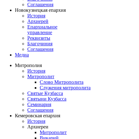
Соглашения
Новокузнецкая епархия
История
Архиерей
Епархиальное
управление
Реквизиты
Благочиния
Соглашения
Медиа
Митрополия
История
Митрополит
Слово Митрополита
Служения митрополита
Святые Кузбасса
Святыни Кузбасса
Семинария
Соглашения
Кемеровская епархия
История
Архиереи
Митрополит
Викарий