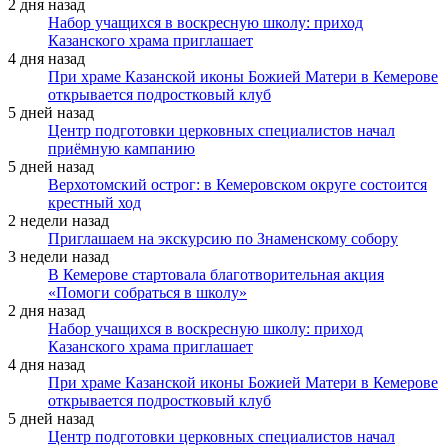
2 дня назад
Набор учащихся в воскресную школу: приход
Казанского храма приглашает
4 дня назад
При храме Казанской иконы Божией Матери в Кемерове
открывается подростковый клуб
5 дней назад
Центр подготовки церковных специалистов начал
приёмную кампанию
5 дней назад
Верхотомский острог: в Кемеровском округе состоится
крестный ход
2 недели назад
Приглашаем на экскурсию по Знаменскому собору
3 недели назад
В Кемерове стартовала благотворительная акция
«Помоги собраться в школу»
2 дня назад
Набор учащихся в воскресную школу: приход
Казанского храма приглашает
4 дня назад
При храме Казанской иконы Божией Матери в Кемерове
открывается подростковый клуб
5 дней назад
Центр подготовки церковных специалистов начал