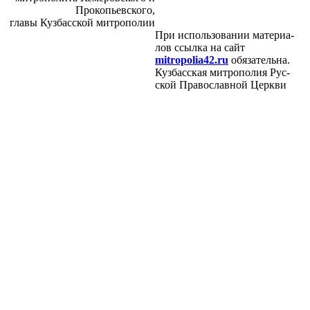
Про­ко­пьев­ско­го,
гла­вы Куз­бас­ской мит­ро­по­лии
При ис­поль­зо­ва­нии ма­те­ри­а­
лов ссыл­ка на сайт
mitropolia42.ru
обя­за­тель­на.
Куз­бас­ская мит­ро­по­лия Рус­
ской Пра­во­слав­ной Церк­ви