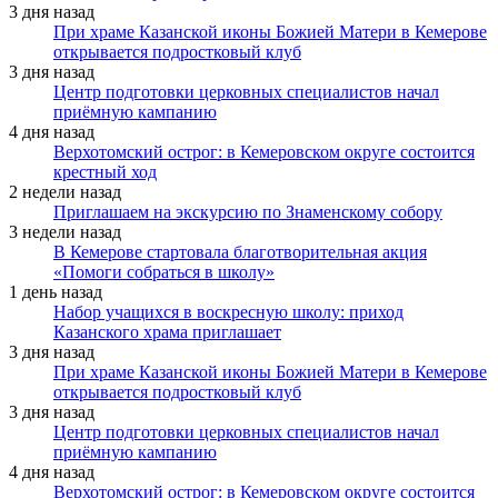
3 дня назад
При храме Казанской иконы Божией Матери в Кемерове
открывается подростковый клуб
3 дня назад
Центр подготовки церковных специалистов начал
приёмную кампанию
4 дня назад
Верхотомский острог: в Кемеровском округе состоится
крестный ход
2 недели назад
Приглашаем на экскурсию по Знаменскому собору
3 недели назад
В Кемерове стартовала благотворительная акция
«Помоги собраться в школу»
1 день назад
Набор учащихся в воскресную школу: приход
Казанского храма приглашает
3 дня назад
При храме Казанской иконы Божией Матери в Кемерове
открывается подростковый клуб
3 дня назад
Центр подготовки церковных специалистов начал
приёмную кампанию
4 дня назад
Верхотомский острог: в Кемеровском округе состоится