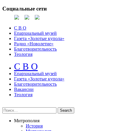
Социальные сети
С В О
Епархиальный музей
Газета «Золотые купола»
Радио «Новолетие»
Благотворительность
Теология
С В О
Епархиальный музeй
Газета «Золотые купола»
Благотворительность
Вакансии
Теология
Митрополия
История