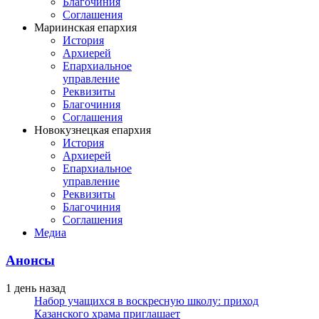
Благочиния
Соглашения
Мариинская епархия
История
Архиерей
Епархиальное
управление
Реквизиты
Благочиния
Соглашения
Новокузнецкая епархия
История
Архиерей
Епархиальное
управление
Реквизиты
Благочиния
Соглашения
Медиа
Анонсы
1 день назад
Набор учащихся в воскресную школу: приход
Казанского храма приглашает