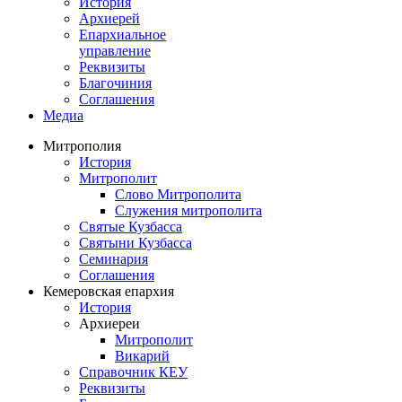
История
Архиерей
Епархиальное
управление
Реквизиты
Благочиния
Соглашения
Медиа
Митрополия
История
Митрополит
Слово Митрополита
Служения митрополита
Святые Кузбасса
Святыни Кузбасса
Семинария
Соглашения
Кемеровская епархия
История
Архиереи
Митрополит
Викарий
Справочник КЕУ
Реквизиты