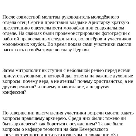
После совместной молитвы руководитель молодёжного
отдела отец Сергий представил владыке Аристарху краткую
презентацию о деятельности молодёжи при епархиальном
отделе. На слайдах были продемонстрированы фотографии с
работой православных следопытов, волонтёров и участников
молодёжных клубов. Во время показа сами участники смогли
рассказать о своём труде во славу Церкви.
Затем митрополит выступил с небольшой речью перед всеми
присутствующими, в которой дал ответы на важные духовные
вопросы: почему вера, а не атеизм? почему христианство, а не
другая религия? и почему православие, а не другая
конфессия?
По завершении выступления участники встречи смогли задать
вопросы правящему архиерею. Среди них были: тяжело ли
быть архиереем? как бороться с осуждением? Также были
вопросы о кафедре теологии на базе Кемеровского
государственного института культуры, о движении «За