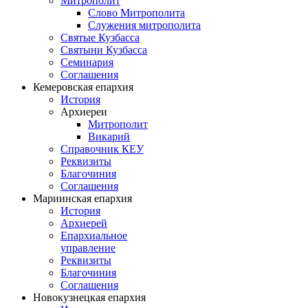
Митрополит
Слово Митрополита
Служения митрополита
Святые Кузбасса
Святыни Кузбасса
Семинария
Соглашения
Кемеровская епархия
История
Архиереи
Митрополит
Викарий
Справочник КЕУ
Реквизиты
Благочиния
Соглашения
Мариинская епархия
История
Архиерей
Епархиальное
управление
Реквизиты
Благочиния
Соглашения
Новокузнецкая епархия