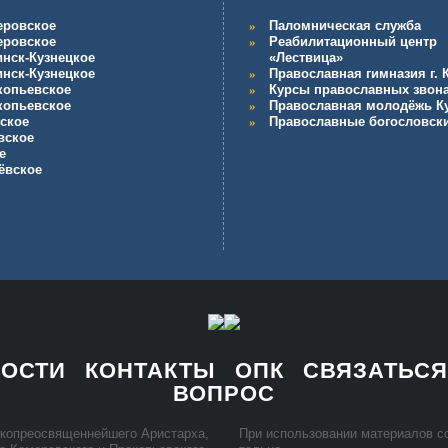
еровское
Паломническая служба
еровское
Реабилитационный центр
инск-Кузнецкое
«Лествица»
инск-Кузнецкое
Православная гимназия г.
копьевское
Курсы православных звон
копьевское
Православная молодёжь К
ское
Православные богословск
вское
е
ёвское
НОСТИ
КОНТАКТЫ
ОПК
СВЯЗАТЬСЯ
ВОПРОС
ко­прео­свя­щен­ней­ше­го Ари­стар­ха,
При ис­поль­зо­ва­нии ма­те­ри­а­лов