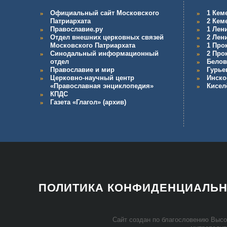
Официальный сайт Московского
1 Кем
Патриархата
2 Кем
Православие.ру
1 Лен
Отдел внешних церковных связей
2 Лен
Московского Патриархата
1 Про
Синодальный информационный
2 Про
отдел
Белов
Православие и мир
Гурье
Церковно-научный центр
Инско
«Православная энциклопедия»
Кисел
КПДС
Газета «Глагол» (архив)
ПОЛИТИКА КОНФИДЕНЦИАЛЬ
Сайт со­здан по бла­го­сло­ве­нию Вы­со­