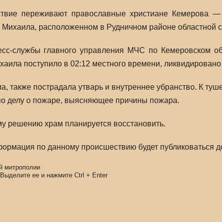
твие переживают православные христиане Кемерова — 
 Михаила, расположенном в Рудничном районе областной 
сс-службы главного управления МЧС по Кемеровском об
аила поступило в 02:12 местного времени, ликвидировано 
, также пострадала утварь и внутреннее убранство. К туш
по делу о пожаре, выясняющее причины пожара.
у решению храм планируется восстановить.
ормация по данному происшествию будет публиковаться до
й митрополии
 Выделите ее и нажмите
Ctrl
+
Enter