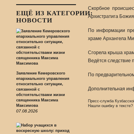
Скорбное происшес
ЕЩЁ ИЗ КАТЕГОРИИ:
Архистратига Божия
НОВОСТИ
По информации пре
храме Архангела Мих
Сгорела крыша храма
Ведётся следствие 
Заявление Кемеровского
По предварительном
епархиального управления
относительно ситуации,
Дополнительная инф
связанной с
обстоятельствами жизни
священника Максима
Пресс-служба Кузбасско
Максимова
Нашли ошибку в тексте?
07.08.2026