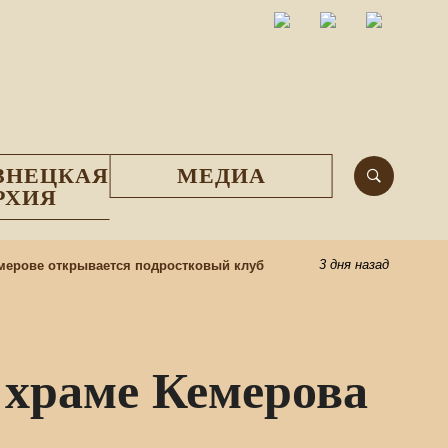
ЗНЕЦКАЯ
МЕДИА
РХИЯ
3 дня назад
рове открывается подростковый клуб
Центр под
храме Кемерова