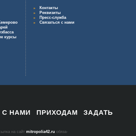
Контакты
Реквизиты
Пресс-служба
 Кемерово
Связаться с нами
арей
узбасса
ие курсы
 С НАМИ
ПРИХОДАМ
ЗАДАТЬ
 ссыл­ка на сайт
mitropolia42.ru
обя­за­