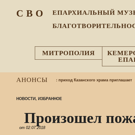
С В О
ЕПАРХИАЛЬНЫЙ МУЗ
БЛАГОТВОРИТЕЛЬНО
МИТРОПОЛИЯ
КЕМЕР
ЕПА
АНОНСЫ
ихся в воскресную школу: приход Казанского храма приглашает
НОВОСТИ
,
ИЗБРАННОЕ
Произошел пож
от
02.07.2018