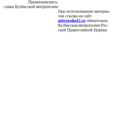
Про­ко­пьев­ско­го,
гла­вы Куз­бас­ской мит­ро­по­лии
При ис­поль­зо­ва­нии ма­те­ри­а­
лов ссыл­ка на сайт
mitropolia42.ru
обя­за­тель­на.
Куз­бас­ская мит­ро­по­лия Рус­
ской Пра­во­слав­ной Церк­ви