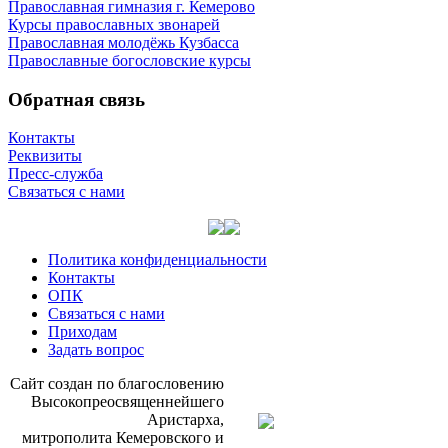
Православная гимназия г. Кемерово
Курсы православных звонарей
Православная молодёжь Кузбасса
Православные богословские курсы
Обратная связь
Контакты
Реквизиты
Пресс-служба
Связаться с нами
Политика конфиденциальности
Контакты
ОПК
Связаться с нами
Приходам
Задать вопрос
Сайт со­здан по бла­го­сло­ве­нию
Вы­со­ко­прео­свя­щен­ней­ше­го
Ари­стар­ха,
мит­ро­по­ли­та Ке­ме­ров­ско­го и