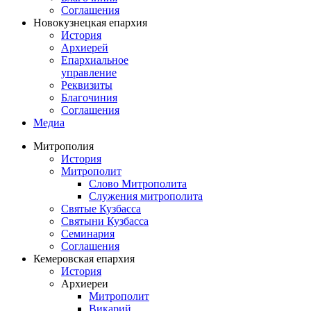
Соглашения
Новокузнецкая епархия
История
Архиерей
Епархиальное
управление
Реквизиты
Благочиния
Соглашения
Медиа
Митрополия
История
Митрополит
Слово Митрополита
Служения митрополита
Святые Кузбасса
Святыни Кузбасса
Семинария
Соглашения
Кемеровская епархия
История
Архиереи
Митрополит
Викарий