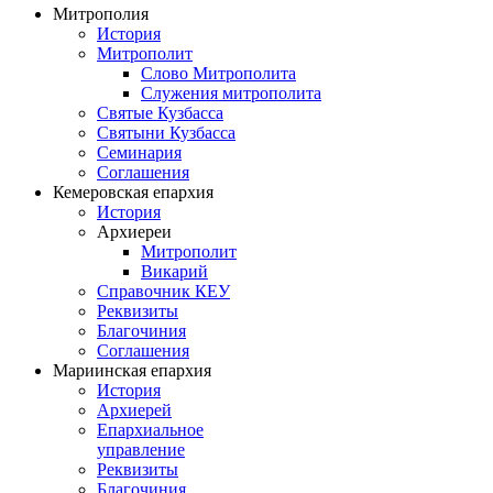
Митрополия
История
Митрополит
Слово Митрополита
Служения митрополита
Святые Кузбасса
Святыни Кузбасса
Семинария
Соглашения
Кемеровская епархия
История
Архиереи
Митрополит
Викарий
Справочник КЕУ
Реквизиты
Благочиния
Соглашения
Мариинская епархия
История
Архиерей
Епархиальное
управление
Реквизиты
Благочиния