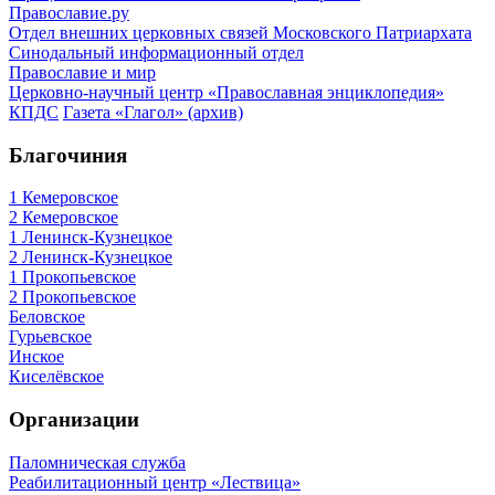
Православие.ру
Отдел внешних церковных связей Московского Патриархата
Синодальный информационный отдел
Православие и мир
Церковно-научный центр «Православная энциклопедия»
КПДС
Газета «Глагол» (архив)
Благочиния
1 Кемеровское
2 Кемеровское
1 Ленинск-Кузнецкое
2 Ленинск-Кузнецкое
1 Прокопьевское
2 Прокопьевское
Беловское
Гурьевское
Инское
Киселёвское
Организации
Паломническая служба
Реабилитационный центр «Лествица»