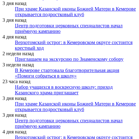
3 дня назад
При храме Казанской иконы Божией Матери в Кемерове
открывается подростковый клуб
3 дня назад
Центр подготовки церковных специалистов начал
приёмную кампанию
4 дня назад
Верхотомский острог: в Кемеровском округе состоится
крестный ход
2 недели назад
Приглашаем на экскурсию по Знаменскому собору
3 недели назад
В Кемерове стартовала благотворительная акция
«Помоги собраться в школу»
23 часа назад
Набор учащихся в воскресную школу: приход
Казанского храма приглашает
3 дня назад
При храме Казанской иконы Божией Матери в Кемерове
открывается подростковый клуб
3 дня назад
Центр подготовки церковных специалистов начал
приёмную кампанию
4 дня назад
Верхотомский острог: в Кемеровском округе состоится