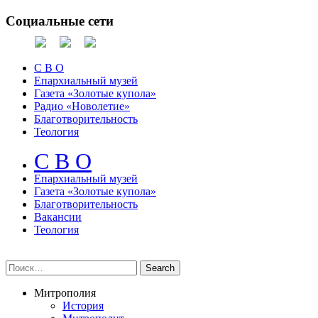
Социальные сети
С В О
Епархиальный музей
Газета «Золотые купола»
Радио «Новолетие»
Благотворительность
Теология
С В О
Епархиальный музeй
Газета «Золотые купола»
Благотворительность
Вакансии
Теология
Митрополия
История