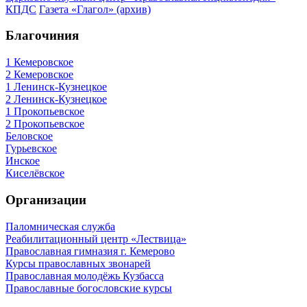
КПДС
Газета «Глагол» (архив)
Благочиния
1 Кемеровское
2 Кемеровское
1 Ленинск-Кузнецкое
2 Ленинск-Кузнецкое
1 Прокопьевское
2 Прокопьевское
Беловское
Гурьевское
Инское
Киселёвское
Организации
Паломническая служба
Реабилитационный центр «Лествица»
Православная гимназия г. Кемерово
Курсы православных звонарей
Православная молодёжь Кузбасса
Православные богословские курсы