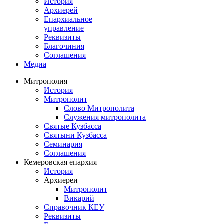
История
Архиерей
Епархиальное
управление
Реквизиты
Благочиния
Соглашения
Медиа
Митрополия
История
Митрополит
Слово Митрополита
Служения митрополита
Святые Кузбасса
Святыни Кузбасса
Семинария
Соглашения
Кемеровская епархия
История
Архиереи
Митрополит
Викарий
Справочник КЕУ
Реквизиты