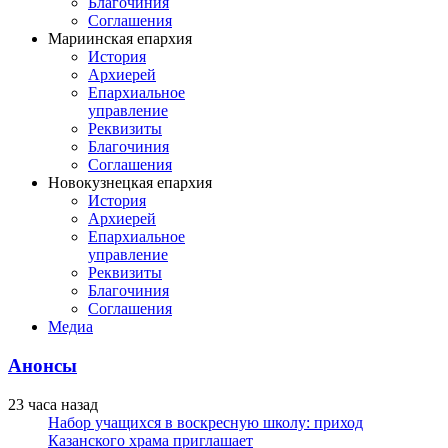
Благочиния
Соглашения
Мариинская епархия
История
Архиерей
Епархиальное
управление
Реквизиты
Благочиния
Соглашения
Новокузнецкая епархия
История
Архиерей
Епархиальное
управление
Реквизиты
Благочиния
Соглашения
Медиа
Анонсы
23 часа назад
Набор учащихся в воскресную школу: приход
Казанского храма приглашает