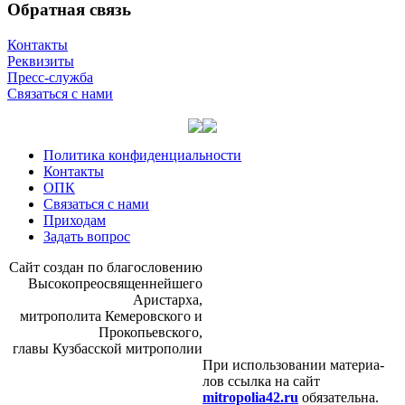
Обратная связь
Контакты
Реквизиты
Пресс-служба
Связаться с нами
Политика конфиденциальности
Контакты
ОПК
Связаться с нами
Приходам
Задать вопрос
Сайт со­здан по бла­го­сло­ве­нию
Вы­со­ко­прео­свя­щен­ней­ше­го
Ари­стар­ха,
мит­ро­по­ли­та Ке­ме­ров­ско­го и
Про­ко­пьев­ско­го,
гла­вы Куз­бас­ской мит­ро­по­лии
При ис­поль­зо­ва­нии ма­те­ри­а­
лов ссыл­ка на сайт
mitropolia42.ru
обя­за­тель­на.