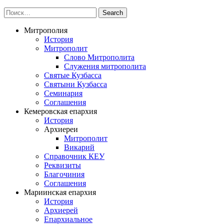
Митрополия
История
Митрополит
Слово Митрополита
Служения митрополита
Святые Кузбасса
Святыни Кузбасса
Семинария
Соглашения
Кемеровская епархия
История
Архиереи
Митрополит
Викарий
Справочник КЕУ
Реквизиты
Благочиния
Соглашения
Мариинская епархия
История
Архиерей
Епархиальное