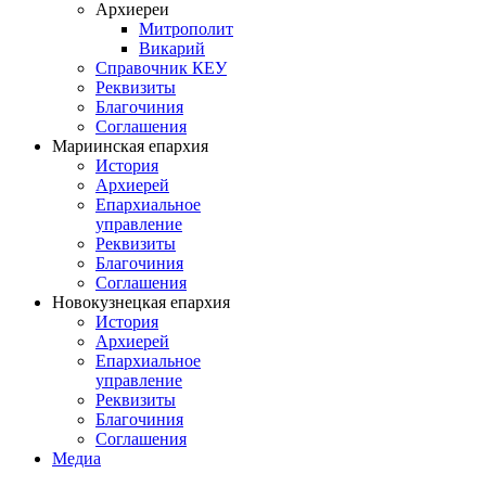
Архиереи
Митрополит
Викарий
Справочник КЕУ
Реквизиты
Благочиния
Соглашения
Мариинская епархия
История
Архиерей
Епархиальное
управление
Реквизиты
Благочиния
Соглашения
Новокузнецкая епархия
История
Архиерей
Епархиальное
управление
Реквизиты
Благочиния
Соглашения
Медиа