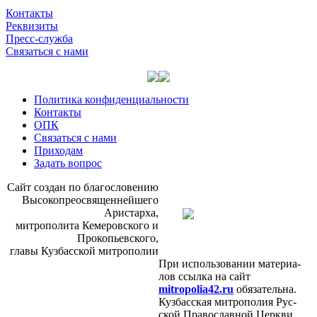
Контакты
Реквизиты
Пресс-служба
Связаться с нами
Политика конфиденциальности
Контакты
ОПК
Связаться с нами
Приходам
Задать вопрос
Сайт со­здан по бла­го­сло­ве­нию
Вы­со­ко­прео­свя­щен­ней­ше­го
Ари­стар­ха,
мит­ро­по­ли­та Ке­ме­ров­ско­го и
Про­ко­пьев­ско­го,
гла­вы Куз­бас­ской мит­ро­по­лии
При ис­поль­зо­ва­нии ма­те­ри­а­
лов ссыл­ка на сайт
mitropolia42.ru
обя­за­тель­на.
Куз­бас­ская мит­ро­по­лия Рус­
ской Пра­во­слав­ной Церк­ви