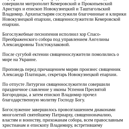
совершили митрополит Кемеровский и Прокопьевский
Аристарх и епископ Новокузнецкий и Таштагольский
Владимир. Архипастырям сослужили благочинные и клирики
Новокузнецкой епархии, священнослужители Кемеровской
епархии.
Богослужебные песнопения исполнил хор Спасо-
Преображенского собора под управлением Ангелины
Александровны Толстокулаковой.
После сугубой ектении священнослужители помолились о
мире на Украине.
Проповедь перед причащением мирян произнес священник
Александр Платицын, секретарь Новокузнецкой епархии.
По отпусте Литургии священнослужители совершили
праздничное славление у иконы Успения Пресвятой
Богородицы, а затем епископ Владимир прочел
благодарственную молитву Господу Богу.
Богослужение завершилось провозглашением диаконами
многолетий святейшему Патриарху, священноначалию,
властям и воинству, прихожанам собора, всем православным
христианам и епископу Владимиру, встретившему