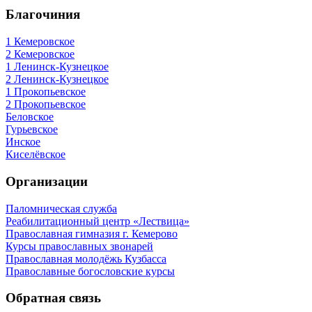
Благочиния
1 Кемеровское
2 Кемеровское
1 Ленинск-Кузнецкое
2 Ленинск-Кузнецкое
1 Прокопьевское
2 Прокопьевское
Беловское
Гурьевское
Инское
Киселёвское
Организации
Паломническая служба
Реабилитационный центр «Лествица»
Православная гимназия г. Кемерово
Курсы православных звонарей
Православная молодёжь Кузбасса
Православные богословские курсы
Обратная связь