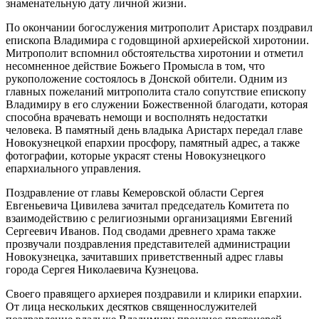
знаменательную дату личной жизни.
По окончании богослужения митрополит Аристарх поздравил
епископа Владимира с годовщиной архиерейской хиротонии.
Митрополит вспомнил обстоятельства хиротонии и отметил
несомненное действие Божьего Промысла в том, что
рукоположение состоялось в Донской обители. Одним из
главных пожеланий митрополита стало сопутствие епископу
Владимиру в его служении Божественной благодати, которая
способна врачевать немощи и восполнять недостатки
человека. В памятный день владыка Аристарх передал главе
Новокузнецкой епархии просфору, памятный адрес, а также
фотографии, которые украсят стены Новокузнецкого
епархиального управления.
Поздравление от главы Кемеровской области Сергея
Евгеньевича Цивилева зачитал председатель Комитета по
взаимодействию с религиозными организациями Евгений
Сергеевич Иванов. Под сводами древнего храма также
прозвучали поздравления представителей администрации
Новокузнецка, зачитавших приветственный адрес главы
города Сергея Николаевича Кузнецова.
Своего правящего архиерея поздравили и клирики епархии.
От лица нескольких десятков священнослужителей