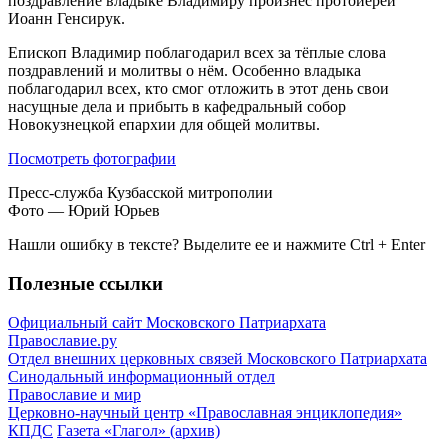
поздравление владыке Владимиру произнес протоиерей
Иоанн Генсирук.
Епископ Владимир поблагодарил всех за тёплые слова
поздравлений и молитвы о нём. Особенно владыка
поблагодарил всех, кто смог отложить в этот день свои
насущные дела и прибыть в кафедральный собор
Новокузнецкой епархии для общей молитвы.
Посмотреть фотографии
Пресс-служба Кузбасской митрополии
Фото — Юрий Юрьев
Нашли ошибку в тексте? Выделите ее и нажмите
Ctrl
+
Enter
Полезные ссылки
Официальный сайт Московского Патриархата
Православие.ру
Отдел внешних церковных связей Московского Патриархата
Синодальный информационный отдел
Православие и мир
Церковно-научный центр «Православная энциклопедия»
КПДС
Газета «Глагол» (архив)