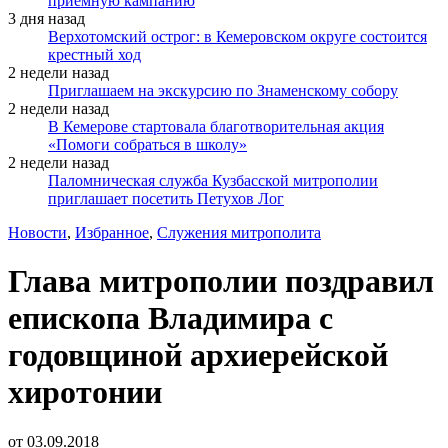
приёмную кампанию
3 дня назад
Верхотомский острог: в Кемеровском округе состоится
крестный ход
2 недели назад
Приглашаем на экскурсию по Знаменскому собору
2 недели назад
В Кемерове стартовала благотворительная акция
«Помоги собраться в школу»
2 недели назад
Паломническая служба Кузбасской митрополии
приглашает посетить Петухов Лог
Новости
,
Избранное
,
Служения митрополита
Глава митрополии поздравил
епископа Владимира с
годовщиной архиерейской
хиротонии
от
03.09.2018