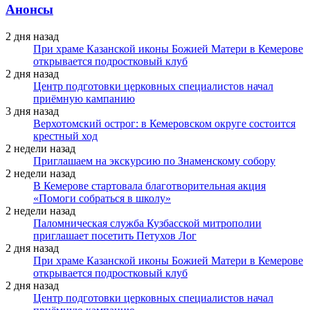
Анонсы
2 дня назад
При храме Казанской иконы Божией Матери в Кемерове
открывается подростковый клуб
2 дня назад
Центр подготовки церковных специалистов начал
приёмную кампанию
3 дня назад
Верхотомский острог: в Кемеровском округе состоится
крестный ход
2 недели назад
Приглашаем на экскурсию по Знаменскому собору
2 недели назад
В Кемерове стартовала благотворительная акция
«Помоги собраться в школу»
2 недели назад
Паломническая служба Кузбасской митрополии
приглашает посетить Петухов Лог
2 дня назад
При храме Казанской иконы Божией Матери в Кемерове
открывается подростковый клуб
2 дня назад
Центр подготовки церковных специалистов начал