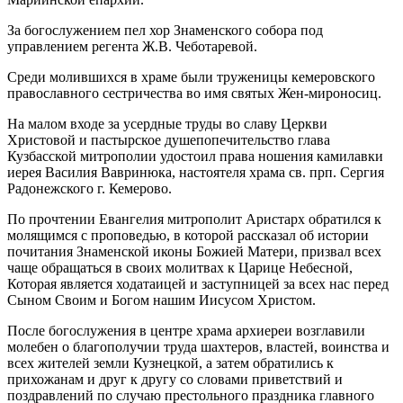
За богослужением пел хор Знаменского собора под
управлением регента Ж.В. Чеботаревой.
Среди молившихся в храме были труженицы кемеровского
православного сестричества во имя святых Жен-мироносиц.
На малом входе за усердные труды во славу Церкви
Христовой и пастырское душепопечительство глава
Кузбасской митрополии удостоил права ношения камилавки
иерея Василия Вавринюка, настоятеля храма св. прп. Сергия
Радонежского г. Кемерово.
По прочтении Евангелия митрополит Аристарх обратился к
молящимся с проповедью, в которой рассказал об истории
почитания Знаменской иконы Божией Матери, призвал всех
чаще обращаться в своих молитвах к Царице Небесной,
Которая является ходатаицей и заступницей за всех нас перед
Сыном Своим и Богом нашим Иисусом Христом.
После богослужения в центре храма архиереи возглавили
молебен о благополучии труда шахтеров, властей, воинства и
всех жителей земли Кузнецкой, а затем обратились к
прихожанам и друг к другу со словами приветствий и
поздравлений по случаю престольного праздника главного