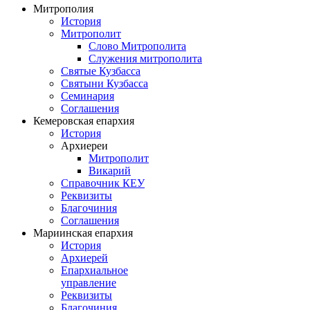
Митрополия
История
Митрополит
Слово Митрополита
Служения митрополита
Святые Кузбасса
Святыни Кузбасса
Семинария
Соглашения
Кемеровская епархия
История
Архиереи
Митрополит
Викарий
Справочник КЕУ
Реквизиты
Благочиния
Соглашения
Мариинская епархия
История
Архиерей
Епархиальное
управление
Реквизиты
Благочиния