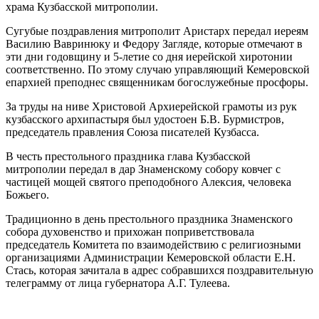
храма Кузбасской митрополии.
Сугубые поздравления митрополит Аристарх передал иереям
Василию Вавринюку и Федору Загляде, которые отмечают в
эти дни годовщину и 5-летие со дня иерейской хиротонии
соответственно. По этому случаю управляющий Кемеровской
епархией преподнес священникам богослужебные просфоры.
За труды на ниве Христовой Архиерейской грамоты из рук
кузбасского архипастыря был удостоен Б.В. Бурмистров,
председатель правления Союза писателей Кузбасса.
В честь престольного праздника глава Кузбасской
митрополии передал в дар Знаменскому собору ковчег с
частицей мощей святого преподобного Алексия, человека
Божьего.
Традиционно в день престольного праздника Знаменского
собора духовенство и прихожан поприветствовала
председатель Комитета по взаимодействию с религиозными
организациями Администрации Кемеровской области Е.Н.
Стась, которая зачитала в адрес собравшихся поздравительную
телеграмму от лица губернатора А.Г. Тулеева.