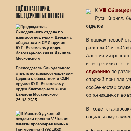
ЕЩЁ ИЗ КАТЕГОРИИ:
К
VIII Общеце
ОБЩЕЦЕРКОВНЫЕ НОВОСТИ
Руси Кирилл, б
отделов.
В рамках первой ста
работой Свято-Соф
Алексия митрополит
и встретились с 
Председатель Синодального
служению
по разли
отдела по взаимоотношениям
Церкви с обществом и СМИ
епархий приняли уч
вручил Ю.П. Вяземскому
особенностях служе
орден благоверного князя
Даниила Московского
организациях и во в
25.02.2025
В ходе стажировк
социальному служе
«Не во всех регио