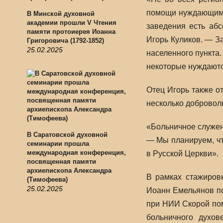
помощи нуждающимся
В Минской духовной
академии прошли V Чтения
заведения есть абс
памяти протоиерея Иоанна
Игорь Куликов. — З
Григоровича (1792-1852)
25.02.2025
населенного пункта
некоторые нуждаютс
Отец Игорь также о
несколько добровол
«Больничное служен
В Саратовской духовной
— Мы планируем, чт
семинарии прошла
международная конференция,
в Русской Церкви».
посвященная памяти
архиепископа Александра
В рамках стажиров
(Тимофеева)
25.02.2025
Иоанн Емельянов п
при НИИ Скорой пом
больничного духов