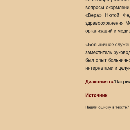
вопросы окормления
«Вера» Нютой Фед
здравоохранения М
организаций и меди
«Больничное служен
заместитель руково
был опыт больнично
интернатами и целую
Диакония.ru
/
Патри
Источник
Нашли ошибку в тексте?