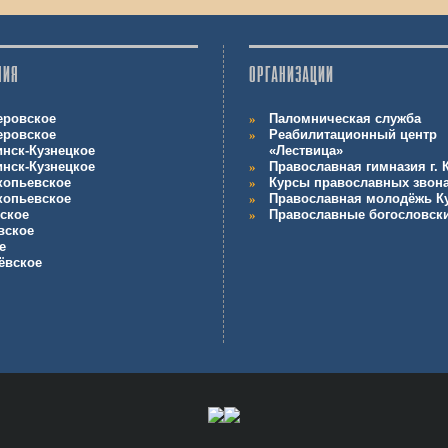
НИЯ
ОРГАНИЗАЦИИ
еровское
Паломническая служба
еровское
Реабилитационный центр
инск-Кузнецкое
«Лествица»
инск-Кузнецкое
Православная гимназия г.
копьевское
Курсы православных звон
копьевское
Православная молодёжь К
ское
Православные богословск
вское
е
ёвское