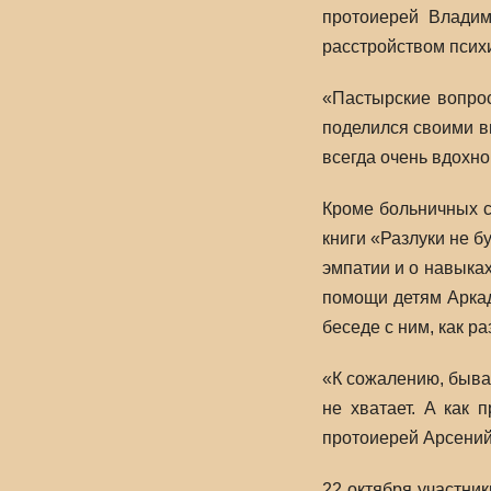
протоиерей Владим
расстройством псих
«Пастырские вопрос
поделился своими в
всегда очень вдохно
Кроме больничных с
книги «Разлуки не б
эмпатии и о навыка
помощи детям Аркад
беседе с ним, как ра
«К сожалению, бывае
не хватает. А как 
протоиерей Арсений
22 октября участни