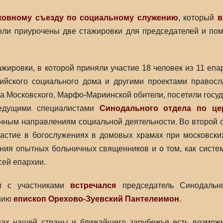
рковному съезду по социальному служению
, который
в
ыли приурочены две стажировки для председателей и по
жировки, в которой приняли участие 18 человек из 11 епа
ийского социального дома и другими проектами правос
а Московского, Марфо-Мариинской обители, посетили гос
ведущими специалистами
Синодального отдела по це
чным направлениям социальной деятельности. Во второй ст
астие в богослужениях в домовых храмах при московски
ния опытных больничных священников и о том, как систе
сей епархии.
и с участниками
встречался
председатель Синодально
нию
епископ Орехово-Зуевский Пантелеимон
.
нах нашей страны и ближайшего зарубежья есть возмож