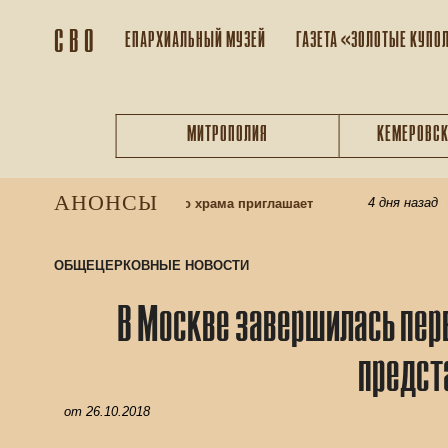
С В О
ЕПАРХИАЛЬНЫЙ МУЗEЙ
ГАЗЕТА «ЗОЛОТЫЕ КУПО
МИТРОПОЛИЯ
КЕМЕРОВСК
АНОНСЫ
4 дня назад
колу: приход Казанского храма приглашает
При 
ОБЩЕЦЕРКОВНЫЕ НОВОСТИ
В Москве завершилась пер
предст
от
26.10.2018