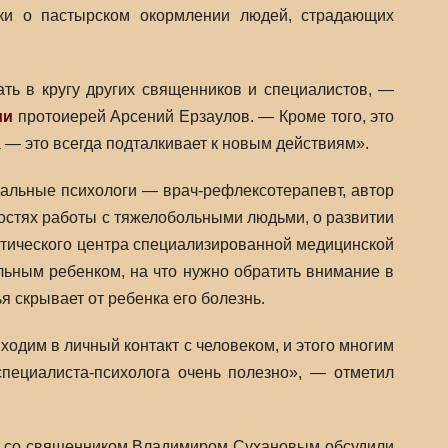
ки о пастырском окормлении людей, страдающих
ть в кругу других священников и специалистов, —
ии
протоиерей Арсений Ерзаулов. — Кроме того, это
 — это всегда подталкивает к новым действиям».
альные психологи — врач-рефлексотерапевт, автор
ностях работы с тяжелобольными людьми, о развитии
тического центра специализированной медицинской
льным ребенком, на что нужно обратить внимание в
ья скрывает от ребенка его болезнь.
ходим в личный контакт с человеком, и этого многим
 специалиста-психолога очень полезно», — отметил
де со священником Владимиром Сухановым обсудили