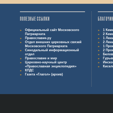
ПОЛЕЗНЫЕ ССЫЛКИ
БЛАГОЧИ
Официальный сайт Московского
1 Кем
Патриархата
2 Кем
Православие.ру
1 Лен
Отдел внешних церковных связей
2 Лен
Московского Патриархата
1 Про
Синодальный информационный
2 Про
отдел
Белов
Православие и мир
Гурье
Церковно-научный центр
Инско
«Православная энциклопедия»
Кисел
КПДС
Газета «Глагол» (архив)