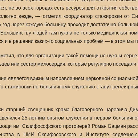
, не во всех городах есть ресурсы для открытия собств
олютно везде, — отметил координатор стажировки от Си
а год через каждую больницу проходит достаточно большой
. Большинству людей там нужна не только медицинская пом
я и в решении каких-то социальных проблем — в этом мы 
тметил, что для организации такой помощи не нужны серье
ьцев или сестер милосердия, которые регулярно посещали 
ие является важным направлением церковной социальной 
о стажировки по больничному служению станут регулярным
ки старший священник храма благоверного царевича Ди
оделился 25-летним опытом служения в первом больнично
ощи им. Склифософского протоиерей Роман Бацман расска
енства в НИИ Склифосовского и Институте сердечно-со