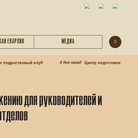
КАЯ ЕПАРХИЯ
МЕДИА
4 дня назад
дростковый клуб
Центр подготовки церковных 
жению для руководителей и
отделов