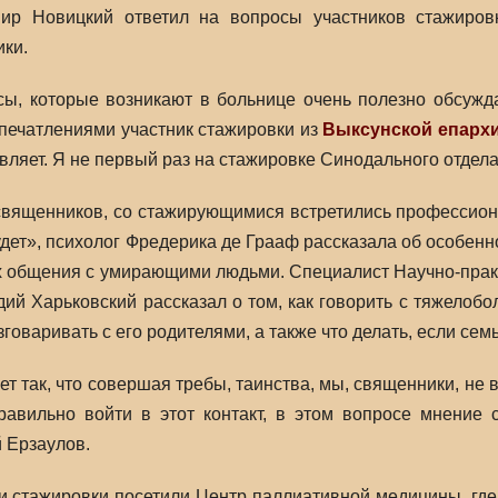
ир Новицкий ответил на вопросы участников стажиров
ики.
ы, которые возникают в больнице очень полезно обсужда
печатлениями участник стажировки из
Выксунской епарх
вляет. Я не первый раз на стажировке Синодального отдела
вященников, со стажирующимися встретились профессион
удет», психолог Фредерика де Грааф рассказала об особен
х общения с умирающими людьми. Специалист Научно-прак
ий Харьковский рассказал о том, как говорить с тяжелобо
зговаривать с его родителями, а также что делать, если сем
т так, что совершая требы, таинства, мы, священники, не в
правильно войти в этот контакт, в этом вопросе мнение
 Ерзаулов.
ки стажировки посетили Центр паллиативной медицины, г