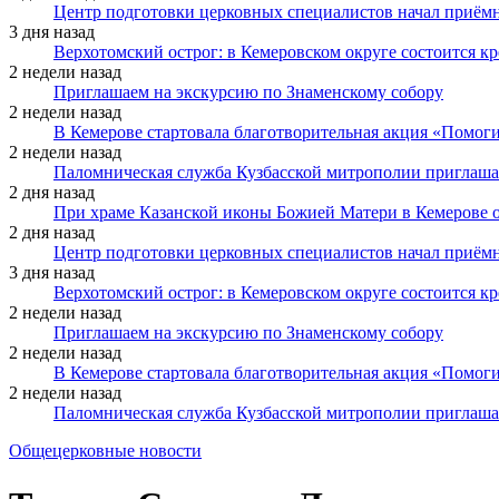
Центр подготовки церковных специалистов начал приё
3 дня назад
Верхотомский острог: в Кемеровском округе состоится к
2 недели назад
Приглашаем на экскурсию по Знаменскому собору
2 недели назад
В Кемерове стартовала благотворительная акция «Помоги
2 недели назад
Паломническая служба Кузбасской митрополии приглаша
2 дня назад
При храме Казанской иконы Божией Матери в Кемерове 
2 дня назад
Центр подготовки церковных специалистов начал приё
3 дня назад
Верхотомский острог: в Кемеровском округе состоится к
2 недели назад
Приглашаем на экскурсию по Знаменскому собору
2 недели назад
В Кемерове стартовала благотворительная акция «Помоги
2 недели назад
Паломническая служба Кузбасской митрополии приглаша
Общецерковные новости