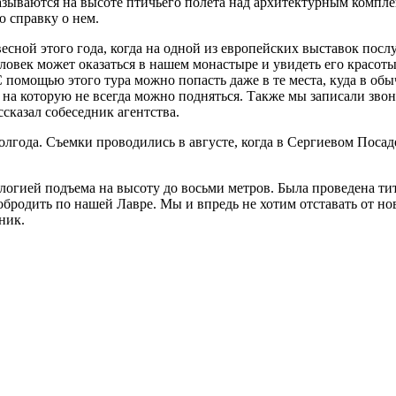
азываются на высоте птичьего полета над архитектурным компле
 справку о нем.
весной этого года, когда на одной из европейских выставок по
овек может оказаться в нашем монастыре и увидеть его красоты
 помощью этого тура можно попасть даже в те места, куда в обы
 на которую не всегда можно подняться. Также мы записали звон
сказал собеседник агентства.
полгода. Съемки проводились в августе, когда в Сергиевом Посад
ологией подъема на высоту до восьми метров. Была проведена т
ы побродить по нашей Лавре. Мы и впредь не хотим отставать от 
ник.