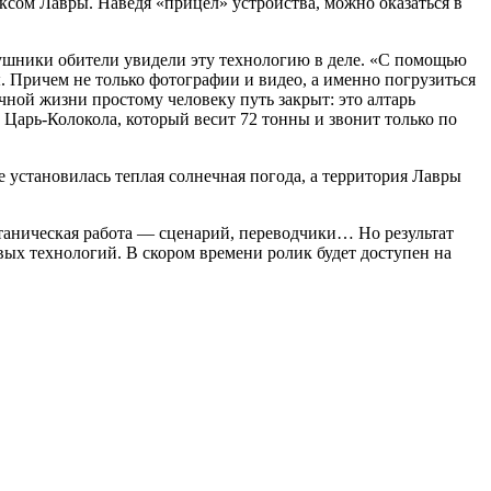
ксом Лавры. Наведя «прицел» устройства, можно оказаться в
слушники обители увидели эту технологию в деле. «С помощью
. Причем не только фотографии и видео, а именно погрузиться
чной жизни простому человеку путь закрыт: это алтарь
 Царь-Колокола, который весит 72 тонны и звонит только по
е установилась теплая солнечная погода, а территория Лавры
итаническая работа — сценарий, переводчики… Но результат
новых технологий. В скором времени ролик будет доступен на