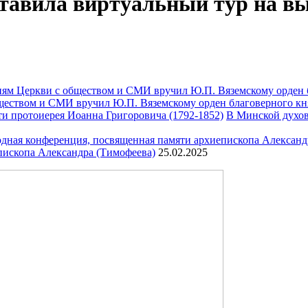
тавила виртуальный тур на вы
ществом и СМИ вручил Ю.П. Вяземскому орден благоверного кн
В Минской духов
пископа Александра (Тимофеева)
25.02.2025