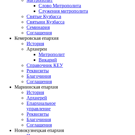
Митрополит
Слово Митрополита
Служения митрополита
Святые Кузбасса
Святыни Кузбасса
Семинария
Соглашения
Кемеровская епархия
История
Архиереи
Митрополит
Викарий
Справочник КЕУ
Реквизиты
Благочиния
Соглашения
Мариинская епархия
История
Архиерей
Епархиальное
управление
Реквизиты
Благочиния
Соглашения
Новокузнецкая епархия