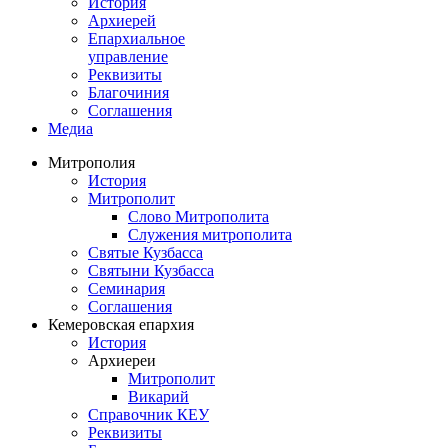
История
Архиерей
Епархиальное
управление
Реквизиты
Благочиния
Соглашения
Медиа
Митрополия
История
Митрополит
Слово Митрополита
Служения митрополита
Святые Кузбасса
Святыни Кузбасса
Семинария
Соглашения
Кемеровская епархия
История
Архиереи
Митрополит
Викарий
Справочник КЕУ
Реквизиты