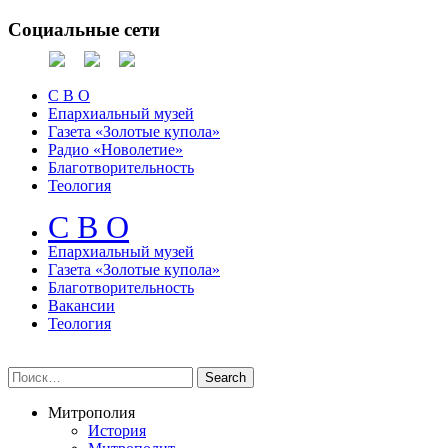
Социальные сети
С В О
Епархиальный музей
Газета «Золотые купола»
Радио «Новолетие»
Благотворительность
Теология
С В О
Епархиальный музeй
Газета «Золотые купола»
Благотворительность
Вакансии
Теология
Митрополия
История