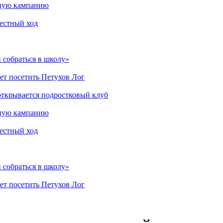
мную кампанию
рестный ход
 собраться в школу»
ет посетить Петухов Лог
открывается подростковый клуб
мную кампанию
рестный ход
 собраться в школу»
ет посетить Петухов Лог