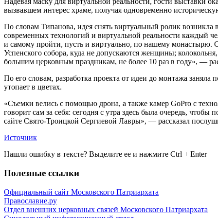
Надевая маску для виртуальной реальности, гости выставки ок
вызвавшем интерес храме, получая одновременно историческую
По словам Типанова, идея снять виртуальный ролик возникла 
современных технологий и виртуальной реальности каждый чел
и самому пройти, пусть и виртуально, по нашему монастырю. С
Успенского собора, куда не допускаются женщины; колокольня,
большим церковным праздникам, не более 10 раз в году», — рас
По его словам, разработка проекта от идеи до монтажа заняла 
утопает в цветах.
«Съемки велись с помощью дрона, а также камер GoPro с техн
говорит сам за себя: сегодня с утра здесь была очередь, чтоб
сайте Свято-Троицкой Сергиевой Лавры», — рассказал послуш
Источник
Нашли ошибку в тексте? Выделите ее и нажмите
Ctrl
+
Enter
Полезные ссылки
Официальный сайт Московского Патриархата
Православие.ру
Отдел внешних церковных связей Московского Патриархата