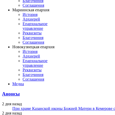
Благочиния
Соглашения
Мариинская епархия
История
Архиерей
Епархиальное
управление
Реквизиты
Благочиния
Соглашения
Новокузнецкая епархия
История
Архиерей
Епархиальное
управление
Реквизиты
Благочиния
Соглашения
Медиа
Анонсы
2 дня назад
При храме Казанской иконы Божией Матери в Кемерове 
2 дня назад