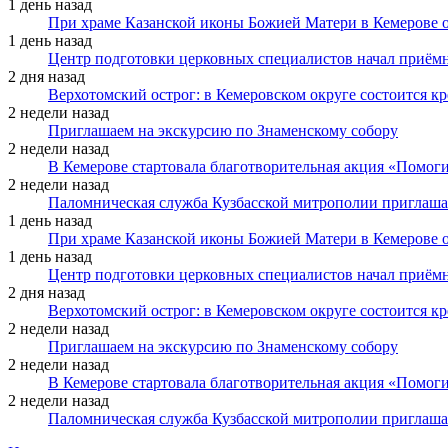
1 день назад
При храме Казанской иконы Божией Матери в Кемерове 
1 день назад
Центр подготовки церковных специалистов начал приё
2 дня назад
Верхотомский острог: в Кемеровском округе состоится к
2 недели назад
Приглашаем на экскурсию по Знаменскому собору
2 недели назад
В Кемерове стартовала благотворительная акция «Помоги
2 недели назад
Паломническая служба Кузбасской митрополии приглаша
1 день назад
При храме Казанской иконы Божией Матери в Кемерове 
1 день назад
Центр подготовки церковных специалистов начал приё
2 дня назад
Верхотомский острог: в Кемеровском округе состоится к
2 недели назад
Приглашаем на экскурсию по Знаменскому собору
2 недели назад
В Кемерове стартовала благотворительная акция «Помоги
2 недели назад
Паломническая служба Кузбасской митрополии приглаша