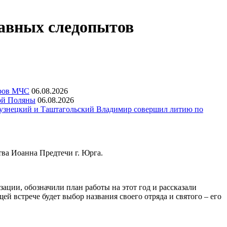
лавных следопытов
еров МЧС
06.08.2026
ой Поляны
06.08.2026
узнецкий и Таштагольский Владимир совершил литию по
тва Иоанна Предтечи г. Юрга.
ации, обозначили план работы на этот год и рассказали
ей встрече будет выбор названия своего отряда и святого – его