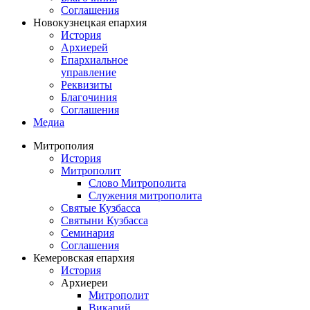
Соглашения
Новокузнецкая епархия
История
Архиерей
Епархиальное
управление
Реквизиты
Благочиния
Соглашения
Медиа
Митрополия
История
Митрополит
Слово Митрополита
Служения митрополита
Святые Кузбасса
Святыни Кузбасса
Семинария
Соглашения
Кемеровская епархия
История
Архиереи
Митрополит
Викарий