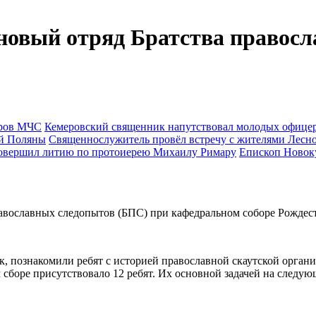
новый отряд Братства правос
Кемеровский священник напутствовал молодых офиц
Священнослужитель провёл встречу с жителями Лесн
Епископ Новок
православных следопытов (БПС) при кафедральном соборе Рождес
 познакомили ребят с историей православной скаутской организ
сборе присутствовало 12 ребят. Их основной задачей на следующ