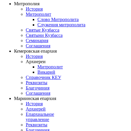
Митрополия
История
Митрополит
Слово Митрополита
Служения митрополита
Святые Кузбасса
Святыни Кузбасса
Семинария
Соглашения
Кемеровская епархия
История
Архиереи
Митрополит
Викарий
Справочник КЕУ
Реквизиты
Благочиния
Соглашения
Мариинская епархия
История
Архиерей
Епархиальное
управление
Реквизиты
Благочиния