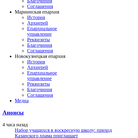
Благочиния
Соглашения
Мариинская епархия
История
Архиерей
Епархиальное
управление
Реквизиты
Благочиния
Соглашения
Новокузнецкая епархия
История
Архиерей
Епархиальное
управление
Реквизиты
Благочиния
Соглашения
Медиа
Анонсы
4 часа назад
Набор учащихся в воскресную школу: приход
Казанского храма приглашает