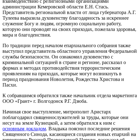
взаимодействию с религиозными организациями
администрации Кемеровской области Е.Н. Стась.
Представитель региональной власти от лица губернатора А.Г.
Тулеева выразила духовенству благодарность за искреннее
служение Богу и людям, огромную социальную работу,
которую они проводят на своих приходах, пожелала здоровья,
мира и благоденствия.
По традиции перед началом епархиального собрания также
выступил представитель областного управления Федеральной
службы безопасности. Он ознакомил духовенство с
криминальной ситуацией в стране и регионе, рассказал о
формах и методах противодействия террористическим
проявлениям на приходах, которые могут возникнуть в
период празднования Новолетия, Рождества Христова и
Пасхи.
К собравшимся обратился также начальник отдела маркетинга
ООО «Грант» г. Волгодонск Р.Г. Дзюба.
Начиная свое выступление, митрополит Аристарх
поблагодарил священнослужителей за труды, которые они
несут на земле Кузнецкой, а затем обратился к ним с
основным докладом
. Владыка пояснил последние решения
Священного Синода, касающиеся создания новых епархий на
территории Русской Православной Церкви, рассказал об