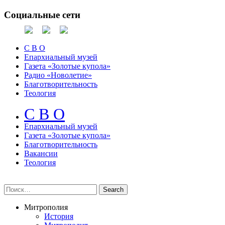
Социальные сети
С В О
Епархиальный музей
Газета «Золотые купола»
Радио «Новолетие»
Благотворительность
Теология
С В О
Епархиальный музeй
Газета «Золотые купола»
Благотворительность
Вакансии
Теология
Митрополия
История