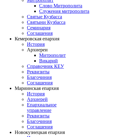
Митрополит
Слово Митрополита
Служения митрополита
Святые Кузбасса
Святыни Кузбасса
Семинария
Соглашения
Кемеровская епархия
История
Архиереи
Митрополит
Викарий
Справочник КЕУ
Реквизиты
Благочиния
Соглашения
Мариинская епархия
История
Архиерей
Епархиальное
управление
Реквизиты
Благочиния
Соглашения
Новокузнецкая епархия