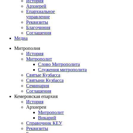
История
Архиерей
Епархиальное
управление
Реквизиты
Благочиния
Соглашения
Медиа
Митрополия
История
Митрополит
Слово Митрополита
Служения митрополита
Святые Кузбасса
Святыни Кузбасса
Семинария
Соглашения
Кемеровская епархия
История
Архиереи
Митрополит
Викарий
Справочник КЕУ
Реквизиты