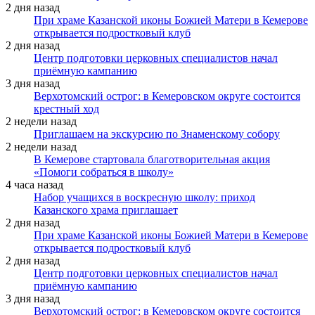
2 дня назад
При храме Казанской иконы Божией Матери в Кемерове
открывается подростковый клуб
2 дня назад
Центр подготовки церковных специалистов начал
приёмную кампанию
3 дня назад
Верхотомский острог: в Кемеровском округе состоится
крестный ход
2 недели назад
Приглашаем на экскурсию по Знаменскому собору
2 недели назад
В Кемерове стартовала благотворительная акция
«Помоги собраться в школу»
4 часа назад
Набор учащихся в воскресную школу: приход
Казанского храма приглашает
2 дня назад
При храме Казанской иконы Божией Матери в Кемерове
открывается подростковый клуб
2 дня назад
Центр подготовки церковных специалистов начал
приёмную кампанию
3 дня назад
Верхотомский острог: в Кемеровском округе состоится