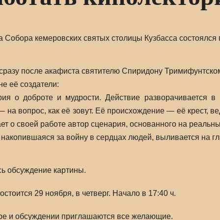
а Собора кемеровских святых столицы Кузбасса состоялся 
сразу после акафиста святителю Спиридону Тримифунтско
не её создатели:
я о доброте и мудрости. Действие разворачивается в г
на вопрос, как её зовут. Её происхождение — её крест, ве
ет о своей работе автор сценария, основанного на реальны
, накопившаяся за войну в сердцах людей, выливается на
сь обсуждение картины.
тоится 29 ноября, в четверг. Начало в 17:40 ч.
тре и обсуждении приглашаются все желающие.