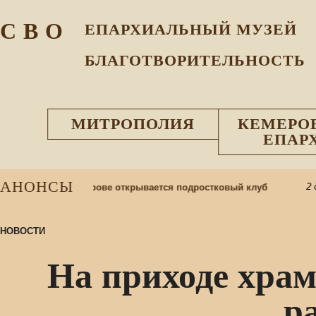
С В О
ЕПАРХИАЛЬНЫЙ МУЗEЙ
БЛАГОТВОРИТЕЛЬНОСТЬ
МИТРОПОЛИЯ
КЕМЕРО
ЕПАР
АНОНСЫ
2 дн
ей Матери в Кемерове открывается подростковый клуб
НОВОСТИ
На приходе храм
р