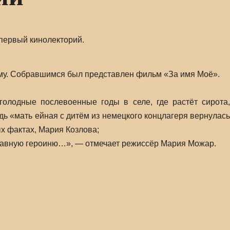
первый кинолекторий.
му. Собравшимся был представлен фильм «За имя Моё».
олодные послевоенные годы в селе, где растёт сирота,
дь «мать ейная с дитём из немецкого концлагеря вернулась
х фактах, Мария Козлова;
 главную героиню…», — отмечает режиссёр Мария Можар.