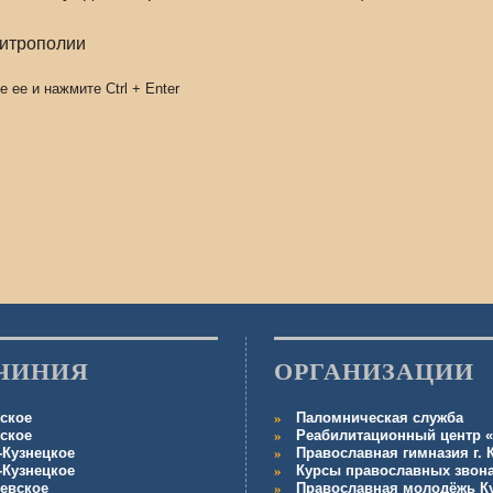
митрополии
е ее и нажмите
Ctrl
+
Enter
ЧИНИЯ
ОРГАНИЗАЦИИ
ское
Паломническая служба
ское
Реабилитационный центр «
-Кузнецкое
Православная гимназия г.
-Кузнецкое
Курсы православных звон
евское
Православная молодёжь К