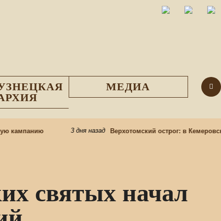
УЗНЕЦКАЯ
МЕДИА
АРХИЯ
3 дня назад
ю кампанию
Верхотомский острог: в Кемеровском
ких святых начал
ий