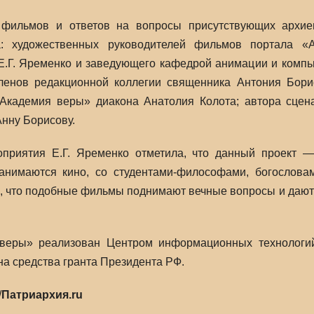
фильмов и ответов на вопросы присутствующих архие
та: художественных руководителей фильмов портала 
Е.Г. Яременко и заведующего кафедрой анимации и компь
членов редакционной коллегии священника Антония Бор
Академия веры» диакона Анатолия Колота; автора сце
Анну Борисову.
приятия Е.Г. Яременко отметила, что данный проект —
анимаются кино, со студентами-философами, богослова
, что подобные фильмы поднимают вечные вопросы и дают п
веры» реализован Центром информационных технологий
на средства гранта Президента РФ.
/
Патриархия.ru