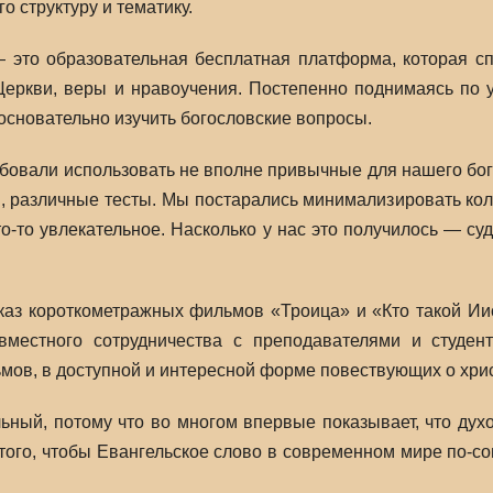
о структуру и тематику.
это образовательная бесплатная платформа, которая сп
Церкви, веры и нравоучения. Постепенно поднимаясь по 
основательно изучить богословские вопросы.
овали использовать не вполне привычные для нашего бо
, различные тесты. Мы постарались минимализировать коли
о-то увлекательное. Насколько у нас это получилось — су
каз короткометражных фильмов «Троица» и «Кто такой Ии
вместного сотрудничества с преподавателями и студен
ов, в доступной и интересной форме повествующих о хрис
льный, потому что во многом впервые показывает, что ду
 того, чтобы Евангельское слово в современном мире по-с