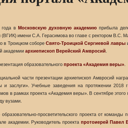
8 года в
Московскую духовную академию
прибыла деле
 (ВГИК) имени С.А. Герасимова во главе с ректором В.С.
о в Троицком соборе
Свято-Троицкой Сергиевой лавры
и
ой академии
архиепископ Верейский Амвросий
.
резентация образовательного
проекта
«Академия веры»
.
циальной части презентации архиепископ Амвросий нагр
ы и заслуги». Учебные заведения на протяжении 2018 г
ов в рамках проекта «Академия веры». В сентябре этого
ду вузами.
 образовательно-просветительского проекта от команды 
ле академии. Руководитель проекта
протоиерей Павел 