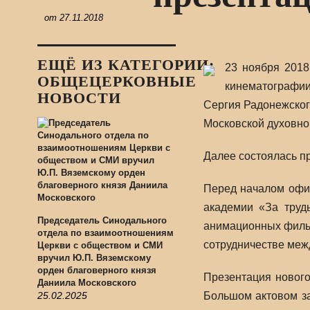
от
27.11.2018
ЕЩЁ ИЗ КАТЕГОРИИ:
23 ноября 201
ОБЩЕЦЕРКОВНЫЕ
кинематографии
НОВОСТИ
Сергия Радонежског
Московской духовн
Далее состоялась п
Перед началом офи
академии «За труд
Председатель Синодального
анимационных фильм
отдела по взаимоотношениям
сотрудничестве меж
Церкви с обществом и СМИ
вручил Ю.П. Вяземскому
орден благоверного князя
Презентация нового
Даниила Московского
25.02.2025
Большом актовом за