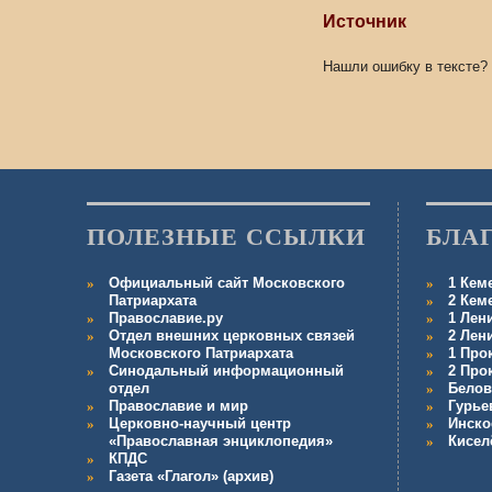
Источник
Нашли ошибку в тексте?
ПОЛЕЗНЫЕ ССЫЛКИ
БЛА
Официальный сайт Московского
1 Кем
Патриархата
2 Кем
Православие.ру
1 Лен
Отдел внешних церковных связей
2 Лен
Московского Патриархата
1 Про
Синодальный информационный
2 Про
отдел
Белов
Православие и мир
Гурье
Церковно-научный центр
Инско
«Православная энциклопедия»
Кисел
КПДС
Газета «Глагол» (архив)