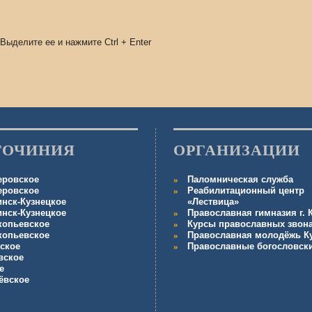
 Выделите ее и нажмите
Ctrl
+
Enter
ГОЧИНИЯ
ОРГАНИЗАЦИИ
еровское
Паломническая служба
еровское
Реабилитационный центр
инск-Кузнецкое
«Лествица»
инск-Кузнецкое
Православная гимназия г.
копьевское
Курсы православных звон
копьевское
Православная молодёжь К
ское
Православные богословск
вское
е
ёвское