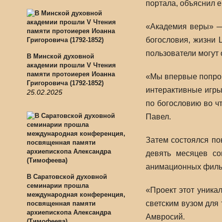
портала, объяснил ег
«Академия веры» — 
богословия, жизни 
пользователи могут 
В Минской духовной
академии прошли V Чтения
памяти протоиерея Иоанна
«Мы впервые попроб
Григоровича (1792-1852)
интерактивные игры
25.02.2025
по богословию во чт
Павел.
Затем состоялся по
девять месяцев со
анимационных фильм
В Саратовской духовной
семинарии прошла
«Проект этот уника
международная конференция,
светским вузом для
посвященная памяти
архиепископа Александра
Амвросий.
(Тимофеева)