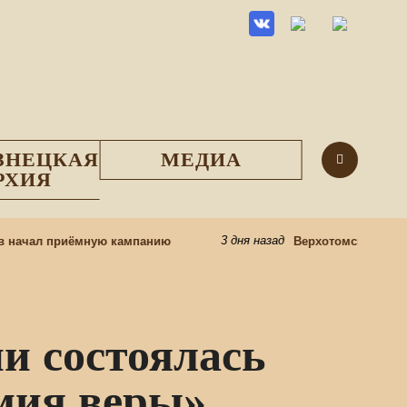
ЗНЕЦКАЯ
МЕДИА
РХИЯ
3 дня назад
ачал приёмную кампанию
Верхотомский острог: 
и состоялась
мия веры»