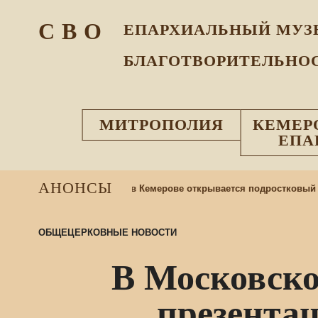
С В О
ЕПАРХИАЛЬНЫЙ МУЗ
БЛАГОТВОРИТЕЛЬНО
МИТРОПОЛИЯ
КЕМЕР
ЕПА
АНОНСЫ
й иконы Божией Матери в Кемерове открывается подростковый клу
ОБЩЕЦЕРКОВНЫЕ НОВОСТИ
В Московско
презента