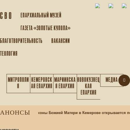
С В О
ЕПАРХИАЛЬНЫЙ МУЗEЙ
ГАЗЕТА «ЗОЛОТЫЕ КУПОЛА»
БЛАГОТВОРИТЕЛЬНОСТЬ
ВАКАНСИИ
ТЕОЛОГИЯ
МИТРОПОЛИ
КЕМЕРОВСК
МАРИИНСКА
НОВОКУЗНЕЦ
МЕДИА
Я
АЯ ЕПАРХИЯ
Я ЕПАРХИЯ
КАЯ
ЕПАРХИЯ
АНОНСЫ
 храме Казанской иконы Божией Матери в Кемерове открывается п