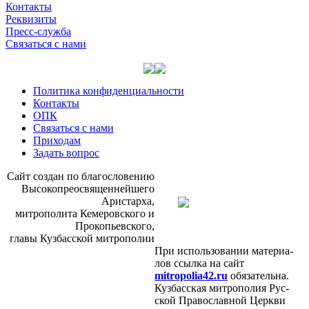
Контакты
Реквизиты
Пресс-служба
Связаться с нами
Политика конфиденциальности
Контакты
ОПК
Связаться с нами
Приходам
Задать вопрос
Сайт со­здан по бла­го­сло­ве­нию
Вы­со­ко­прео­свя­щен­ней­ше­го
Ари­стар­ха,
мит­ро­по­ли­та Ке­ме­ров­ско­го и
Про­ко­пьев­ско­го,
гла­вы Куз­бас­ской мит­ро­по­лии
При ис­поль­зо­ва­нии ма­те­ри­а­
лов ссыл­ка на сайт
mitropolia42.ru
обя­за­тель­на.
Куз­бас­ская мит­ро­по­лия Рус­
ской Пра­во­слав­ной Церк­ви