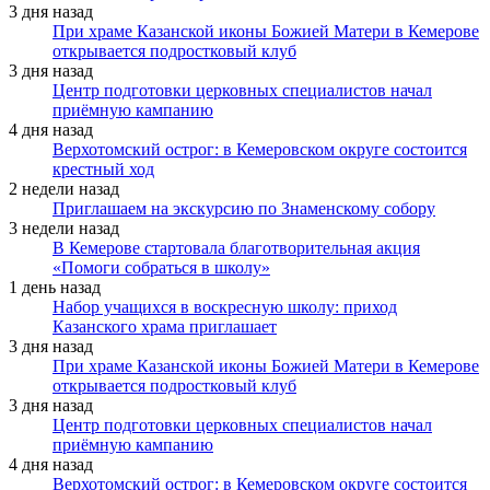
3 дня назад
При храме Казанской иконы Божией Матери в Кемерове
открывается подростковый клуб
3 дня назад
Центр подготовки церковных специалистов начал
приёмную кампанию
4 дня назад
Верхотомский острог: в Кемеровском округе состоится
крестный ход
2 недели назад
Приглашаем на экскурсию по Знаменскому собору
3 недели назад
В Кемерове стартовала благотворительная акция
«Помоги собраться в школу»
1 день назад
Набор учащихся в воскресную школу: приход
Казанского храма приглашает
3 дня назад
При храме Казанской иконы Божией Матери в Кемерове
открывается подростковый клуб
3 дня назад
Центр подготовки церковных специалистов начал
приёмную кампанию
4 дня назад
Верхотомский острог: в Кемеровском округе состоится