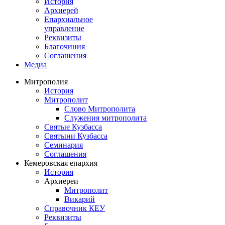
История
Архиерей
Епархиальное
управление
Реквизиты
Благочиния
Соглашения
Медиа
Митрополия
История
Митрополит
Слово Митрополита
Служения митрополита
Святые Кузбасса
Святыни Кузбасса
Семинария
Соглашения
Кемеровская епархия
История
Архиереи
Митрополит
Викарий
Справочник КЕУ
Реквизиты