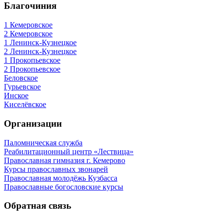
Благочиния
1 Кемеровское
2 Кемеровское
1 Ленинск-Кузнецкое
2 Ленинск-Кузнецкое
1 Прокопьевское
2 Прокопьевское
Беловское
Гурьевское
Инское
Киселёвское
Организации
Паломническая служба
Реабилитационный центр «Лествица»
Православная гимназия г. Кемерово
Курсы православных звонарей
Православная молодёжь Кузбасса
Православные богословские курсы
Обратная связь