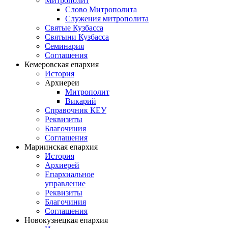
Митрополит
Слово Митрополита
Служения митрополита
Святые Кузбасса
Святыни Кузбасса
Семинария
Соглашения
Кемеровская епархия
История
Архиереи
Митрополит
Викарий
Справочник КЕУ
Реквизиты
Благочиния
Соглашения
Мариинская епархия
История
Архиерей
Епархиальное
управление
Реквизиты
Благочиния
Соглашения
Новокузнецкая епархия