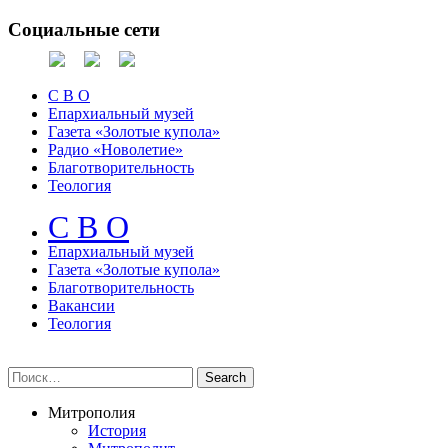
Социальные сети
С В О
Епархиальный музей
Газета «Золотые купола»
Радио «Новолетие»
Благотворительность
Теология
С В О
Епархиальный музeй
Газета «Золотые купола»
Благотворительность
Вакансии
Теология
Митрополия
История