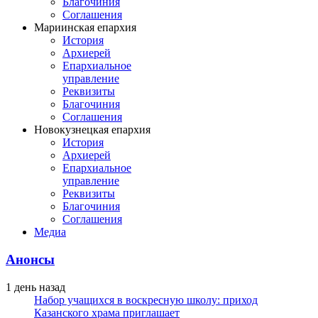
Благочиния
Соглашения
Мариинская епархия
История
Архиерей
Епархиальное
управление
Реквизиты
Благочиния
Соглашения
Новокузнецкая епархия
История
Архиерей
Епархиальное
управление
Реквизиты
Благочиния
Соглашения
Медиа
Анонсы
1 день назад
Набор учащихся в воскресную школу: приход
Казанского храма приглашает