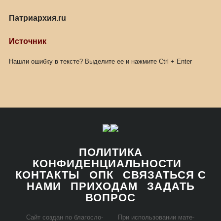
Патриархия.ru
Источник
Нашли ошибку в тексте? Выделите ее и нажмите
Ctrl
+
Enter
ПОЛИТИКА
КОНФИДЕНЦИАЛЬНОСТИ
КОНТАКТЫ
ОПК
СВЯЗАТЬСЯ С
НАМИ
ПРИХОДАМ
ЗАДАТЬ
ВОПРОС
Сайт со­здан по бла­го­сло­
При ис­поль­зо­ва­нии ма­те­