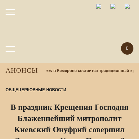
АНОНСЫ
азад
«Крест над градом»: в Кемерове состоится традиционный крес
ОБЩЕЦЕРКОВНЫЕ НОВОСТИ
В праздник Крещения Господня
Блаженнейший митрополит
Киевский Онуфрий совершил