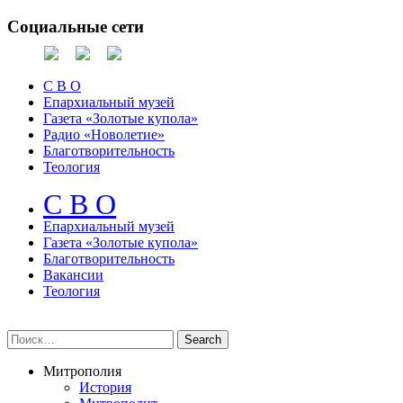
Социальные сети
С В О
Епархиальный музей
Газета «Золотые купола»
Радио «Новолетие»
Благотворительность
Теология
С В О
Епархиальный музeй
Газета «Золотые купола»
Благотворительность
Вакансии
Теология
Митрополия
История