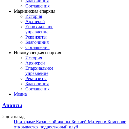
Благочиния
Соглашения
Мариинская епархия
История
Архиерей
Епархиальное
управление
Реквизиты
Благочиния
Соглашения
Новокузнецкая епархия
История
Архиерей
Епархиальное
управление
Реквизиты
Благочиния
Соглашения
Медиа
Анонсы
2 дня назад
При храме Казанской иконы Божией Матери в Кемерове
открывается подростковый клуб