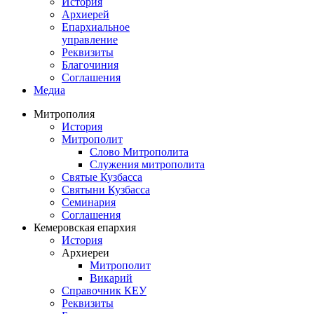
История
Архиерей
Епархиальное
управление
Реквизиты
Благочиния
Соглашения
Медиа
Митрополия
История
Митрополит
Слово Митрополита
Служения митрополита
Святые Кузбасса
Святыни Кузбасса
Семинария
Соглашения
Кемеровская епархия
История
Архиереи
Митрополит
Викарий
Справочник КЕУ
Реквизиты