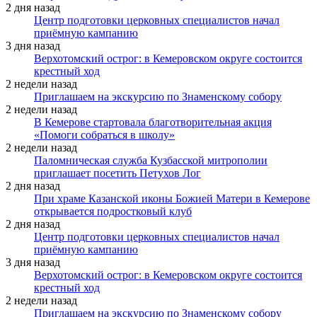
2 дня назад
Центр подготовки церковных специалистов начал
приёмную кампанию
3 дня назад
Верхотомский острог: в Кемеровском округе состоится
крестный ход
2 недели назад
Приглашаем на экскурсию по Знаменскому собору
2 недели назад
В Кемерове стартовала благотворительная акция
«Помоги собраться в школу»
2 недели назад
Паломническая служба Кузбасской митрополии
приглашает посетить Петухов Лог
2 дня назад
При храме Казанской иконы Божией Матери в Кемерове
открывается подростковый клуб
2 дня назад
Центр подготовки церковных специалистов начал
приёмную кампанию
3 дня назад
Верхотомский острог: в Кемеровском округе состоится
крестный ход
2 недели назад
Приглашаем на экскурсию по Знаменскому собору