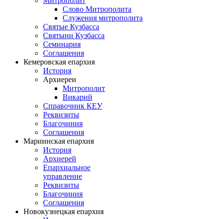
Митрополит
Слово Митрополита
Служения митрополита
Святые Кузбасса
Святыни Кузбасса
Семинария
Соглашения
Кемеровская епархия
История
Архиереи
Митрополит
Викарий
Справочник КЕУ
Реквизиты
Благочиния
Соглашения
Мариинская епархия
История
Архиерей
Епархиальное
управление
Реквизиты
Благочиния
Соглашения
Новокузнецкая епархия