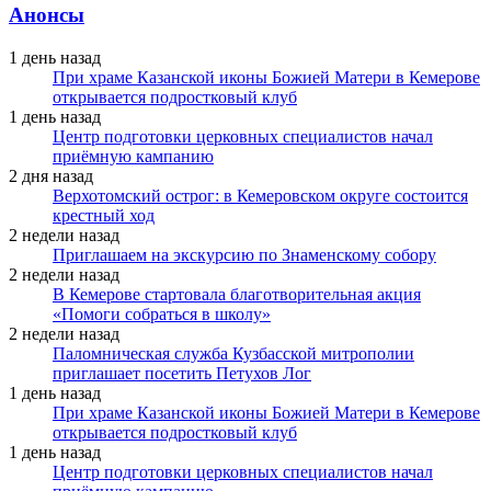
Анонсы
1 день назад
При храме Казанской иконы Божией Матери в Кемерове
открывается подростковый клуб
1 день назад
Центр подготовки церковных специалистов начал
приёмную кампанию
2 дня назад
Верхотомский острог: в Кемеровском округе состоится
крестный ход
2 недели назад
Приглашаем на экскурсию по Знаменскому собору
2 недели назад
В Кемерове стартовала благотворительная акция
«Помоги собраться в школу»
2 недели назад
Паломническая служба Кузбасской митрополии
приглашает посетить Петухов Лог
1 день назад
При храме Казанской иконы Божией Матери в Кемерове
открывается подростковый клуб
1 день назад
Центр подготовки церковных специалистов начал