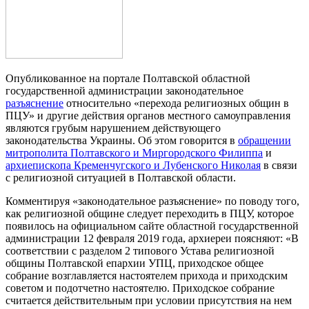
Опубликованное на портале Полтавской областной
государственной администрации законодательное
разъяснение
относительно «перехода религиозных общин в
ПЦУ» и другие действия органов местного самоуправления
являются грубым нарушением действующего
законодательства Украины. Об этом говорится в
обращении
митрополита Полтавского и Миргородского Филиппа
и
архиепископа Кременчугского и Лубенского Николая
в связи
с религиозной ситуацией в Полтавской области.
Комментируя «законодательное разъяснение» по поводу того,
как религиозной общине следует переходить в ПЦУ, которое
появилось на официальном сайте областной государственной
администрации 12 февраля 2019 года, архиереи поясняют: «В
соответствии с разделом 2 типового Устава религиозной
общины Полтавской епархии УПЦ, приходское общее
собрание возглавляется настоятелем прихода и приходским
советом и подотчетно настоятелю. Приходское собрание
считается действительным при условии присутствия на нем