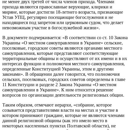
не менее двух третей от числа членов прихода. Членами
прихода являются православные верующие, клирики и
миряне, которые достигли 18-летнего возраста, признающие
Устав УПЦ, регулярно посещающие богослужения и не
находящиеся под запретом или церковным судом, что делает
невозможным участие в богослужебной жизни».
В документе подчеркивается: «В соответствии со ст. 10 Закона
Украины «О местном самоуправлении в Украине» сельские,
поселковые, городские советы являются органами местного
самоуправления, которые представляют соответствующие
территориальные общины и осуществляют от их имени и в их
интересах функции и полномочия местного самоуправления,
определенные Конституцией Украины, этим и другими
законами». В обращении далее говорится, что полномочия
сельских, поселковых, городских советов определены в главе
11 Конституции и разделе 2 Закона Украины «О местном
самоуправлении в Украине». К ним относится решение
вопросов по организации деятельности религиозных общин.
Таким образом, отмечают иерархи, «собрание, которое
созывается представителями власти на местах и ​​участие в
котором принимают граждане, которые не являются членами
данной религиозной общины (как это имело место в
некоторых населенных пунктах Полтавской области), не