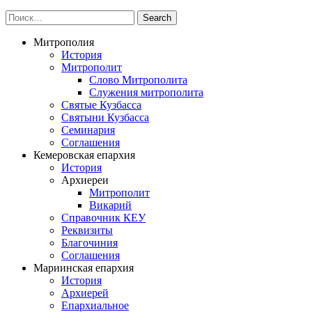
Митрополия
История
Митрополит
Слово Митрополита
Служения митрополита
Святые Кузбасса
Святыни Кузбасса
Семинария
Соглашения
Кемеровская епархия
История
Архиереи
Митрополит
Викарий
Справочник КЕУ
Реквизиты
Благочиния
Соглашения
Мариинская епархия
История
Архиерей
Епархиальное