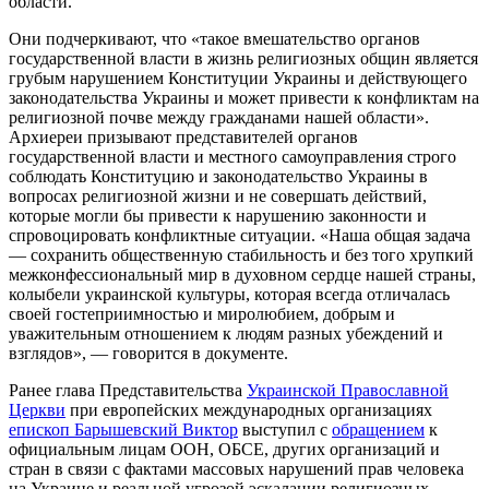
области.
Они подчеркивают, что «такое вмешательство органов
государственной власти в жизнь религиозных общин является
грубым нарушением Конституции Украины и действующего
законодательства Украины и может привести к конфликтам на
религиозной почве между гражданами нашей области».
Архиереи призывают представителей органов
государственной власти и местного самоуправления строго
соблюдать Конституцию и законодательство Украины в
вопросах религиозной жизни и не совершать действий,
которые могли бы привести к нарушению законности и
спровоцировать конфликтные ситуации. «Наша общая задача
— сохранить общественную стабильность и без того хрупкий
межконфессиональный мир в духовном сердце нашей страны,
колыбели украинской культуры, которая всегда отличалась
своей гостеприимностью и миролюбием, добрым и
уважительным отношением к людям разных убеждений и
взглядов», — говорится в документе.
Ранее глава Представительства
Украинской Православной
Церкви
при европейских международных организациях
епископ Барышевский Виктор
выступил с
обращением
к
официальным лицам ООН, ОБСЕ, других организаций и
стран в связи с фактами массовых нарушений прав человека
на Украине и реальной угрозой эскалации религиозных