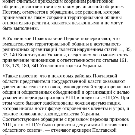
может считаться приходским собранием религиозной
общины, в соответствии с уставом религиозной общины».
Поэтому, отмечается в обращении, все решения, которые
принимают на таком собрании территориальной общины
относительно религии, являются незаконными и не могут
быть выполнены.
В Украинской Православной Церкви подчеркивают, что
вмешательство территориальной общины в деятельность
религиозных организаций является нарушением статей 11, 35,
37, 140 Конституции Украины, следствием чего может стать
привлечение чиновников к ответственности по статьям 161,
178, 179, 180, 341 Уголовного кодекса Украины.
«Также известно, что в некоторых районах Полтавской
области представители государственной власти оказывают
давление на сельских голов, руководителей территориальных
общин и общественных объединений и организаций с целью
ускорения перехода приходов УПЦ в новую т.н. «ПЦУ». При
этом часто бывают задействованы ложная аргументация,
которая иногда носит форму откровенных клеветы и угроз, и
ложное толкование законодательства Украины.
Соответствующее обращение с призывом перехода приходов
УПЦ к т.н. «ПЦУ» было принято и депутатами Полтавского
областного совета», — отмечают архиереи Полтавской