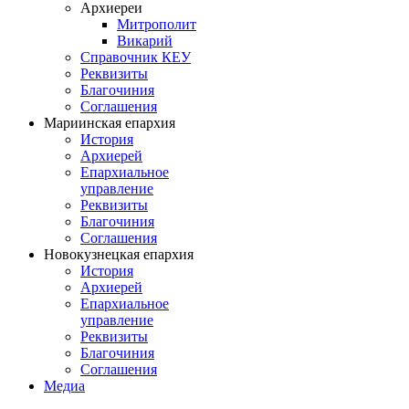
Архиереи
Митрополит
Викарий
Справочник КЕУ
Реквизиты
Благочиния
Соглашения
Мариинская епархия
История
Архиерей
Епархиальное
управление
Реквизиты
Благочиния
Соглашения
Новокузнецкая епархия
История
Архиерей
Епархиальное
управление
Реквизиты
Благочиния
Соглашения
Медиа