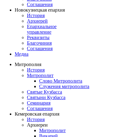
Соглашения
Новокузнецкая епархия
История
Архиерей
Епархиальное
управление
Реквизиты
Благочиния
Соглашения
Медиа
Митрополия
История
Митрополит
Слово Митрополита
Служения митрополита
Святые Кузбасса
Святыни Кузбасса
Семинария
Соглашения
Кемеровская епархия
История
Архиереи
Митрополит
Викарий