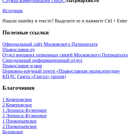
Служба коммуникации ОВЦС
/
Патриархия.ru
Источник
Нашли ошибку в тексте? Выделите ее и нажмите
Ctrl
+
Enter
Полезные ссылки
Официальный сайт Московского Патриархата
Православие.ру
Отдел внешних церковных связей Московского Патриархата
Синодальный информационный отдел
Православие и мир
Церковно-научный центр «Православная энциклопедия»
КПДС
Газета «Глагол» (архив)
Благочиния
1 Кемеровское
2 Кемеровское
1 Ленинск-Кузнецкое
2 Ленинск-Кузнецкое
1 Прокопьевское
2 Прокопьевское
Беловское