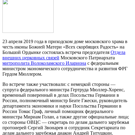
23 апреля 2019 года в приходском доме московского храма в
честь иконы Божией Матери «Всех скорбящих Радость» на
Большой Ордынке состоялась встреча председателя
Отдела
внешних церковных связей
Московского Патриархата
митрополита Волоколамского Илариона
с федеральным
министром экономического сотрудничества и развития ФРГ
Гердом Мюллером.
Во встрече также участвовали: с немецкой стороны —
супруга федерального министра Гертруда Мюллер-Хоренс,
временный поверенный в делах Посольства Германии в
России, полномочный министр Беате Гжески, руководитель
департамента экономики и науки Посольства Германии в
России Томас Граф, личный помощник федерального
министра Мириам Голан, а также другие официальные лица;
со стороны ОВЦС — секретарь по делам дальнего зарубежья
протоиерей Сергий Звонарев и сотрудник Секретариата по
делам дальнего зарубежья диакон Андрей Титушкин.