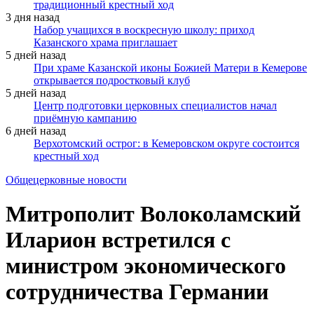
традиционный крестный ход
3 дня назад
Набор учащихся в воскресную школу: приход
Казанского храма приглашает
5 дней назад
При храме Казанской иконы Божией Матери в Кемерове
открывается подростковый клуб
5 дней назад
Центр подготовки церковных специалистов начал
приёмную кампанию
6 дней назад
Верхотомский острог: в Кемеровском округе состоится
крестный ход
Общецерковные новости
Митрополит Волоколамский
Иларион встретился с
министром экономического
сотрудничества Германии