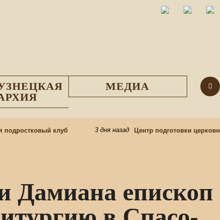
УЗНЕЦКАЯ
МЕДИА
АРХИЯ
3 дня назад
подростковый клуб
Центр подготовки церковных
 и Дамиана епископ
итургию в Спасо-