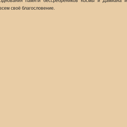
азднования памяти бессребреников Космы и Дамиана и
всем своё благословение.