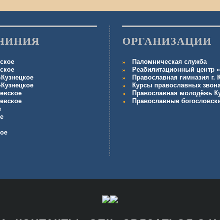
ЧИНИЯ
ОРГАНИЗАЦИИ
ское
Паломническая служба
ское
Реабилитационный центр «
-Кузнецкое
Православная гимназия г.
-Кузнецкое
Курсы православных звон
евское
Православная молодёжь К
евское
Православные богословск
е
е
кое