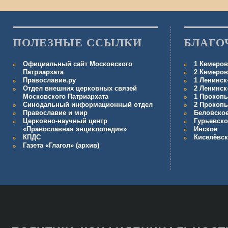
ПОЛЕЗНЫЕ ССЫЛКИ
БЛАГО
Официальный сайт Московского
1 Кемеров
Патриархата
2 Кемеров
Православие.ру
1 Ленинск
Отдел внешних церковных связей
2 Ленинск
Московского Патриархата
1 Прокопь
Синодальный информационный отдел
2 Прокопь
Православие и мир
Беловско
Церковно-научный центр
Гурьевско
«Православная энциклопедия»
Инское
КПДС
Киселёвс
Газета «Глагол» (архив)