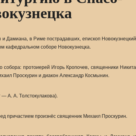
вокузнецка
ы и Дамиана, в Риме пострадавших, епископ Новокузнецкий
ом кафедральном соборе Новокузнецка.
 собора: протоиерей Игорь Кропочев, священники Никита
ихаил Проскурин и диакон Александр Космынин.
— А. А. Толстокулакова).
еред причастием произнёс священник Михаил Проскурин.