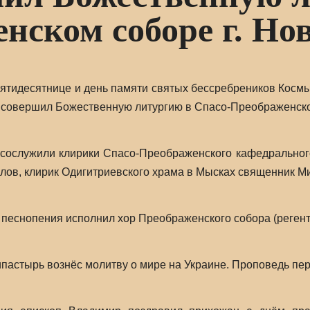
нском соборе г. Но
Пятидесятнице и день памяти святых бессребреников Косм
 совершил Божественную литургию в Спасо-Преображенск
ослужили клирики Спасо-Преображенского кафедрального
лов, клирик Одигитриевского храма в Мысках священник М
 песнопения исполнил хор Преображенского собора (регент 
ипастырь вознёс молитву о мире на Украине. Проповедь п