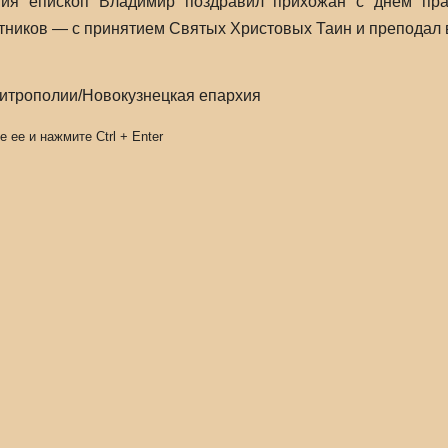
ния епископ Владимир поздравил прихожан с днём пр
тников — с принятием Святых Христовых Таин и преподал 
митрополии/Новокузнецкая епархия
е ее и нажмите
Ctrl
+
Enter