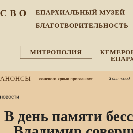
С В О
ЕПАРХИАЛЬНЫЙ МУЗEЙ
БЛАГОТВОРИТЕЛЬНОСТЬ
МИТРОПОЛИЯ
КЕМЕРО
ЕПАР
АНОНСЫ
3 дня назад
школу: приход Казанского храма приглашает
Пр
НОВОСТИ
В день памяти бес
Владимир соверш