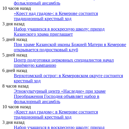
фольклорный ансамбль
10 часов назад
«Крест над градом»: в Кемерове состоится
традиционный крестный ход
3 дня назад
Набор учащихся в воскресную школу: приход
Казанского храма приглашает
5 дней назад
При храме Казанской иконы Божией Матери в Кемерове
открывается подростковый клуб
5 дней назад
Центр подготовки церковных специалистов начал
приёмную кампанию
6 дней назад
Верхотомский острог: в Кемеровском округе состоится
крестный ход
8 часов назад
Этнокультурный центр «Наследие» при храме
Преображения Господня объявляет набор в
фольклорный ансамбль
10 часов назад
«Крест над градом»: в Кемерове состоится
традиционный крестный ход
3 дня назад
Набор учащихся в воскресную школу: приход