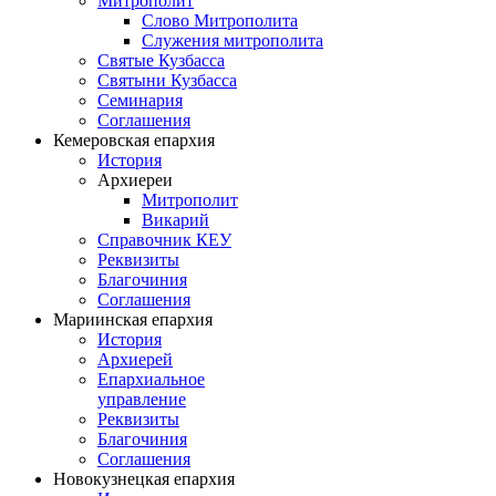
Митрополит
Слово Митрополита
Служения митрополита
Святые Кузбасса
Святыни Кузбасса
Семинария
Соглашения
Кемеровская епархия
История
Архиереи
Митрополит
Викарий
Справочник КЕУ
Реквизиты
Благочиния
Соглашения
Мариинская епархия
История
Архиерей
Епархиальное
управление
Реквизиты
Благочиния
Соглашения
Новокузнецкая епархия