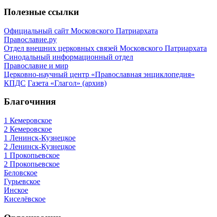
Полезные ссылки
Официальный сайт Московского Патриархата
Православие.ру
Отдел внешних церковных связей Московского Патриархата
Синодальный информационный отдел
Православие и мир
Церковно-научный центр «Православная энциклопедия»
КПДС
Газета «Глагол» (архив)
Благочиния
1 Кемеровское
2 Кемеровское
1 Ленинск-Кузнецкое
2 Ленинск-Кузнецкое
1 Прокопьевское
2 Прокопьевское
Беловское
Гурьевское
Инское
Киселёвское