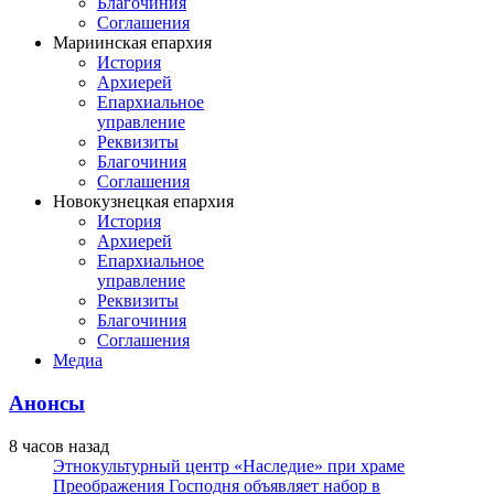
Благочиния
Соглашения
Мариинская епархия
История
Архиерей
Епархиальное
управление
Реквизиты
Благочиния
Соглашения
Новокузнецкая епархия
История
Архиерей
Епархиальное
управление
Реквизиты
Благочиния
Соглашения
Медиа
Анонсы
8 часов назад
Этнокультурный центр «Наследие» при храме
Преображения Господня объявляет набор в