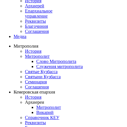
История
Архиерей
Епархиальное
управление
Реквизиты
Благочиния
Соглашения
Медиа
Митрополия
История
Митрополит
Слово Митрополита
Служения митрополита
Святые Кузбасса
Святыни Кузбасса
Семинария
Соглашения
Кемеровская епархия
История
Архиереи
Митрополит
Викарий
Справочник КЕУ
Реквизиты