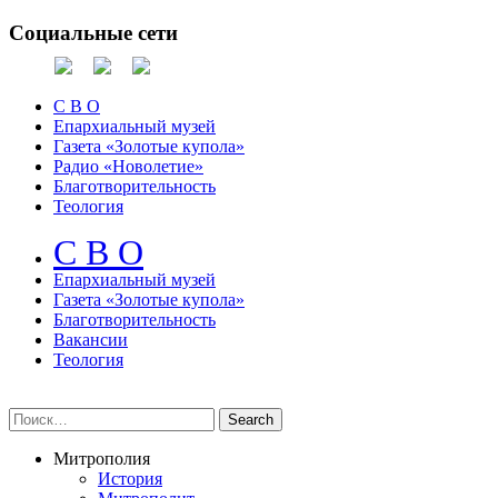
Социальные сети
С В О
Епархиальный музей
Газета «Золотые купола»
Радио «Новолетие»
Благотворительность
Теология
С В О
Епархиальный музeй
Газета «Золотые купола»
Благотворительность
Вакансии
Теология
Митрополия
История